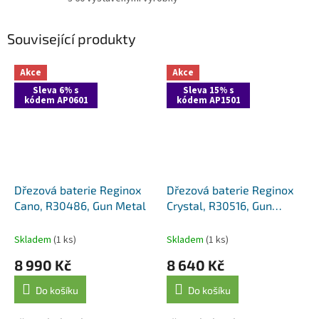
Související produkty
Akce
Akce
Sleva 6% s
Sleva 15% s
kódem AP0601
kódem AP1501
Dřezová baterie Reginox
Dřezová baterie Reginox
Cano, R30486, Gun Metal
Crystal, R30516, Gun
Metal
Skladem
(1 ks)
Skladem
(1 ks)
8 990 Kč
8 640 Kč
Do košíku
Do košíku