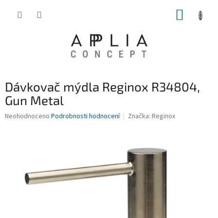
Přejít
NÁKUP
na
obsah
KOŠÍK
Dávkovač mýdla Reginox R34804,
Gun Metal
Průměrné
Neohodnoceno
Podrobnosti hodnocení
Značka:
Reginox
hodnocení
produktu
je
0,0
z
5
hvězdiček.