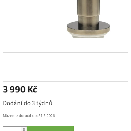
3 990 Kč
Měrná
Dodání do 3 týdnů
cena:
Můžeme doručit do:
31.8.2026