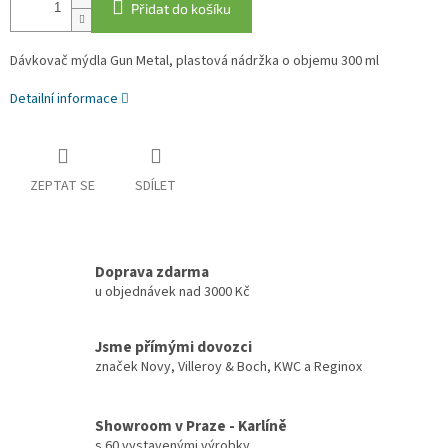
Přidat do košíku
Dávkovač mýdla Gun Metal, plastová nádržka o objemu 300 ml
Detailní informace
ZEPTAT SE
SDÍLET
Doprava zdarma
u objednávek nad 3000 Kč
Jsme přímými dovozci
značek Novy, Villeroy & Boch, KWC a Reginox
Showroom v Praze - Karlíně
s 60 vystavenými výrobky