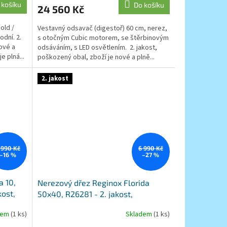
 košíku
Do košíku
24 560 Kč
old /
Vestavný odsavač (digestoř) 60 cm, nerez,
odní. 2.
s otočným Cubic motorem, se štěrbinovým
ové a
odsáváním, s LED osvětlením. 2. jakost,
e plná...
poškozený obal, zboží je nové a plně...
2. jakost
 990 Kč
6 990 Kč
–16 %
–27 %
a 10,
Nerezový dřez Reginox Florida
kost,
50x40, R26281 - 2. jakost,
poškozený obal
dem
(1 ks)
Skladem
(1 ks)