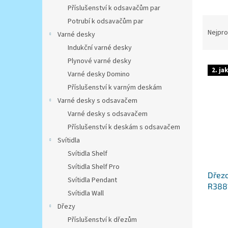
n
Příslušenství k odsavačům par
e
Ř
Potrubí k odsavačům par
l
a
Nejpro
Varné desky
z
Indukční varné desky
e
Plynové varné desky
V
n
2. ja
Varné desky Domino
ý
í
p
p
Příslušenství k varným deskám
i
r
Varné desky s odsavačem
s
o
Varné desky s odsavačem
p
d
Příslušenství k deskám s odsavačem
r
u
Svítidla
o
k
d
Svítidla Shelf
t
u
ů
Svítidla Shelf Pro
Dřezo
k
Svítidla Pendant
R3881
t
Svítidla Wall
pošk
ů
Dřezy
Příslušenství k dřezům