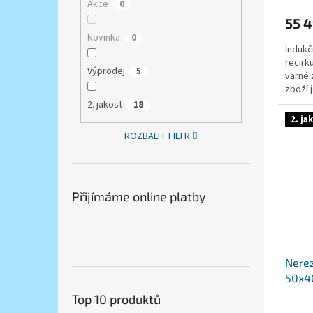
Akce
0
55 
Novinka
0
Indukč
recirk
Výprodej
5
varné 
zboží 
vztahuj
2. jakost
18
2. ja
ROZBALIT FILTR
Přijímáme online platby
Nerez
50x40
pošk
Top 10 produktů