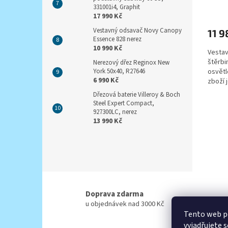
331001i4, Graphit
17 990 Kč
Vestavný odsavač Novy Canopy
11 9
Essence 828 nerez
10 990 Kč
Vestav
štěrbi
Nerezový dřez Reginox New
York 50x40, R27646
osvětl
6 990 Kč
zboží 
Mimořá
Dřezová baterie Villeroy & Boch
Steel Expert Compact,
927300LC, nerez
13 990 Kč
Doprava zdarma
u objednávek nad 3000 Kč
Tento web p
vyjadřujete s