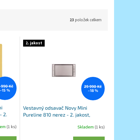
23
položek celkem
2. jakost
3 990 Kč
29 990 Kč
–15 %
–18 %
mi
Vestavný odsavač Novy Mini
- 2.
Pureline 810 nerez - 2. jakost,
poškozený obal
dem
(1 ks)
Skladem
(1 ks)