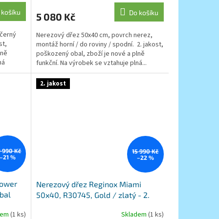
 košíku
Do košíku
5 080 Kč
 černý
Nerezový dřez 50x40 cm, povrch nerez,
st,
montáž horní / do roviny / spodní. 2. jakost,
lně
poškozený obal, zboží je nové a plně
ná
funkční. Na výrobek se vztahuje plná...
2. jakost
 990 Kč
15 990 Kč
–21 %
–22 %
Power
Nerezový dřez Reginox Miami
obal
50x40, R30745, Gold / zlatý - 2.
jakost, poškozený obal
dem
(1 ks)
Skladem
(1 ks)