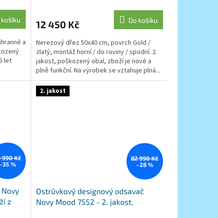
M
 košíku
Do košíku
12 450 Kč
ihranné a
Nerezový dřez 50x40 cm, povrch Gold /
škozený
zlatý, montáž horní / do roviny / spodní. 2.
5 let
jakost, poškozený obal, zboží je nové a
plně funkční. Na výrobek se vztahuje plná...
2. jakost
 990 Kč
82 990 Kč
–35 %
–28 %
 Novy
Ostrůvkový designový odsavač
ží z
Novy Mood 7552 - 2. jakost,
poškozený obal