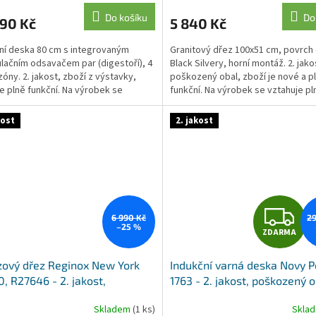
M
Do košíku
Do
490 Kč
5 840 Kč
A
ní deska 80 cm s integrovaným
Granitový dřez 100x51 cm, povrch
ulačním odsavačem par (digestoří), 4
Black Silvery, horní montáž. 2. jako
zóny. 2. jakost, zboží z výstavky,
poškozený obal, zboží je nové a p
je plně funkční. Na výrobek se
funkční. Na výrobek se vztahuje pl
e...
zákonná záruka.
kost
2. jakost
Z
6 990 Kč
29
–25 %
ZDARMA
D
ový dřez Reginox New York
Indukční varná deska Novy 
A
, R27646 - 2. jakost,
1763 - 2. jakost, poškozený 
ozený obal
R
Skladem
(1 ks)
Skla