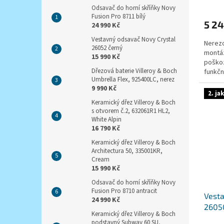
Odsavač do horní skříňky Novy
Fusion Pro 8711 bílý
5 24
24 990 Kč
Vestavný odsavač Novy Crystal
Nerezo
26052 černý
montáž 
15 990 Kč
poškoz
Dřezová baterie Villeroy & Boch
funkčn
Umbrella Flex, 925400LC, nerez
zákonn
9 990 Kč
2. ja
Keramický dřez Villeroy & Boch
s otvorem č.2, 632061R1 HL2,
White Alpin
16 790 Kč
Keramický dřez Villeroy & Boch
Architectura 50, 335001KR,
Cream
15 990 Kč
Odsavač do horní skříňky Novy
Fusion Pro 8710 antracit
Vesta
24 990 Kč
26050
Keramický dřez Villeroy & Boch
obal
podstavný Subway 60 SU,