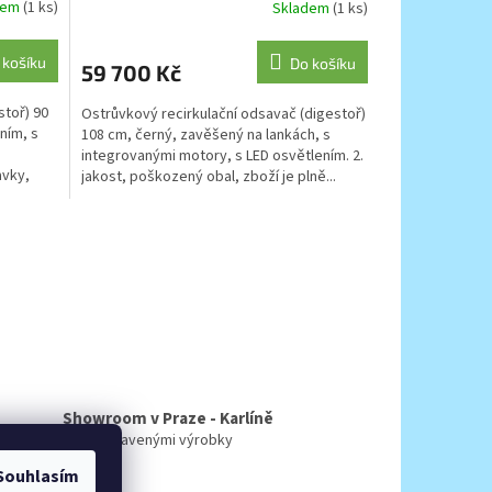
dem
(1 ks)
Skladem
(1 ks)
 košíku
Do košíku
59 700 Kč
toř) 90
Ostrůvkový recirkulační odsavač (digestoř)
ním, s
108 cm, černý, zavěšený na lankách, s
integrovanými motory, s LED osvětlením. 2.
avky,
jakost, poškozený obal, zboží je plně...
Showroom v Praze - Karlíně
s 60 vystavenými výrobky
Souhlasím