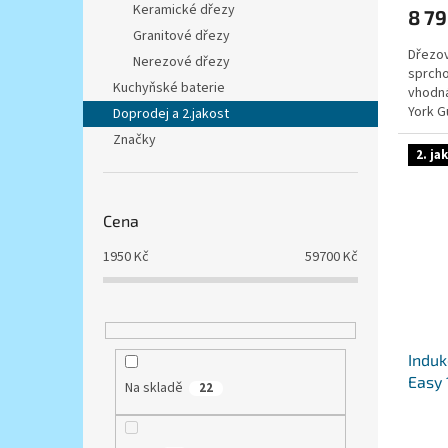
Keramické dřezy
8 79
Granitové dřezy
Dřezov
Nerezové dřezy
sprcho
Kuchyňské baterie
vhodná
York G
Doprodej a 2.jakost
zboží j
Značky
2. ja
Cena
1950
Kč
59700
Kč
Induk
Easy 
Na skladě
22
výsta