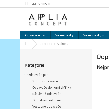
Přejít
+420 727 815 311
na
obsah
Odsavače par
Varné desky
Varné desky s o
Domů
Doprodej a 2.jakost
P
Dopr
o
Přeskočit
s
Kategorie
kategorie
Nejpr
t
r
Odsavače par
a
Stropní odsavače
n
Odsavače do horní skříňky
n
í
Nástěnné odsavače
p
Ostůvkové odsavače
a
Vestavné odsavače