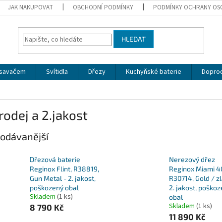
JAK NAKUPOVAT
OBCHODNÍ PODMÍNKY
PODMÍNKY OCHRANY OS
HLEDAT
dsavačem
Svítidla
Dřezy
Kuchyňské baterie
Doprod
odej a 2.jakost
odávanější
Dřezová baterie
Nerezový dřez
Reginox Flint, R38819,
Reginox Miami 4
Gun Metal - 2. jakost,
R30714, Gold / zl
poškozený obal
2. jakost, poško
Skladem
(1 ks)
obal
Skladem
(1 ks)
8 790 Kč
11 890 Kč