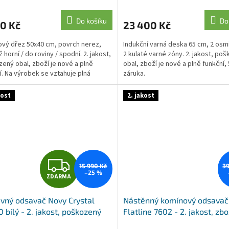
Do košíku
Do
0 Kč
23 400 Kč
A
vý dřez 50x40 cm, povrch nerez,
Indukční varná deska 65 cm, 2 osm
horní / do roviny / spodní. 2. jakost,
2 kulaté varné zóny. 2. jakost, po
ený obal, zboží je nové a plně
obal, zboží je nové a plně funkční, 
í. Na výrobek se vztahuje plná
záruka.
á...
kost
2. jakost
Z
15 990 Kč
39
–25 %
ZDARMA
D
vný odsavač Novy Crystal
Nástěnný komínový odsavač
A
 bílý - 2. jakost, poškozený
Flatline 7602 - 2. jakost, zbo
výstavky