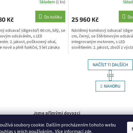
R
Skladem
(1 ks)
Skla
M
Do košíku
Do
80 Kč
25 960 Kč
A
ný odsavač (digestoř) 60 cm, bílý, se
Nástěnný komínový odsavač (diges
novým odsáváním, s LED
cm, černý, se štěrbinovým odsává
ením. 2. jakost, poškozený obal,
integrovaným motorem, s LED
je nové a plně funkční, 5 let záruka
osvětlením. 2. jakost, zboží z výst
dně nízká...
zboží je plně...
NAČÍST 11 DALŠÍCH
S
1
2
O
t
r
v
NAHORU
á
l
n
á
k
d
o
a
v
c
á
Jsme přímými dovozci
í
n
značek Novy, Villeroy & Boch, KWC a Reginox
p
í
oužívá soubory cookie. Dalším procházením tohoto webu
r
ouhlas s jejich používáním.. Více informací
zde
.