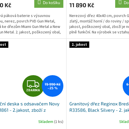
Do košíku
Do
0 Kč
11 890 Kč
á páková baterie s výsuvnou
Nerezový dřez 40x40 cm, povrch G
u, nerez, povrch PVD Gun Metal,
zlatý, montáž horní / do roviny / sp
 ke dřezům Miami Gun Metal a New
jakost, poškozený obal, zboží je n
un Metal. 2. jakost, poškozený obal,
plně funkční. Na výrobek se vztahuj
e nové a...
kost
2. jakost
Z
73 990 Kč
6
–25 %
ZDARMA
D
ční deska s odsavačem Novy
Granitový dřez Reginox Bred
A
1861 - 2.jakost, zboží z
R33586, Black Silvery - 2. ja
vky
poškozený obal
R
Skladem
(1 ks)
Skla