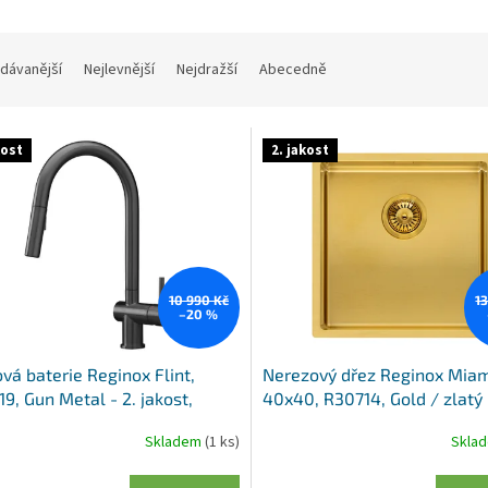
dávanější
Nejlevnější
Nejdražší
Abecedně
kost
2. jakost
10 990 Kč
1
–20 %
vá baterie Reginox Flint,
Nerezový dřez Reginox Mia
9, Gun Metal - 2. jakost,
40x40, R30714, Gold / zlatý 
ozený obal
jakost, poškozený obal
Skladem
(1 ks)
Skla