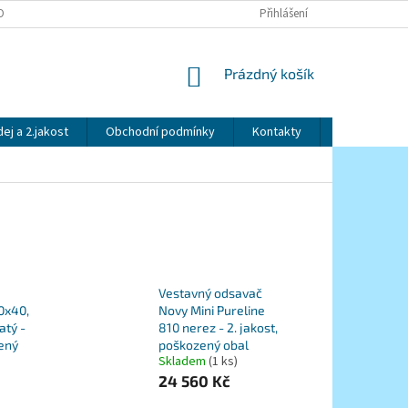
OBNÍCH ÚDAJŮ
Přihlášení
NÁKUPNÍ
Prázdný košík
KOŠÍK
ej a 2.jakost
Obchodní podmínky
Kontakty
Značky
Vestavný odsavač
0x40,
Novy Mini Pureline
atý -
810 nerez - 2. jakost,
zený
poškozený obal
Skladem
(1 ks)
24 560 Kč