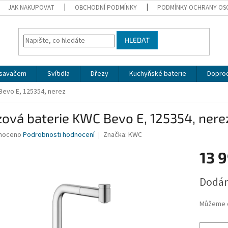
JAK NAKUPOVAT
OBCHODNÍ PODMÍNKY
PODMÍNKY OCHRANY OS
HLEDAT
dsavačem
Svítidla
Dřezy
Kuchyňské baterie
Doprod
Bevo E, 125354, nerez
ová baterie KWC Bevo E, 125354, nere
né
noceno
Podrobnosti hodnocení
Značka:
KWC
ní
13 
u
Měrná
Dodán
cena:
ek.
Můžeme d