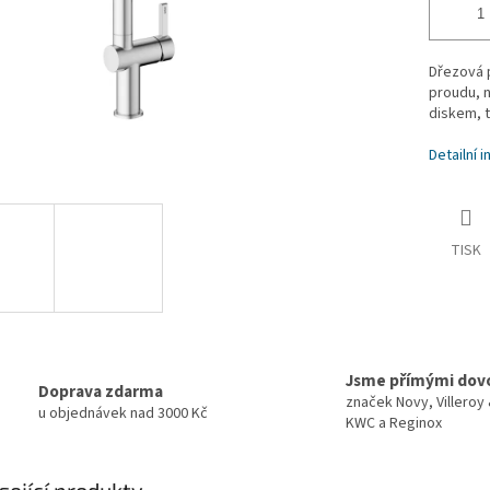
Dřezová 
proudu, n
diskem, t
Detailní 
TISK
Jsme přímými dov
Doprava zdarma
značek Novy, Villeroy
u objednávek nad 3000 Kč
KWC a Reginox
sející produkty