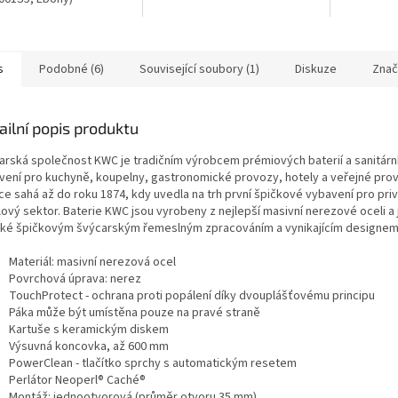
s
Podobné (6)
Související soubory (1)
Diskuze
Znač
ailní popis produktu
arská společnost KWC je tradičním výrobcem prémiových baterií a sanitárn
vení pro kuchyně, koupelny, gastronomické provozy, hotely a veřejné prov
ce sahá až do roku 1874, kdy uvedla na trh první špičkové vybavení pro priv
lový sektor. Baterie KWC jsou vyrobeny z nejlepší masivní nerezové oceli a 
cké špičkovým švýcarským řemeslným zpracováním a vynikajícím designe
Materiál: masivní nerezová ocel
Povrchová úprava: nerez
TouchProtect - ochrana proti popálení díky dvouplášťovému principu
Páka může být umístěna pouze na pravé straně
Kartuše s keramickým diskem
Výsuvná koncovka, až 600 mm
PowerClean - tlačítko sprchy s automatickým resetem
Perlátor Neoperl® Caché®
Montáž: jednootvorová (průměr otvoru 35 mm)