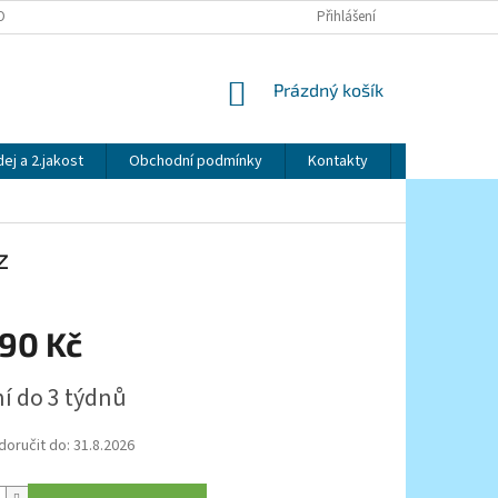
OBNÍCH ÚDAJŮ
Přihlášení
NÁKUPNÍ
Prázdný košík
KOŠÍK
ej a 2.jakost
Obchodní podmínky
Kontakty
Značky
z
990 Kč
í do 3 týdnů
oručit do:
31.8.2026