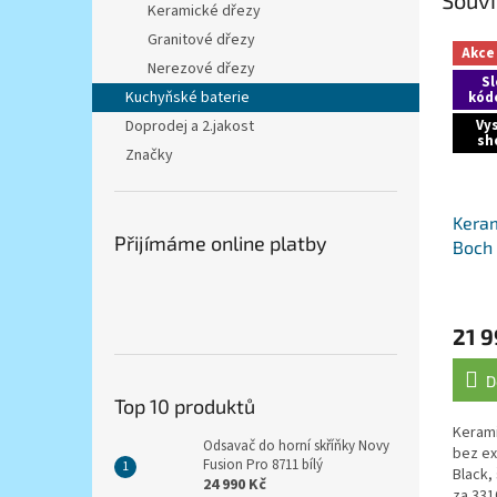
Keramické dřezy
Granitové dřezy
Akce
Nerezové dřezy
Sl
Kuchyňské baterie
kód
Vy
Doprodej a 2.jakost
sh
Značky
Keram
Přijímáme online platby
Boch
60 SU
Průmě
Black
hodno
21 9
produ
je
5,0
D
z
Top 10 produktů
5
Kerami
hvězdi
Odsavač do horní skříňky Novy
bez ex
Fusion Pro 8711 bílý
Black,
24 990 Kč
za 331