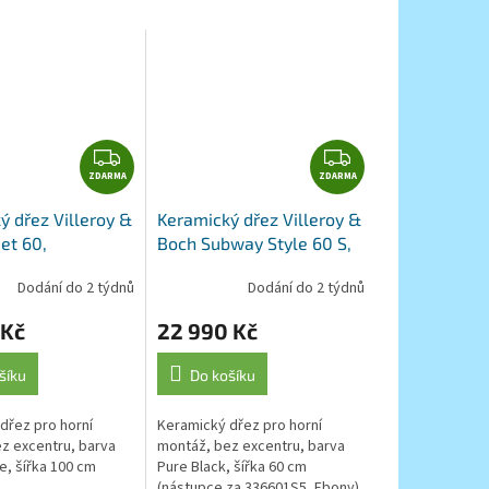
Z
Z
ZDARMA
D
ZDARMA
D
A
A
ý dřez Villeroy &
Keramický dřez Villeroy &
R
R
et 60,
Boch Subway Style 60 S,
M
M
, Stone White
336601R7, Pure Black
A
A
Dodání do 2 týdnů
Dodání do 2 týdnů
 Kč
22 990 Kč
šíku
Do košíku
dřez pro horní
Keramický dřez pro horní
z excentru, barva
montáž, bez excentru, barva
e, šířka 100 cm
Pure Black, šířka 60 cm
(nástupce za 336601S5, Ebony)