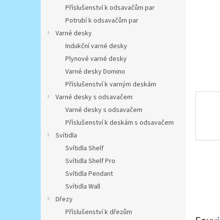
n
Příslušenství k odsavačům par
e
Potrubí k odsavačům par
l
Varné desky
Indukční varné desky
Plynové varné desky
Varné desky Domino
Příslušenství k varným deskám
Varné desky s odsavačem
Varné desky s odsavačem
Příslušenství k deskám s odsavačem
Svítidla
Svítidla Shelf
Svítidla Shelf Pro
Svítidla Pendant
Svítidla Wall
Dřezy
Příslušenství k dřezům
Souvi