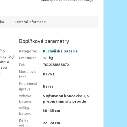
ka
Ostatní informace
Doplňkové parametry
ího
Kategorie
:
Kuchyňské baterie
ozy. Její
Hmotnost
:
3.1 kg
átní a
EAN
:
7612158535872
jsou
Modelová
m.
Bevo E
řada
:
Povrchová
Nerez
úprava
:
Výbava
S výsuvnou koncovkou, S
baterie
:
přepínáním síly proudu
Výška
30 - 35 cm
baterie
:
Délka
22 - 24 cm
výtoku
: