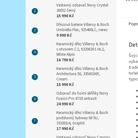
Vestavný odsavač Novy Crystal
26052 černý
15 990 Kč
Popi
Dřezová baterie Villeroy & Boch
Umbrella Flex, 925400LC, nerez
9 990 Kč
Det
Keramický dřez Villeroy & Boch
s otvorem č.2, 632061R1 HL2,
White Alpin
Švýc
16 790 Kč
vyba
tradi
Keramický dřez Villeroy & Boch
hote
Architectura 50, 335001KR,
typi
Cream
15 990 Kč
Odsavač do horní skříňky Novy
Fusion Pro 8710 antracit
24 990 Kč
Keramický dřez Villeroy & Boch
podstavný Subway 60 SU,
331001i4, Graphit
17 990 Kč
Vestavný odsavač Novy Canopy