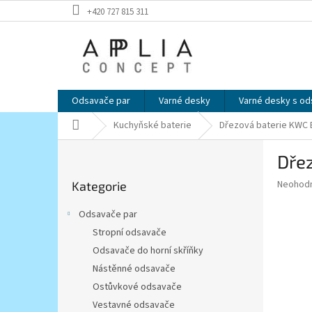
Přejít
+420 727 815 311
na
obsah
Odsavače par
Varné desky
Varné desky s o
Domů
Kuchyňské baterie
Dřezová baterie KWC 
P
Dřez
o
Přeskočit
s
Průměr
Neohod
Kategorie
kategorie
t
hodnoce
r
produkt
Odsavače par
a
je
Stropní odsavače
0,0
n
z
Odsavače do horní skříňky
n
5
í
Nástěnné odsavače
hvězdič
p
Ostůvkové odsavače
a
Vestavné odsavače