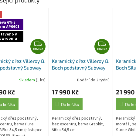
eva 6% s
em AP0601
staveno v
owroomu
Z
Z
ZDARMA
D
ZDARMA
D
A
A
ický dřez Villeroy &
Keramický dřez Villeroy &
Keramick
R
R
 podstavný Subway
Boch podstavný Subway
Boch Silu
M
M
, 331001R7, Pure
60 SU, 331001i4, Graphit
333601RW
A
A
Skladem
(1 ks)
Dodání do 2 týdnů
rné
cení
90 Kč
17 990 Kč
21 990
ktu
o košíku
Do košíku
Do ko
cký dřez podstavný,
Keramický dřez podstavný,
Keramický 
ček.
centru, barva Pure
bez excentru, barva Graphit,
montáž, be
 šířka 54,5 cm (nástupce
šířka 54,5 cm
Stone Whit
001S5, Ebony)