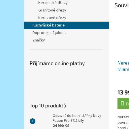
Keramické dřezy
Souvi
Granitové dřezy
Nerezové dřezy
Kuchyňské baterie
Doprodej a 2.jakost
Značky
Přijímáme online platby
Nerez
Miam
Gold 
13 9
D
Top 10 produktů
Odsavač do horní skříňky Novy
Nerezo
Fusion Pro 8711 bílý
povrch
24 990 Kč
horní 