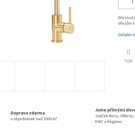
Dřezová p
dřezům M
Detailní 
TISK
Jsme přímými dov
Doprava zdarma
značek Novy, Villeroy
u objednávek nad 3000 Kč
KWC a Reginox