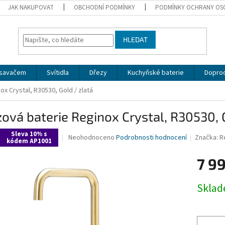
JAK NAKUPOVAT
OBCHODNÍ PODMÍNKY
PODMÍNKY OCHRANY OS
HLEDAT
dsavačem
Svítidla
Dřezy
Kuchyňské baterie
Doprod
x Crystal, R30530, Gold / zlatá
ová baterie Reginox Crystal, R30530, 
Sleva 10% s
Průměrné
Neohodnoceno
Podrobnosti hodnocení
Značka:
R
kódem AP1001
hodnocení
produktu
7 9
je
0,0
Měrná
z
Skla
cena:
5
hvězdiček.