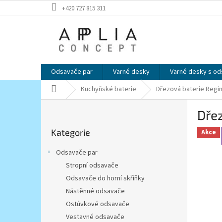
Přejít
+420 727 815 311
na
obsah
Odsavače par
Varné desky
Varné desky s o
Domů
Kuchyňské baterie
Dřezová baterie Regino
P
Dřez
o
Přeskočit
s
Kategorie
kategorie
Akce
t
r
Odsavače par
a
Stropní odsavače
n
Odsavače do horní skříňky
n
í
Nástěnné odsavače
p
Ostůvkové odsavače
a
Vestavné odsavače