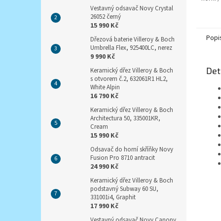
Vestavný odsavač Novy Crystal
26052 černý
15 990 Kč
Popi
Dřezová baterie Villeroy & Boch
Umbrella Flex, 925400LC, nerez
9 990 Kč
Det
Keramický dřez Villeroy & Boch
s otvorem č.2, 632061R1 HL2,
White Alpin
16 790 Kč
Keramický dřez Villeroy & Boch
Architectura 50, 335001KR,
Cream
15 990 Kč
Odsavač do horní skříňky Novy
Fusion Pro 8710 antracit
24 990 Kč
Keramický dřez Villeroy & Boch
podstavný Subway 60 SU,
331001i4, Graphit
17 990 Kč
Vestavný odsavač Novy Canopy