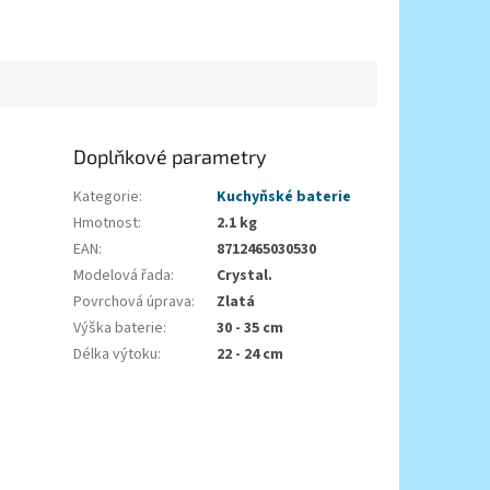
Doplňkové parametry
Kategorie
:
Kuchyňské baterie
Hmotnost
:
2.1 kg
EAN
:
8712465030530
Modelová řada
:
Crystal.
Povrchová úprava
:
Zlatá
Výška baterie
:
30 - 35 cm
Délka výtoku
:
22 - 24 cm