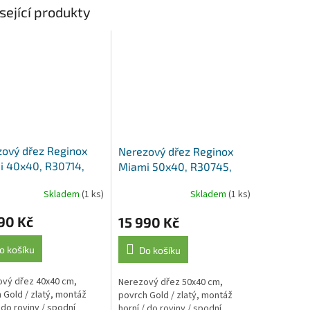
sející produkty
ový dřez Reginox
Nerezový dřez Reginox
i 40x40, R30714,
Miami 50x40, R30745,
/ zlatý
Gold / zlatý
Skladem
(1 ks)
Skladem
(1 ks)
90 Kč
15 990 Kč
o košíku
Do košíku
vý dřez 40x40 cm,
Nerezový dřez 50x40 cm,
 Gold / zlatý, montáž
povrch Gold / zlatý, montáž
/ do roviny / spodní
horní / do roviny / spodní