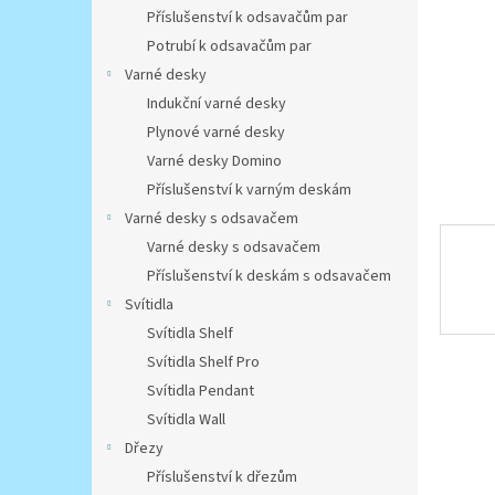
n
Příslušenství k odsavačům par
e
Potrubí k odsavačům par
l
Varné desky
Indukční varné desky
Plynové varné desky
Varné desky Domino
Příslušenství k varným deskám
Varné desky s odsavačem
Varné desky s odsavačem
Příslušenství k deskám s odsavačem
Svítidla
Svítidla Shelf
Svítidla Shelf Pro
Svítidla Pendant
Svítidla Wall
Dřezy
Příslušenství k dřezům