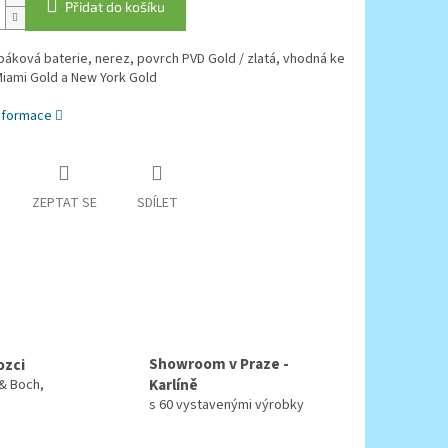
Přidat do košíku
áková baterie, nerez, povrch PVD Gold / zlatá, vhodná ke
iami Gold a New York Gold
informace
ZEPTAT SE
SDÍLET
Showroom v Praze -
ozci
Karlíně
 & Boch,
s 60 vystavenými výrobky