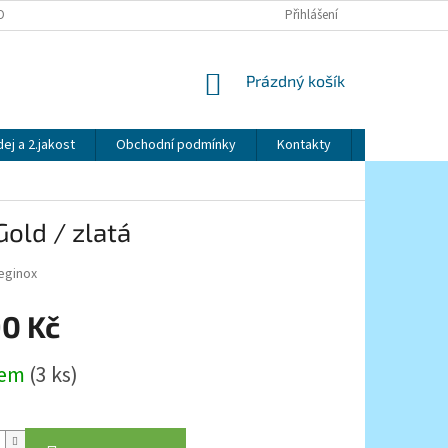
OBNÍCH ÚDAJŮ
Přihlášení
NÁKUPNÍ
Prázdný košík
KOŠÍK
ej a 2.jakost
Obchodní podmínky
Kontakty
Značky
Gold / zlatá
eginox
90 Kč
dem
(3 ks)