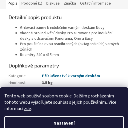
Popis
Podobné (1)
Diskuze
Značka
Ostatní informace
Detailní popis produktu
Grilovací pánev k indukčním varným deskám Novy
Vhodné pro indukční desky Pro a Power a pro indukční
desky s odsavačem Panorama, One a Easy
Pro použití na dvou osmihranných (oktagonálních) varných
zónách
Rozměry 240 x 415 mm
Doplňkové parametry
Kategorie
:
Příslušenství k varným deskám
Hmotnost
:
3.5 kg
EAN
:
5414425200085
Tento web používá soubory cookie. Dalším procházením
Typ příslušenství
:
Ostatní příslušenství
tohoto webu vyjadřujete souhlas s jejich používáním.. Více
informací
zde
.
Z
á
Nastavení
Vytvořil Shoptet
p