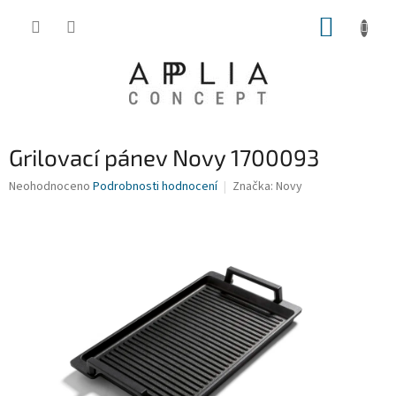
Přejít
NÁKUP
na
obsah
KOŠÍK
Grilovací pánev Novy 1700093
Průměrné
Neohodnoceno
Podrobnosti hodnocení
Značka:
Novy
hodnocení
produktu
je
0,0
z
5
hvězdiček.