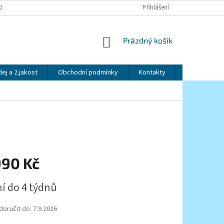
OBNÍCH ÚDAJŮ
Přihlášení
NÁKUPNÍ
Prázdný košík
KOŠÍK
ej a 2.jakost
Obchodní podmínky
Kontakty
Značky
990 Kč
í do 4 týdnů
oručit do:
7.9.2026