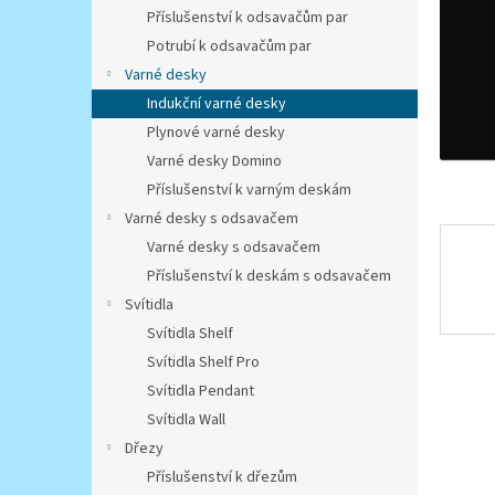
n
Příslušenství k odsavačům par
e
Potrubí k odsavačům par
l
Varné desky
Indukční varné desky
Plynové varné desky
Varné desky Domino
Příslušenství k varným deskám
Varné desky s odsavačem
Varné desky s odsavačem
Příslušenství k deskám s odsavačem
Svítidla
Svítidla Shelf
Svítidla Shelf Pro
Svítidla Pendant
Svítidla Wall
Dřezy
Příslušenství k dřezům