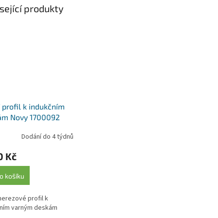
sející produkty
 profil k indukčním
ám Novy 1700092
Dodání do 4 týdnů
0 Kč
o košíku
nerezové profil k
čním varným deskám