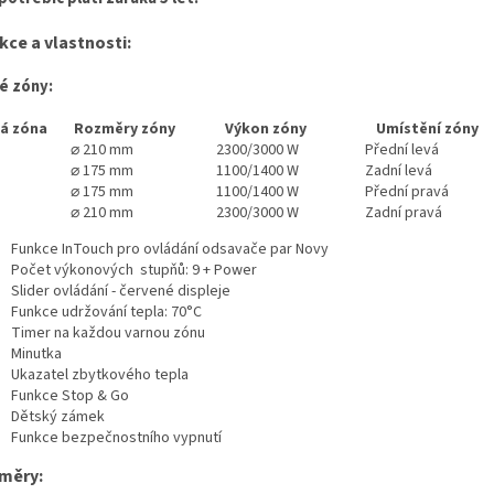
ce a vlastnosti:
é zóny:
ná zóna Rozměry zóny Výkon zóny Umístění zóny
⌀ 210 mm 2300/3000 W Přední levá
⌀ 175 mm 1100/1400 W Zadní levá
3
⌀
175 mm 1100/1400 W Přední pravá
4
⌀
210 mm 2300/3000 W Zadní pravá
Funkce InTouch pro ovládání odsavače par Novy
Počet výkonových stupňů: 9 + Power
Slider ovládání - červené displeje
Funkce udržování tepla: 70°C
Timer na každou varnou zónu
Minutka
Ukazatel zbytkového tepla
Funkce Stop & Go
Dětský zámek
Funkce bezpečnostního vypnutí
měry: