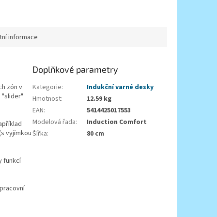
tní informace
Doplňkové parametry
ch zón v
Kategorie
:
Indukční varné desky
"slider"
Hmotnost
:
12.59 kg
EAN
:
5414425017553
Modelová řada
:
Induction Comfort
apříklad
(s vyjímkou
Šířka
:
80 cm
 funkcí
 pracovní