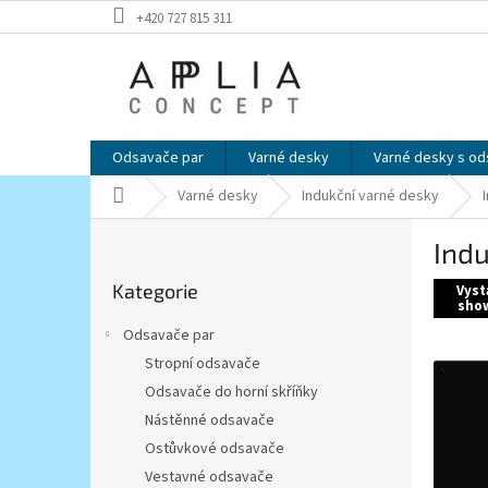
Přejít
+420 727 815 311
na
obsah
Odsavače par
Varné desky
Varné desky s o
Domů
Varné desky
Indukční varné desky
P
Indu
o
Přeskočit
s
Kategorie
kategorie
Vyst
t
sho
r
Odsavače par
a
Stropní odsavače
n
Odsavače do horní skříňky
n
í
Nástěnné odsavače
p
Ostůvkové odsavače
a
Vestavné odsavače