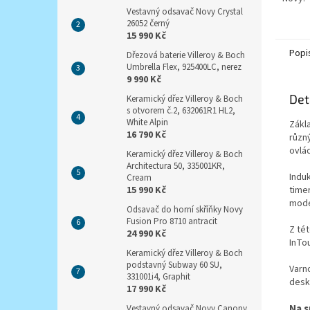
Vestavný odsavač Novy Crystal
26052 černý
15 990 Kč
Popi
Dřezová baterie Villeroy & Boch
Umbrella Flex, 925400LC, nerez
9 990 Kč
Det
Keramický dřez Villeroy & Boch
s otvorem č.2, 632061R1 HL2,
White Alpin
Zákl
16 790 Kč
různ
ovlád
Keramický dřez Villeroy & Boch
Architectura 50, 335001KR,
Indu
Cream
time
15 990 Kč
mode
Odsavač do horní skříňky Novy
Fusion Pro 8710 antracit
Z té
24 990 Kč
InTo
Keramický dřez Villeroy & Boch
podstavný Subway 60 SU,
Varn
331001i4, Graphit
desk
17 990 Kč
Na s
Vestavný odsavač Novy Canopy