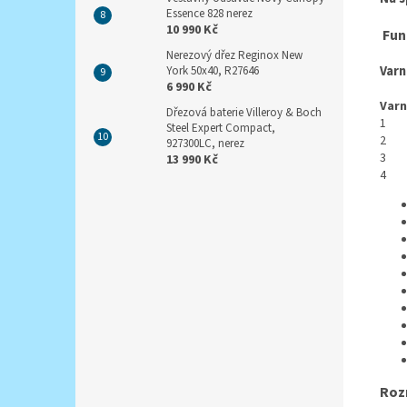
Essence 828 nerez
10 990 Kč
Funk
Nerezový dřez Reginox New
Varn
York 50x40, R27646
6 990 Kč
Var
Dřezová baterie Villeroy & Boch
1 
Steel Expert Compact,
2 
927300LC, nerez
13 990 Kč
Roz