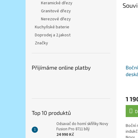
Keramické dřezy
Souvi
Granitové dřezy
Nerezové dřezy
Kuchyňské baterie
Doprodej a 2.jakost
Značky
Přijímáme online platby
Boční
desk
1 19
D
Top 10 produktů
Odsavač do horní skříňky Novy
Boční 
Fusion Pro 8711 bílý
induk
24 990 Kč
Novy.