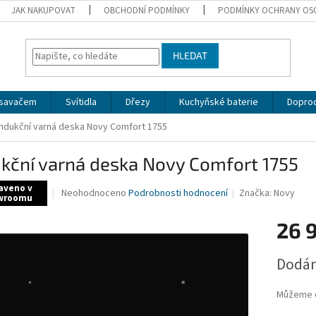
JAK NAKUPOVAT
OBCHODNÍ PODMÍNKY
PODMÍNKY OCHRANY OS
HLEDAT
dsavačem
Svítidla
Dřezy
Kuchyňské baterie
Doprod
Indukční varná deska Novy Comfort 1755
kční varná deska Novy Comfort 1755
aveno v
Průměrné
Neohodnoceno
Podrobnosti hodnocení
Značka:
Novy
wroomu
hodnocení
produktu
26 
je
0,0
Měrná
z
Dodán
cena:
5
hvězdiček.
Můžeme d