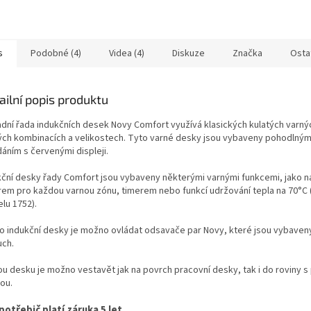
s
Podobné (4)
Videa (4)
Diskuze
Značka
Osta
ailní popis produktu
adní řada indukčních desek Novy Comfort využívá klasických kulatých varný
ých kombinacích a velikostech. Tyto varné desky jsou vybaveny pohodlným 
áním s červenými displeji.
kční desky řady Comfort jsou vybaveny některými varnými funkcemi, jako n
rem pro každou varnou zónu, timerem nebo funkcí udržování tepla na 70°C 
lu 1752).
to indukční desky je možno ovládat odsavače par Novy, které jsou vybaveny
uch.
ou desku je možno vestavět jak na povrch pracovní desky, tak i do roviny s
ou.
potřebič platí záruka 5 let.