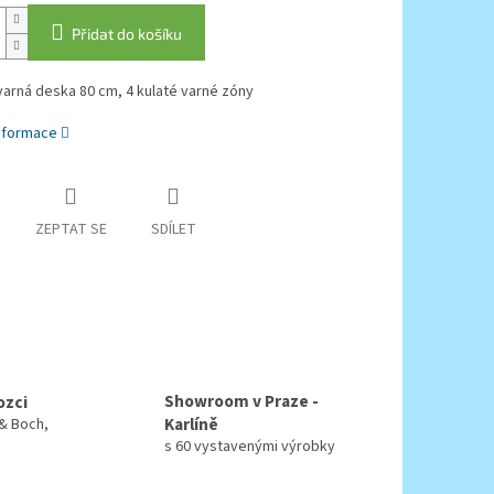
Přidat do košíku
varná deska 80 cm, 4 kulaté varné zóny
informace
ZEPTAT SE
SDÍLET
Showroom v Praze -
ozci
Karlíně
 & Boch,
s 60 vystavenými výrobky