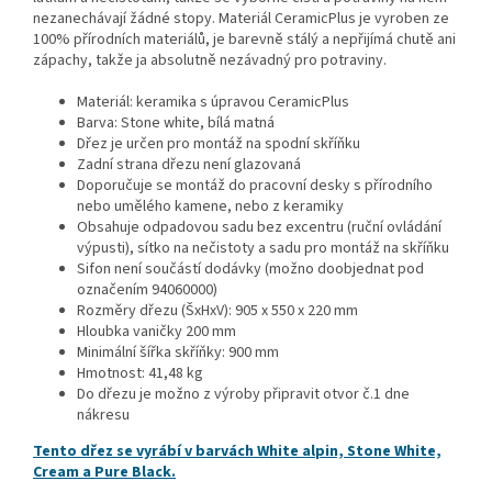
nezanechávají žádné stopy. Materiál CeramicPlus je vyroben ze
100% přírodních materiálů, je barevně stálý a nepřijímá chutě ani
zápachy, takže ja absolutně nezávadný pro potraviny.
Materiál: keramika s úpravou CeramicPlus
Barva: Stone white, bílá matná
Dřez je určen pro montáž na spodní skříňku
Zadní strana dřezu není glazovaná
Doporučuje se montáž do pracovní desky s přírodního
nebo umělého kamene, nebo z keramiky
Obsahuje odpadovou sadu bez excentru (ruční ovládání
výpusti), sítko na nečistoty a sadu pro montáž na skříňku
Sifon není součástí dodávky (možno doobjednat pod
označením 94060000)
Rozměry dřezu (ŠxHxV): 905 x 550 x 220 mm
Hloubka vaničky 200 mm
Minimální šířka skříňky: 900 mm
Hmotnost: 41,48 kg
Do dřezu je možno z výroby připravit otvor č.1 dne
nákresu
Tento dřez se vyrábí v barvách White alpin, Stone White,
Cream a Pure Black.