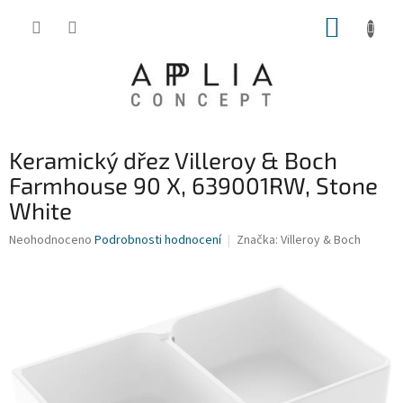
Přejít
NÁKUP
na
obsah
KOŠÍK
Keramický dřez Villeroy & Boch
Farmhouse 90 X, 639001RW, Stone
White
Průměrné
Neohodnoceno
Podrobnosti hodnocení
Značka:
Villeroy & Boch
hodnocení
produktu
je
0,0
z
5
hvězdiček.