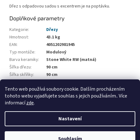
Dřez s odpadovou sadou s excentrem je na poptávku.
Doplňkové parametry
Kategorie
:
Dřezy
Hmotnost
:
43.1 kg
EAN
:
4051202981945
Typ montáže
:
Modulový
Barva keramiky
:
Stone White RW (matná)
Šířka dřezu
:
90 cm
Šířka skříňky
:
90 cm
Počet vaniček
:
2
Tento web používá soubory cookie. Dalším procházením
Odkapová plocha
:
Bez odkapové plochy
tohoto webu vyjadřujete souhlas s jejich používáním.. Více
informací
zde
.
Z
á
Nastavení
Vytvořil Shoptet
p
a
t
Souhlasím
Copyright 2026
Applia Concept
. Všechna práva vyhrazena.