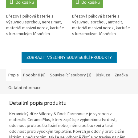
Do košíku
Do košíku
Dřezová páková baterie s
Dřezová páková baterie s
výsuvnou sprchou, nerez mat,
výsuvnou sprchou, antracit,
materiál masivní nerez, kartuše
materiál masivní nerez, kartuše
s keramickým těsněním
s keramickým těsněním
ZOBRAZIT VŠECHNY SOUVISEJÍCÍ PRODUKTY
Popis
Podobné (8)
Související soubory (3)
Diskuze
Značka
Ostatní informace
Detailní popis produktu
Keramický dřez Villeroy & Boch Farmhouse je vyroben z
materiálu CeramicPlus, který zajišťuje vyjímečnou tvrdost,
odolnost proti poškrábání nebo jinému poškození a také
odolnost proti vysokým teplotám. Povrch je odolný proti cizím
látkám a nečistotám, takže se výborně čistí a potraviny na něm