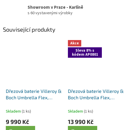
Showroom v Praze - Karlíně
s 60 vystavenými výrobky
Související produkty
Akce
Sleva 8% s
kódem AP0801
Dřezová baterie Villeroy &
Dřezová baterie Villeroy &
Boch Umbrella Flex,
Boch Umbrella Flex,
925400LC, nerez
92540005, antracit
Skladem
(1 ks)
Skladem
(1 ks)
9 990 Kč
13 990 Kč