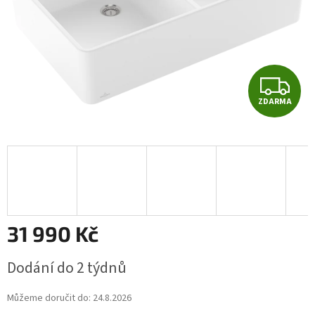
Z
ZDARMA
D
A
R
M
A
31 990 Kč
Měrná
Dodání do 2 týdnů
cena:
Můžeme doručit do:
24.8.2026