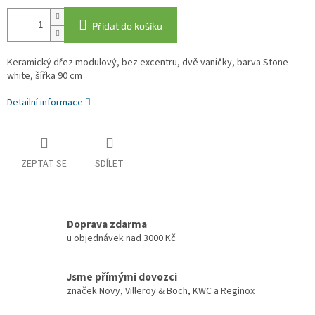
Přidat do košíku
Keramický dřez modulový, bez excentru, dvě vaničky, barva Stone
white, šířka 90 cm
Detailní informace
ZEPTAT SE
SDÍLET
Doprava zdarma
u objednávek nad 3000 Kč
Jsme přímými dovozci
značek Novy, Villeroy & Boch, KWC a Reginox