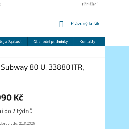
OBNÍCH ÚDAJŮ
Přihlášení
NÁKUPNÍ
Prázdný košík
KOŠÍK
ej a 2.jakost
Obchodní podmínky
Kontakty
Značky
ý Subway 80 U, 338801TR,
990 Kč
í do 2 týdnů
oručit do:
21.8.2026