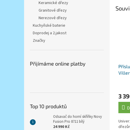
Keramické dřezy
Souvi
Granitové dřezy
Nerezové dřezy
Kuchyňské baterie
Doprodej a 2.jakost
Značky
Přijímáme online platby
Přísl
Ville
odkap
9K130
3 39
Top 10 produktů
D
Odsavač do horní skříňky Novy
Univer
Fusion Pro 8711 bílý
24 990 Kč
dřezům