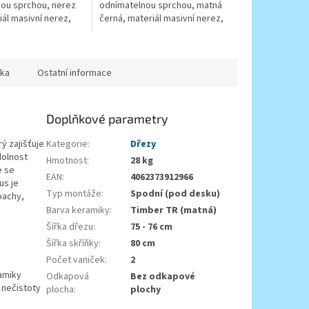
ou sprchou, nerez
odnímatelnou sprchou, matná
ál masivní nerez,
černá, materiál masivní nerez,
keramickým
kartuše s keramickým
těsněním
ka
Ostatní informace
Doplňkové parametry
ý zajišťuje
Kategorie
:
Dřezy
dolnost
Hmotnost
:
28 kg
e se
EAN
:
4062373912966
us je
Typ montáže
:
Spodní (pod desku)
pachy,
Barva keramiky
:
Timber TR (matná)
Šířka dřezu
:
75 - 76 cm
Šířka skříňky
:
80 cm
Počet vaniček
:
2
amiky
Odkapová
Bez odkapové
 nečistoty
plocha
:
plochy