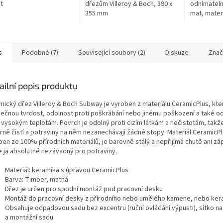
it
dřezům Villeroy & Boch, 390 x
odnímateln
355 mm
mat, materi
kartuše s 
těsněním
s
Podobné (7)
Související soubory (2)
Diskuze
Znač
ailní popis produktu
mický dřez Villeroy & Boch Subway je vyroben z materiálu CeramicPlus, kter
mečnou tvrdost, odolnost proti poškrábání nebo jinému poškození a také o
i vysokým teplotám. Povrch je odolný proti cizím látkám a nečistotám, takž
rně čistí a potraviny na něm nezanechávají žádné stopy. Materiál CeramicPl
ben ze 100% přírodních materiálů, je barevně stálý a nepřijímá chutě ani zá
e ja absolutně nezávadný pro potraviny.
Materiál: keramika s úpravou CeramicPlus
Barva: Timber, matná
Dřez je určen pro spodní montáž pod pracovní desku
Montáž do pracovní desky z přírodního nebo umělého kamene, nebo ker
Obsahuje odpadovou sadu bez excentru (ruční ovládání výpusti), sítko na
a montážní sadu