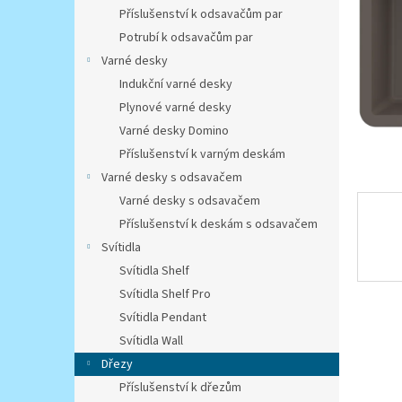
n
Příslušenství k odsavačům par
e
Potrubí k odsavačům par
l
Varné desky
Indukční varné desky
Plynové varné desky
Varné desky Domino
Příslušenství k varným deskám
Varné desky s odsavačem
Varné desky s odsavačem
Příslušenství k deskám s odsavačem
Svítidla
Svítidla Shelf
Svítidla Shelf Pro
Svítidla Pendant
Svítidla Wall
Dřezy
Příslušenství k dřezům