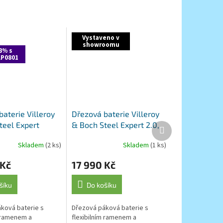
Vystaveno v
showroomu
8% s
P0801
aterie Villeroy
Dřezová baterie Villeroy
teel Expert
& Boch Steel Expert 2.0,
Další
produkt
 927300LC,
92800006, Matt Black
Skladem
(2 ks)
Skladem
(1 ks)
 Kč
17 990 Kč
šíku
Do košíku
ková baterie s
Dřezová páková baterie s
m ramenem a
flexibilním ramenem a