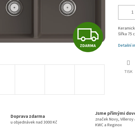
Z
Keramický
šířka 75 
Detailní 
ZDARMA
D
A
TISK
R
M
Jsme přímými dov
Doprava zdarma
značek Novy, Villeroy
u objednávek nad 3000 Kč
KWC a Reginox