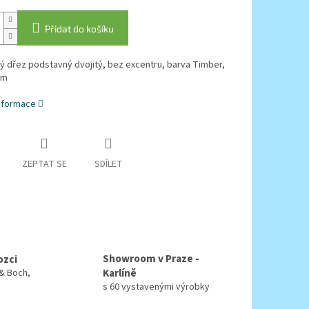
Přidat do košíku
 dřez podstavný dvojitý, bez excentru, barva Timber,
cm
informace
ZEPTAT SE
SDÍLET
Showroom v Praze -
ozci
Karlíně
 & Boch,
s 60 vystavenými výrobky