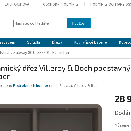
JAK NAKUPOVAT
OBCHODNÍ PODMÍNKY
PODMÍNKY OCHRANY OS
HLEDAT
dsavačem
Svítidla
Dřezy
Kuchyňské baterie
Doprod
odstavný Subway 80 U, 338801TR, Timber
amický dřez Villeroy & Boch podstavn
ber
né
noceno
Podrobnosti hodnocení
Značka:
Villeroy & Boch
ní
28 
u
Měrná
Dodán
cena:
ek.
Můžeme d