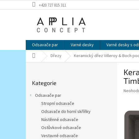
Přejít
+420 727 815 311
na
obsah
Odsavače par
Varné desky
Varné desky s o
Domů
Dřezy
Keramický dřez Villeroy & Boch p
P
Ker
o
Přeskočit
s
Tim
Kategorie
kategorie
t
Průměr
Neohod
r
Odsavače par
hodnoce
a
produkt
Stropní odsavače
n
je
Odsavače do horní skříňky
n
0,0
í
Nástěnné odsavače
z
5
p
Ostůvkové odsavače
hvězdič
a
Vestavné odsavače