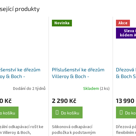
A
sející produkty
Novinka
Akce
Sleva 
kódem A
ušenství ke dřezům
Příslušenství ke dřezům
Dřezová b
roy & Boch -
Villeroy & Boch -
& Boch S
ávací rošt
odkapávací podložka
Compact,
Dodání do 2 týdnů
Skladem
(2 ks)
005, antracit
9K150000, silikon
nerez
0 Kč
2 290 Kč
13 990
o košíku
Do košíku
Do ko
zální odkapávací rošt ke
Silikonová odkapávací
Dřezová pá
 Villeroy & Boch,
podložka k podstavným
flexibilní