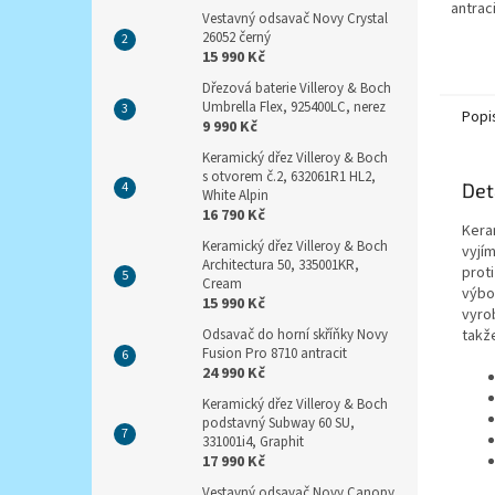
antrac
Vestavný odsavač Novy Crystal
26052 černý
15 990 Kč
Dřezová baterie Villeroy & Boch
Umbrella Flex, 925400LC, nerez
Popi
9 990 Kč
Keramický dřez Villeroy & Boch
s otvorem č.2, 632061R1 HL2,
Det
White Alpin
16 790 Kč
Kera
Keramický dřez Villeroy & Boch
vyjí
Architectura 50, 335001KR,
prot
Cream
výbo
15 990 Kč
vyro
Odsavač do horní skříňky Novy
takž
Fusion Pro 8710 antracit
24 990 Kč
Keramický dřez Villeroy & Boch
podstavný Subway 60 SU,
331001i4, Graphit
17 990 Kč
Vestavný odsavač Novy Canopy