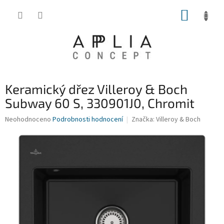
Přejít
NÁKUP
na
obsah
KOŠÍK
Keramický dřez Villeroy & Boch
Subway 60 S, 330901J0, Chromit
Průměrné
Neohodnoceno
Podrobnosti hodnocení
Značka:
Villeroy & Boch
hodnocení
produktu
je
0,0
z
5
hvězdiček.