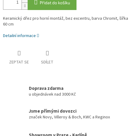
Přidat do košíku
Keramický dřez pro horní montáž, bez excentru, barva Chromit, šířka
60 cm
Detailní informace
ZEPTAT SE
SDÍLET
Doprava zdarma
u objednávek nad 3000 Kč
Jsme přímými dovozci
značek Novy, Villeroy & Boch, KWC a Reginox
Showroom v Praze - Karlíně