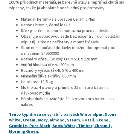
100% přírodních materiálů, je barevně stálý a nepřijímá chutě ani
zápachy, takže ja absolutně nezávadný pro potraviny.
Materiál: keramika s úpravou CeramicPlus
Barva: Chromit, černá lesklá
Dřez je určen pro horní montáž na pracovní desku
Obsahuje odpadovou sadu bez excentru (ruční ovládání
výpusti), sítko na nečistoty a montážní sadu
Sifon není součástí dodávky (možno doobjednat pod
označením 94060000)
Rozměry dřezu (ŠxHxV): 600 x 510 x 220 mm
Vnitřní hloubka dřezu: 200 mm
Rozměry výřezu (ŠxH): 570 x 480 mm
Minimální šířka skříňky: 600 mm
Hmotnost: 18,5 kg
Možné až 4 otvory o průměru 35 mm pro baterii a
dávkovač mýdla
Při objednávce uvádějte číslo otvoru pro baterii - viz
nákres
Tento typ dřezu se vyrábí v barvách White alpin, Stone
White, Cream, Ivory, Almond, Steam, Fossil, Stone,
Graphite, Pure Black, Snow White, Timber, Chromit,
Morning Green.