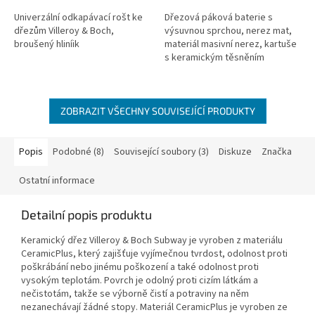
Univerzální odkapávací rošt ke
Dřezová páková baterie s
dřezům Villeroy & Boch,
výsuvnou sprchou, nerez mat,
broušený hliníik
materiál masivní nerez, kartuše
s keramickým těsněním
ZOBRAZIT VŠECHNY SOUVISEJÍCÍ PRODUKTY
Popis
Podobné (8)
Související soubory (3)
Diskuze
Značka
Ostatní informace
Detailní popis produktu
Keramický dřez Villeroy & Boch Subway je vyroben z materiálu
CeramicPlus, který zajišťuje vyjímečnou tvrdost, odolnost proti
poškrábání nebo jinému poškození a také odolnost proti
vysokým teplotám. Povrch je odolný proti cizím látkám a
nečistotám, takže se výborně čistí a potraviny na něm
nezanechávají žádné stopy. Materiál CeramicPlus je vyroben ze