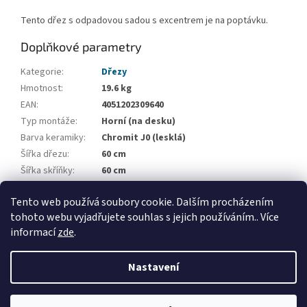
Tento dřez s odpadovou sadou s excentrem je na poptávku.
Doplňkové parametry
Kategorie
:
Dřezy
Hmotnost
:
19.6 kg
EAN
:
4051202309640
Typ montáže
:
Horní (na desku)
Barva keramiky
:
Chromit J0 (lesklá)
Šířka dřezu
:
60 cm
Šířka skříňky
:
60 cm
Počet vaniček
:
1
Tento web používá soubory cookie. Dalším procházením
Odkapová plocha
:
Bez odkapové plochy
tohoto webu vyjadřujete souhlas s jejich používáním.. Více
informací
zde
.
Z
á
Nastavení
Vytvořil Shoptet
p
a
t