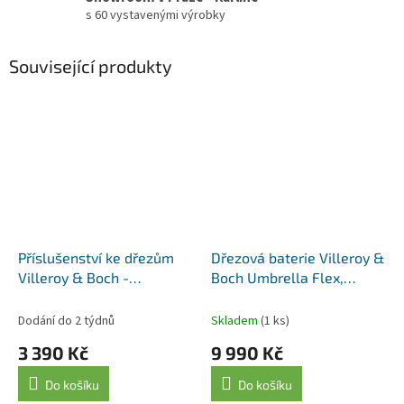
s 60 vystavenými výrobky
Související produkty
Příslušenství ke dřezům
Dřezová baterie Villeroy &
Villeroy & Boch -
Boch Umbrella Flex,
odkapávací rošt 9K130071,
925400LC, nerez
aluminium
Dodání do 2 týdnů
Skladem
(1 ks)
3 390 Kč
9 990 Kč
Do košíku
Do košíku