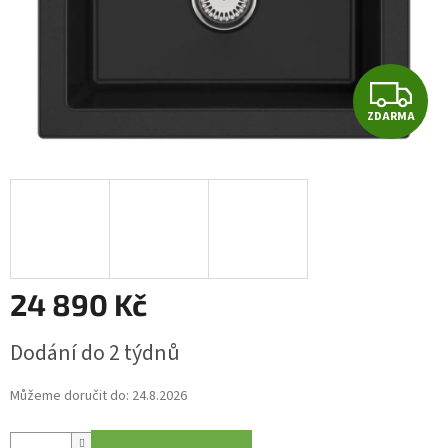
Z
ZDARMA
D
A
R
M
A
24 890 Kč
Měrná
Dodání do 2 týdnů
cena:
Můžeme doručit do:
24.8.2026