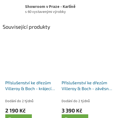
Showroom v Praze - Karlíně
s 60 vystavenými výrobky
Související produkty
Příslušenství ke dřezům
Příslušenství ke dřezům
Villeroy & Boch - krájecí
Villeroy & Boch - závěsná
prkénko 8K421000, dub
miska 8K3800K1, nerez
Dodání do 2 týdnů
Dodání do 2 týdnů
2 190 Kč
3 390 Kč