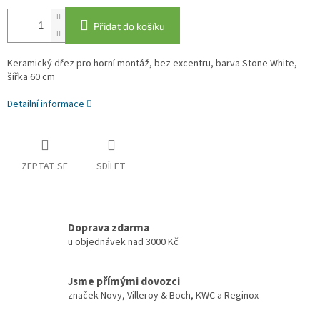
Přidat do košíku
Keramický dřez pro horní montáž, bez excentru, barva Stone White,
šířka 60 cm
Detailní informace
ZEPTAT SE
SDÍLET
Doprava zdarma
u objednávek nad 3000 Kč
Jsme přímými dovozci
značek Novy, Villeroy & Boch, KWC a Reginox