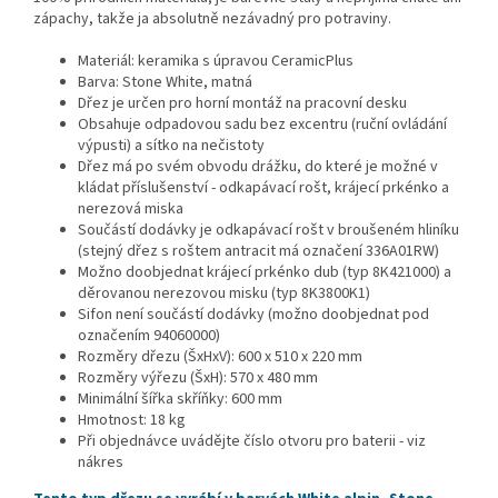
zápachy, takže ja absolutně nezávadný pro potraviny.
Materiál: keramika s úpravou CeramicPlus
Barva: Stone White, matná
Dřez je určen pro horní montáž na pracovní desku
Obsahuje odpadovou sadu bez excentru (ruční ovládání
výpusti) a sítko na nečistoty
Dřez má po svém obvodu drážku, do které je možné v
kládat příslušenství - odkapávací rošt, krájecí prkénko a
nerezová miska
Součástí dodávky je odkapávací rošt v broušeném hliníku
(stejný dřez s roštem antracit má označení 336A01RW)
Možno doobjednat krájecí prkénko dub (typ 8K421000) a
děrovanou nerezovou misku (typ 8K3800K1)
Sifon není součástí dodávky (možno doobjednat pod
označením 94060000)
Rozměry dřezu (ŠxHxV): 600 x 510 x 220 mm
Rozměry výřezu (ŠxH): 570 x 480 mm
Minimální šířka skříňky: 600 mm
Hmotnost: 18 kg
Při objednávce uvádějte číslo otvoru pro baterii - viz
nákres