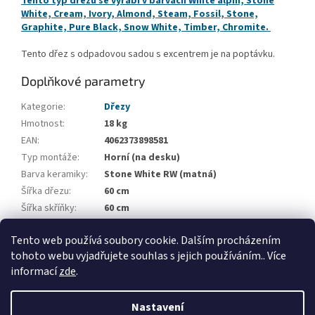
Tento typ dřezu se vyrábí v barvách White alpin, Stone
White, Cream, Ivory, Almond, Steam, Fossil, Stone,
Graphite, Pure Black, Snow White, Timber, Chromite.
Tento dřez s odpadovou sadou s excentrem je na poptávku.
Doplňkové parametry
Kategorie
:
Dřezy
Hmotnost
:
18 kg
EAN
:
4062373898581
Typ montáže
:
Horní (na desku)
Barva keramiky
:
Stone White RW (matná)
Šířka dřezu
:
60 cm
Šířka skříňky
:
60 cm
Počet vaniček
:
1
Tento web používá soubory cookie. Dalším procházením
Odkapová plocha
:
Bez odkapové plochy
tohoto webu vyjadřujete souhlas s jejich používáním.. Více
informací
zde
.
Z
á
Nastavení
Vytvořil Shoptet
p