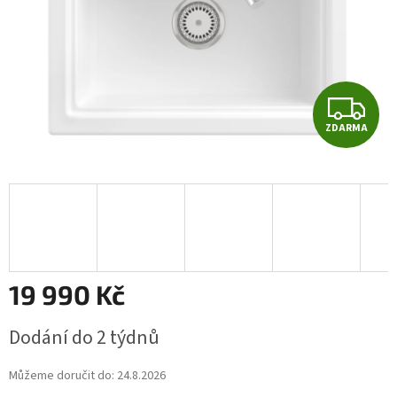
Z
ZDARMA
D
A
R
M
A
19 990 Kč
Měrná
Dodání do 2 týdnů
cena:
Můžeme doručit do:
24.8.2026