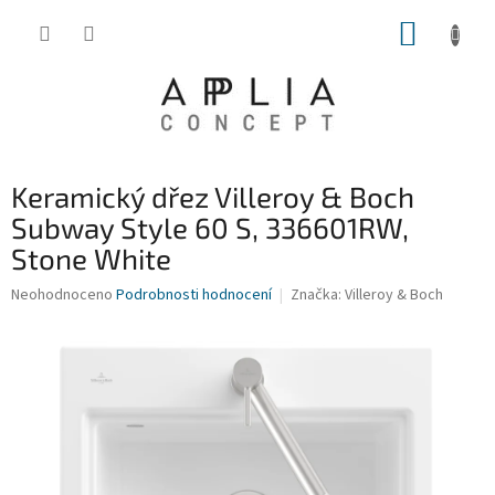
Přejít
NÁKUP
na
obsah
KOŠÍK
Keramický dřez Villeroy & Boch
Subway Style 60 S, 336601RW,
Stone White
Průměrné
Neohodnoceno
Podrobnosti hodnocení
Značka:
Villeroy & Boch
hodnocení
produktu
je
0,0
z
5
hvězdiček.