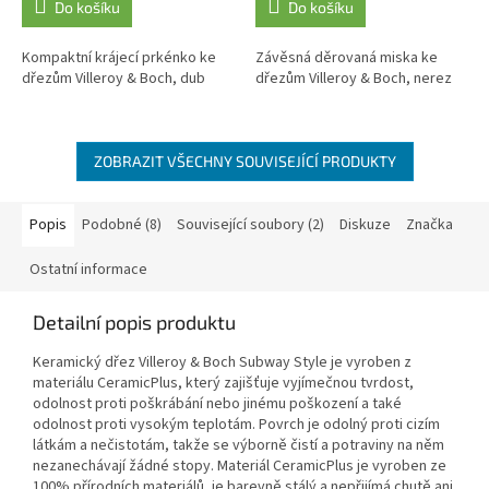
Do košíku
Do košíku
Kompaktní krájecí prkénko ke
Závěsná děrovaná miska ke
dřezům Villeroy & Boch, dub
dřezům Villeroy & Boch, nerez
ZOBRAZIT VŠECHNY SOUVISEJÍCÍ PRODUKTY
Popis
Podobné (8)
Související soubory (2)
Diskuze
Značka
Ostatní informace
Detailní popis produktu
Keramický dřez Villeroy & Boch Subway Style je vyroben z
materiálu CeramicPlus, který zajišťuje vyjímečnou tvrdost,
odolnost proti poškrábání nebo jinému poškození a také
odolnost proti vysokým teplotám. Povrch je odolný proti cizím
látkám a nečistotám, takže se výborně čistí a potraviny na něm
nezanechávají žádné stopy. Materiál CeramicPlus je vyroben ze
100% přírodních materiálů, je barevně stálý a nepřijímá chutě ani