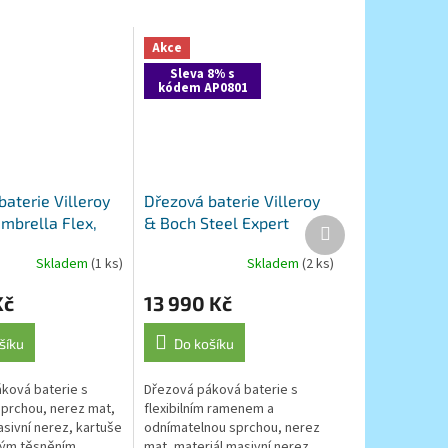
Akce
Sleva 8% s
kódem AP0801
aterie Villeroy
Dřezová baterie Villeroy
mbrella Flex,
& Boch Steel Expert
Další
produkt
, nerez
Compact, 927300LC,
Skladem
(1 ks)
Skladem
(2 ks)
nerez
Kč
13 990 Kč
šíku
Do košíku
ková baterie s
Dřezová páková baterie s
prchou, nerez mat,
flexibilním ramenem a
asivní nerez, kartuše
odnímatelnou sprchou, nerez
kým těsněním
mat, materiál masivní nerez,