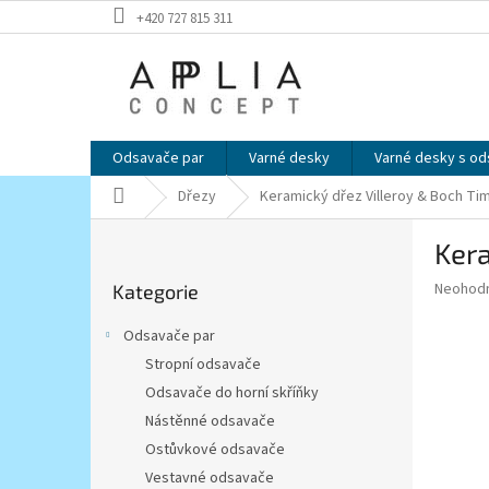
Přejít
+420 727 815 311
na
obsah
Odsavače par
Varné desky
Varné desky s o
Domů
Dřezy
Keramický dřez Villeroy & Boch Tim
P
Kera
o
Přeskočit
s
Průměr
Neohod
Kategorie
kategorie
t
hodnoce
r
produkt
Odsavače par
a
je
Stropní odsavače
0,0
n
z
Odsavače do horní skříňky
n
5
í
Nástěnné odsavače
hvězdič
p
Ostůvkové odsavače
a
Vestavné odsavače