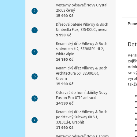
Vestavný odsavač Novy Crystal
26052 černý
15 990 Kč
Popi
Dřezová baterie Villeroy & Boch
Umbrella Flex, 925400LC, nerez
9 990 Kč
Det
Keramický dřez Villeroy & Boch
s otvorem č.2, 632061R1 HL2,
White Alpin
Kera
16 790 Kč
zaji
odol
Keramický dřez Villeroy & Boch
se v
Architectura 50, 335001KR,
vyro
Cream
15 990 Kč
takž
Odsavač do horní skříňky Novy
Fusion Pro 8710 antracit
24 990 Kč
Keramický dřez Villeroy & Boch
podstavný Subway 60 SU,
331001i4, Graphit
17 990 Kč
Vestavný odsavač Novy Canopy