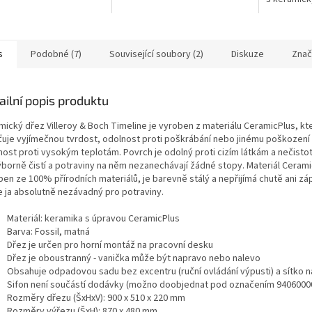
s
Podobné (7)
Související soubory (2)
Diskuze
Znač
ailní popis produktu
mický dřez Villeroy & Boch Timeline je vyroben z materiálu CeramicPlus, kt
šťuje vyjímečnou tvrdost, odolnost proti poškrábání nebo jinému poškození
nost proti vysokým teplotám. Povrch je odolný proti cizím látkám a nečisto
ýborně čistí a potraviny na něm nezanechávají žádné stopy. Materiál Cerami
ben ze 100% přírodních materiálů, je barevně stálý a nepřijímá chutě ani zá
e ja absolutně nezávadný pro potraviny.
Materiál: keramika s úpravou CeramicPlus
Barva: Fossil, matná
Dřez je určen pro horní montáž na pracovní desku
Dřez je oboustranný - vanička může být napravo nebo nalevo
Obsahuje odpadovou sadu bez excentru (ruční ovládání výpusti) a sítko n
Sifon není součástí dodávky (možno doobjednat pod označením 9406000
Rozměry dřezu (ŠxHxV): 900 x 510 x 220 mm
Rozměry výřezu (ŠxH): 870 x 480 mm