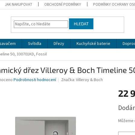
JAK NAKUPOVAT
OBCHODNÍ PODMÍNKY
PODMÍNKY OCHRANY OS
HLEDAT
dsavačem
Svítidla
Dřezy
Kuchyňské baterie
Doprod
eline 50, 330701KD, Fossil
mický dřez Villeroy & Boch Timeline 5
né
noceno
Podrobnosti hodnocení
Značka:
Villeroy & Boch
ní
22 
u
Měrná
Dodán
cena:
ek.
Můžeme d