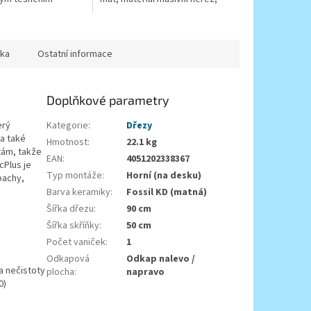
kartuše s keramickým
těsněním
ka
Ostatní informace
Doplňkové parametry
erý
Kategorie
:
Dřezy
 a také
Hmotnost
:
22.1 kg
tám, takže
EAN
:
4051202338367
cPlus je
Typ montáže
:
Horní (na desku)
pachy,
Barva keramiky
:
Fossil KD (matná)
Šířka dřezu
:
90 cm
Šířka skříňky
:
50 cm
Počet vaniček
:
1
Odkapová
Odkap nalevo /
a nečistoty
plocha
:
napravo
0)