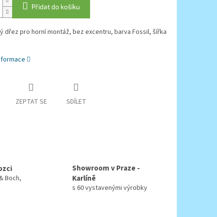
Přidat do košíku
 dřez pro horní montáž, bez excentru, barva Fossil, šířka
informace
ZEPTAT SE
SDÍLET
Showroom v Praze -
ozci
Karlíně
 & Boch,
s 60 vystavenými výrobky