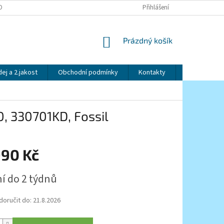
OBNÍCH ÚDAJŮ
Přihlášení
NÁKUPNÍ
Prázdný košík
KOŠÍK
ej a 2.jakost
Obchodní podmínky
Kontakty
Značky
0, 330701KD, Fossil
990 Kč
í do 2 týdnů
oručit do:
21.8.2026