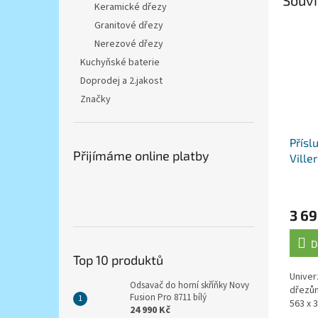
Keramické dřezy
Granitové dřezy
Nerezové dřezy
Kuchyňské baterie
Doprodej a 2.jakost
Značky
Přísl
Přijímáme online platby
Ville
prké
3 69
D
Top 10 produktů
Univer
Odsavač do horní skříňky Novy
dřezům
Fusion Pro 8711 bílý
563 x 
24 990 Kč