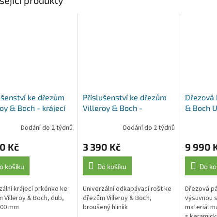
ušenství ke dřezům
Příslušenství ke dřezům
Dřezová b
roy & Boch - krájecí
Villeroy & Boch -
& Boch U
nko 8K440000, dub
odkapávací rošt
925400LC
Dodání do 2 týdnů
Dodání do 2 týdnů
9K130071, aluminium
0 Kč
3 390 Kč
9 990 
o košíku
Do košíku
Do ko
zální krájecí prkénko ke
Univerzální odkapávací rošt ke
Dřezová pá
 Villeroy & Boch, dub,
dřezům Villeroy & Boch,
výsuvnou s
300 mm
broušený hliníik
materiál m
s keramic