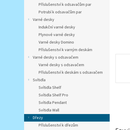
n
Příslušenství k odsavačům par
e
Potrubí k odsavačům par
l
Varné desky
Indukční varné desky
Plynové varné desky
Varné desky Domino
Příslušenství k varným deskám
Varné desky s odsavačem
Varné desky s odsavačem
Příslušenství k deskám s odsavačem
Svítidla
Svítidla Shelf
Svítidla Shelf Pro
Svítidla Pendant
Svítidla Wall
Dřezy
Příslušenství k dřezům
Souvi