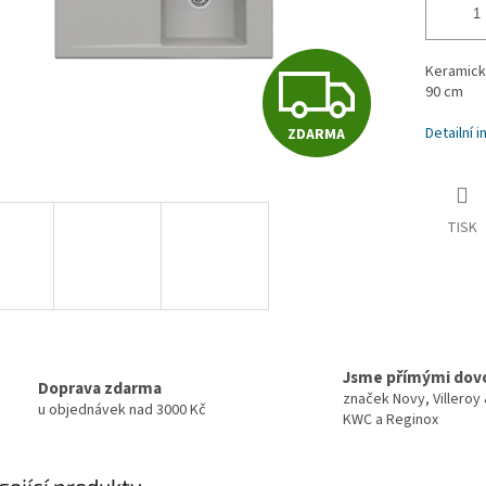
Z
Keramický
90 cm
Detailní 
ZDARMA
D
A
TISK
R
M
Jsme přímými dov
Doprava zdarma
značek Novy, Villeroy
u objednávek nad 3000 Kč
KWC a Reginox
A
sející produkty