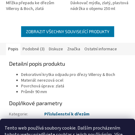
Mřížka přepadu ke dřezům
Dávkovač mýdla, zlatý, plastová
Villeroy & Boch, zlatá
nádržka o objemu 250 ml
ZOBRAZIT VŠECHNY SOUVISEJÍCÍ PRODUKTY
Popis
Podobné (3)
Diskuze
Značka
Ostatní informace
Detailní popis produktu
Dekorativní krytka odpadu pro dřezy Villeroy & Boch
Materiál: nerezová ocel
Povrchová úprava: zlatá
Průměr 90 mm
Doplňkové parametry
Kategorie
:
Příslušenství k dřezům
EAN
:
4062373749760
Tento web používá soubory cookie. Dalším procházením
Typ příslušenství
:
Sifony, odpadové sady, krytky
tohoto webu vyjadřujete souhlas s jejich používáním.. Více