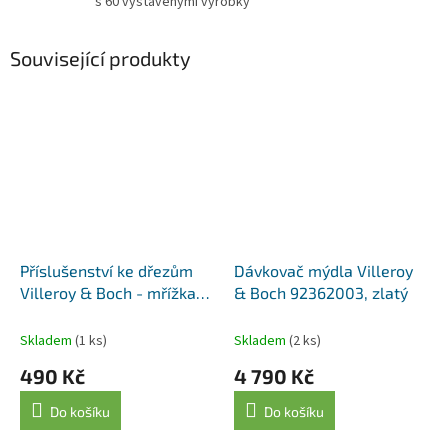
s 60 vystavenými výrobky
Související produkty
Příslušenství ke dřezům
Dávkovač mýdla Villeroy
Villeroy & Boch - mřížka
& Boch 92362003, zlatý
přepadu 82991003, zlatá
Skladem
(1 ks)
Skladem
(2 ks)
490 Kč
4 790 Kč
Do košíku
Do košíku