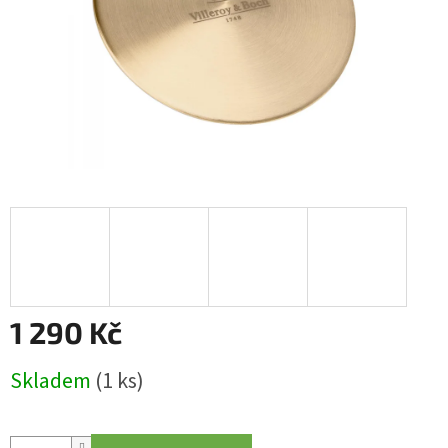
1 290 Kč
Měrná
Skladem
(1 ks)
cena: