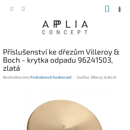
Přejít
NÁKUP
na
obsah
KOŠÍK
Příslušenství ke dřezům Villeroy &
Boch - krytka odpadu 96241503,
zlatá
Průměrné
Neohodnoceno
Podrobnosti hodnocení
Značka:
Villeroy & Boch
hodnocení
produktu
je
0,0
z
5
hvězdiček.