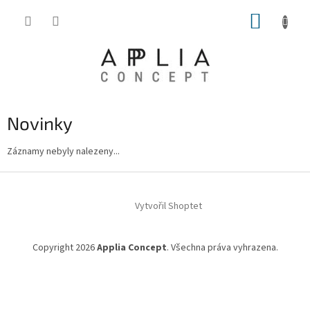
Přejít
NÁKUP
na
obsah
KOŠÍK
Novinky
Záznamy nebyly nalezeny...
Z
á
Vytvořil Shoptet
p
a
t
Copyright 2026
Applia Concept
. Všechna práva vyhrazena.
í