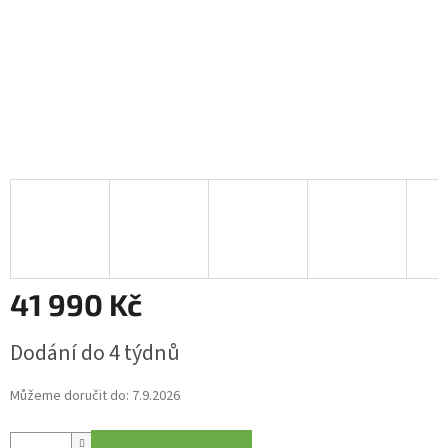
41 990 Kč
Měrná
Dodání do 4 týdnů
cena:
Můžeme doručit do:
7.9.2026