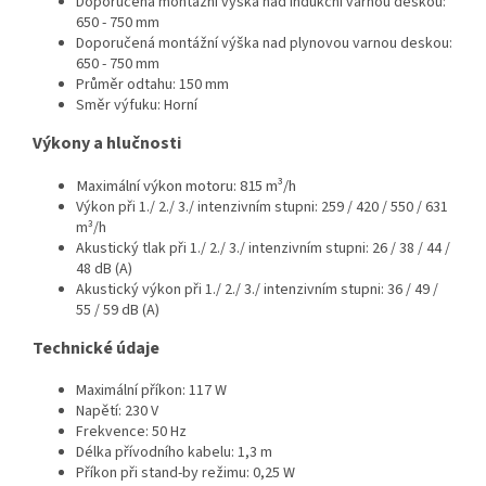
Doporučená montážní výška nad indukční varnou deskou:
650 - 750 mm
Doporučená montážní výška nad plynovou varnou deskou:
650 - 750 mm
Průměr odtahu: 150 mm
Směr výfuku: Horní
Výkony a hlučnosti
Maximální výkon motoru: 815 m³/h
Výkon při 1./ 2./ 3./ intenzivním stupni: 259 / 420 / 550 / 631
m³/h
Akustický tlak při 1./ 2./ 3./ intenzivním stupni: 26 / 38 / 44 /
48 dB (A)
Akustický výkon při 1./ 2./ 3./ intenzivním stupni: 36 / 49 /
55 / 59 dB (A)
Technické údaje
Maximální příkon: 117 W
Napětí: 230 V
Frekvence: 50 Hz
Délka přívodního kabelu: 1,3 m
Příkon při stand-by režimu: 0,25 W