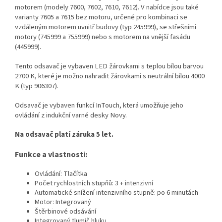
motorem (modely 7600, 7602, 7610, 7612). V nabídce jsou také
varianty 7605 a 7615 bez motoru, určené pro kombinaci se
vzdáleným motorem uvnitř budovy (typ 245999), se střešními
motory (745999 a 755999) nebo s motorem na vnější fasádu
(445999).
Tento odsavač je vybaven LED žárovkami s teplou bílou barvou
2700 K, které je možno nahradit žárovkami s neutrální bílou 4000
K (typ 906307).
Odsavač je vybaven funkcí InTouch, která umožňuje jeho
ovládání z indukční varné desky Novy.
Na odsavač platí záruka 5 let.
Funkce a vlastnosti:
Ovládání: Tlačítka
Počet rychlostních stupňů: 3 + intenzivní
Automatické snížení intenzivního stupně: po 6 minutách
Motor: Integrovaný
Štěrbinové odsávání
Integrovaný tlumič hluku