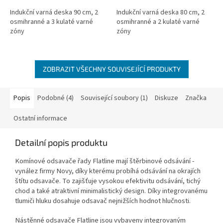
Indukční varná deska 90 cm, 2
Indukční varná deska 80 cm, 2
osmihranné a 3 kulaté varné
osmihranné a 2 kulaté varné
zóny
zóny
ZOBRAZIT VŠECHNY SOUVISEJÍCÍ PRODUKTY
Popis
Podobné (4)
Související soubory (1)
Diskuze
Značka
Ostatní informace
Detailní popis produktu
Komínové odsavače řady Flatline mají štěrbinové odsávání -
vynález firmy Novy, díky kterému probíhá odsávání na okrajích
štítu odsavače. To zajišťuje vysokou efektivitu odsávání, tichý
chod a také atraktivní minimalistický design. Díky integrovanému
tlumiči hluku dosahuje odsavač nejnižších hodnot hlučnosti.
Nástěnné odsavače Flatline jsou vybaveny integrovaným