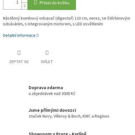
Přidat do košíku
Nástěnný komínový odsavač (digestoř) 120 cm, nerez, se štěrbinovým
odsáváním, s integrovaným motorem, s LED osvětlením
Detailní informace
ZEPTAT SE
SDÍLET
Doprava zdarma
u objednávek nad 3000 Kč
Jsme přímými dovozci
značek Novy, Villeroy & Boch, KWC a Reginox
Showroom v Praze - Karlíně