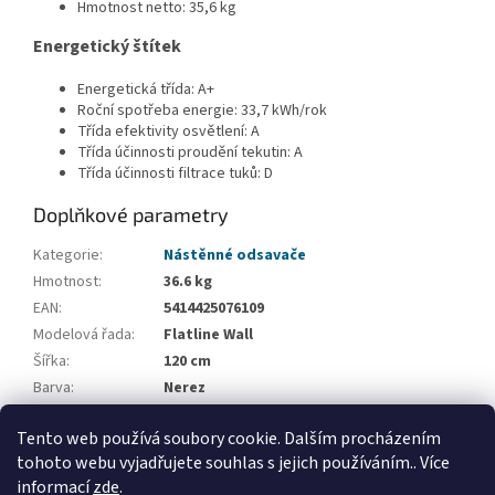
Hmotnost netto: 35,6 kg
Energetický štítek
Energetická třída: A+
Roční spotřeba energie: 33,7 kWh/rok
Třída efektivity osvětlení: A
Třída účinnosti proudění tekutin: A
Třída účinnosti filtrace tuků: D
Doplňkové parametry
Kategorie
:
Nástěnné odsavače
Hmotnost
:
36.6 kg
EAN
:
5414425076109
Modelová řada
:
Flatline Wall
Šířka
:
120 cm
Barva
:
Nerez
Recirkulace
:
Volitelná recirkulace
Tento web používá soubory cookie. Dalším procházením
Výbava odsavače
:
Možnost ovládání z varné desky
tohoto webu vyjadřujete souhlas s jejich používáním.. Více
informací
zde
.