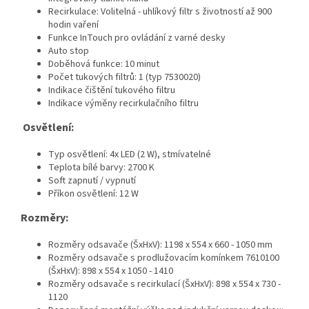
Recirkulace: Volitelná - uhlíkový filtr s životností až 900
hodin vaření
Funkce InTouch pro ovládání z varné desky
Auto stop
Doběhová funkce: 10 minut
Počet tukových filtrů: 1 (typ 7530020)
Indikace čištění tukového filtru
Indikace výměny recirkulačního filtru
Osvětlení:
Typ osvětlení: 4x LED (2 W), stmívatelné
Teplota bílé barvy: 2700 K
Soft zapnutí / vypnutí
Příkon osvětlení: 12 W
Rozměry:
Rozměry odsavače (ŠxHxV): 1198 x 554 x 660 - 1050 mm
Rozměry odsavače s prodlužovacím komínkem 7610100
(ŠxHxV): 898 x 554 x 1050 - 1410
Rozměry odsavače s recirkulací (ŠxHxV): 898 x 554 x 730 -
1120