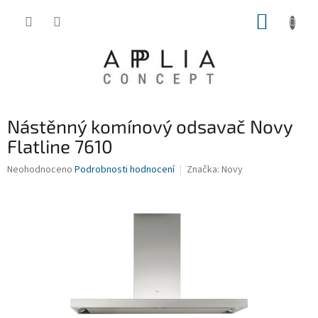
Přejít
NÁKUP
na
obsah
KOŠÍK
Nástěnný komínový odsavač Novy
Flatline 7610
Průměrné
Neohodnoceno
Podrobnosti hodnocení
Značka:
Novy
hodnocení
produktu
je
0,0
z
5
hvězdiček.