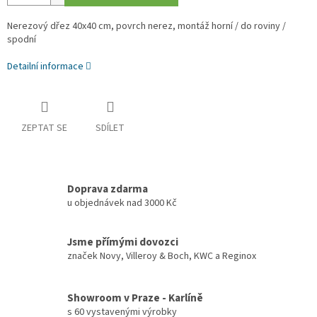
Nerezový dřez 40x40 cm, povrch nerez, montáž horní / do roviny /
spodní
Detailní informace
ZEPTAT SE
SDÍLET
Doprava zdarma
u objednávek nad 3000 Kč
Jsme přímými dovozci
značek Novy, Villeroy & Boch, KWC a Reginox
Showroom v Praze - Karlíně
s 60 vystavenými výrobky