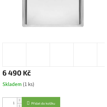
6 490 Kč
Měrná
Skladem
(1 ks)
cena:
Přidat do košíku