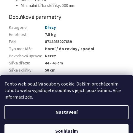
Minimální šířka skříňky: 500 mm
Doplňkové parametry
Kategorie
:
Dřezy
Hmotnost
:
7.5 kg
EAN
:
8712465027639
Typ montáže
:
Horní / do roviny / spodní
Povrchová úprava
:
Nerez
Šířka dřezu
:
44 - 46 cm
Šířka skříňky
:
50 cm
Počet vaniček
:
1
Tento web používá soubory cookie. Dalším procházením
Odkapová plocha
:
Bez odkapové plochy
tohoto webu vyjadřujete souhlas s jejich používáním.. Více
informací
zde
.
Z
á
Nastavení
Vytvořil Shoptet
p
a
t
Souhlasím
Copyright 2026
Applia Concept
. Všechna práva vyhrazena.