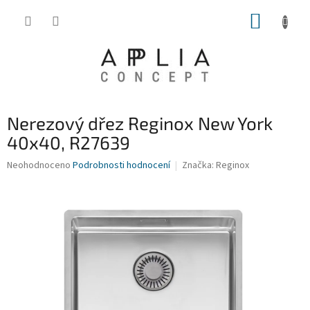
Přejít
NÁKUP
na
obsah
KOŠÍK
Nerezový dřez Reginox New York
40x40, R27639
Průměrné
Neohodnoceno
Podrobnosti hodnocení
Značka:
Reginox
hodnocení
produktu
je
0,0
z
5
hvězdiček.