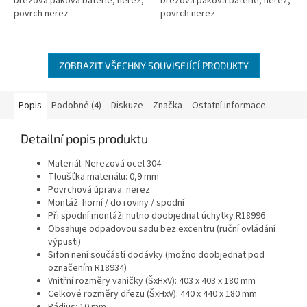
Dřezová páková baterie, nerez,
Dřezová páková baterie, nerez,
povrch nerez
povrch nerez
ZOBRAZIT VŠECHNY SOUVISEJÍCÍ PRODUKTY
Popis
Podobné (4)
Diskuze
Značka
Ostatní informace
Detailní popis produktu
Materiál: Nerezová ocel 304
Tloušťka materiálu: 0,9 mm
Povrchová úprava: nerez
Montáž: horní / do roviny / spodní
Při spodní montáži nutno doobjednat úchytky R18996
Obsahuje odpadovou sadu bez excentru (ruční ovládání
výpusti)
Sifon není součástí dodávky (možno doobjednat pod
označením R18934)
Vnitřní rozměry vaničky (ŠxHxV): 403 x 403 x 180 mm
Celkové rozměry dřezu (ŠxHxV): 440 x 440 x 180 mm
Rádius: 10 mm