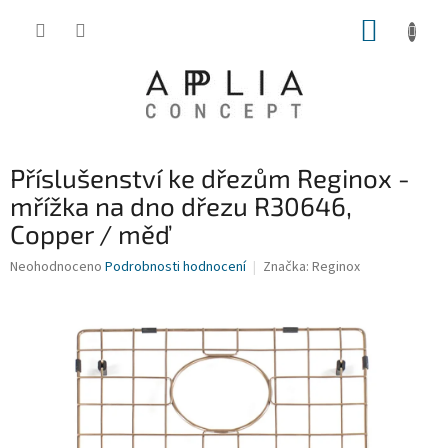
Přejít
NÁKUP
na
obsah
KOŠÍK
Příslušenství ke dřezům Reginox -
mřížka na dno dřezu R30646,
Copper / měď
Průměrné
Neohodnoceno
Podrobnosti hodnocení
Značka:
Reginox
hodnocení
produktu
je
0,0
z
5
hvězdiček.