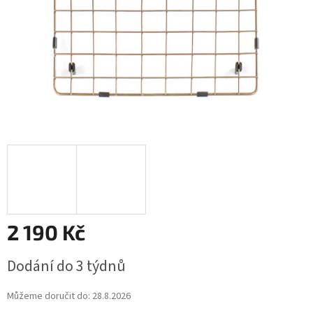
2 190 Kč
Měrná
Dodání do 3 týdnů
cena:
Můžeme doručit do:
28.8.2026