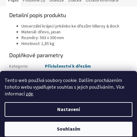
Popis
Podobné (5)
Diskuze
Značka
Ostatní informace
Detailní popis produktu
Univerzální krájecí prkénko ke dřezům Villeroy & Boch
Materiál: dřevo, jasan
Rozměry: 563 x 300 mm
Hmotnost: 1,85 kg
Doplňkové parametry
Kategorie
:
Příslušenství k dřezům
EAN
:
4062373908907
Tento web používá soubory cookie. Dalším procházením
Typ příslušenství
:
Krájecí prkénka
tohoto webu vyjadřujete souhlas s jejich používáním.. Více
informací
zde
.
Z
á
Nastavení
Vytvořil Shoptet
p
a
t
Souhlasím
Copyright 2026
Applia Concept
. Všechna práva vyhrazena.
í