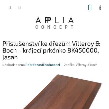
Přejít
NÁKUP
na
obsah
KOŠÍK
Příslušenství ke dřezům Villeroy &
Boch - krájecí prkénko 8K450000,
jasan
Průměrné
Neohodnoceno
Podrobnosti hodnocení
Značka:
Villeroy & Boch
hodnocení
produktu
je
0,0
z
5
hvězdiček.