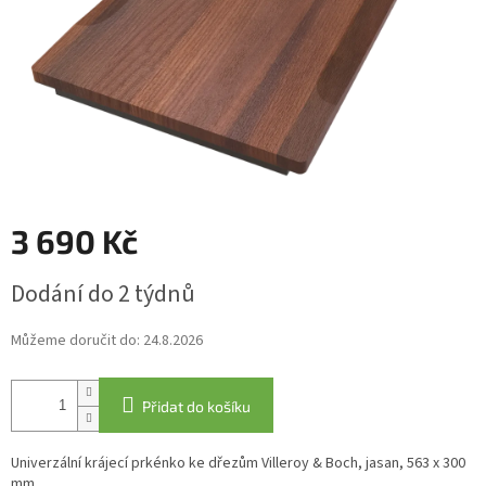
3 690 Kč
Měrná
Dodání do 2 týdnů
cena:
Můžeme doručit do:
24.8.2026
Přidat do košíku
Univerzální krájecí prkénko ke dřezům Villeroy & Boch, jasan, 563 x 300
mm