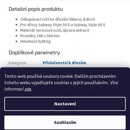
Detailní popis produktu
Odkapávací rošt ke dřezům Villeroy & Boch
Pro dřezy Subway Style 50 S a Subway Style 60 S
Materiál: nerezová ocel, úprava antracit
Rozměry 168 x 364 mm
Hmotnost 0,68 kg
Doplňkové parametry
Kategorie
:
Příslušenství k dřezům
EAN
:
4062373896907
Tento web používá soubory cookie. Dalším procházením
Typ příslušenství
:
Odkapávací rošty
tohoto webu vyjadřujete souhlas s jejich používáním.. Více
informací
zde
.
Z
á
Nastavení
Vytvořil Shoptet
p
a
t
Souhlasím
Copyright 2026
Applia Concept
. Všechna práva vyhrazena.
í