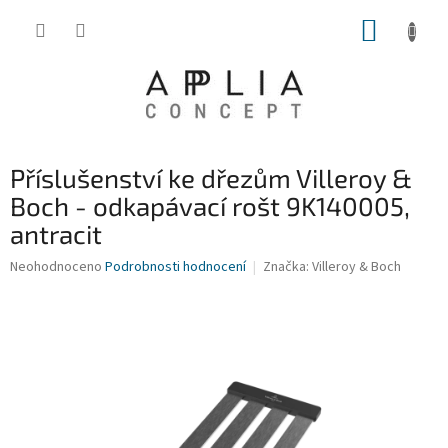
Přejít
NÁKUP
na
obsah
KOŠÍK
Příslušenství ke dřezům Villeroy &
Boch - odkapávací rošt 9K140005,
antracit
Průměrné
Neohodnoceno
Podrobnosti hodnocení
Značka:
Villeroy & Boch
hodnocení
produktu
je
0,0
z
5
hvězdiček.