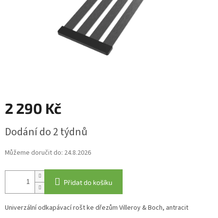
2 290 Kč
Měrná
Dodání do 2 týdnů
cena:
Můžeme doručit do:
24.8.2026
Přidat do košíku
Univerzální odkapávací rošt ke dřezům Villeroy & Boch, antracit