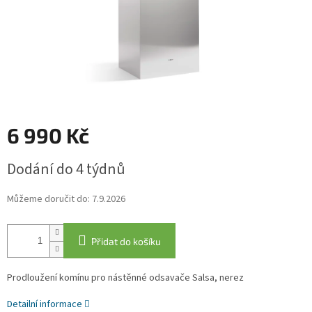
6 990 Kč
Měrná
Dodání do 4 týdnů
cena:
Můžeme doručit do:
7.9.2026
Přidat do košíku
Prodloužení komínu pro nástěnné odsavače Salsa, nerez
Detailní informace