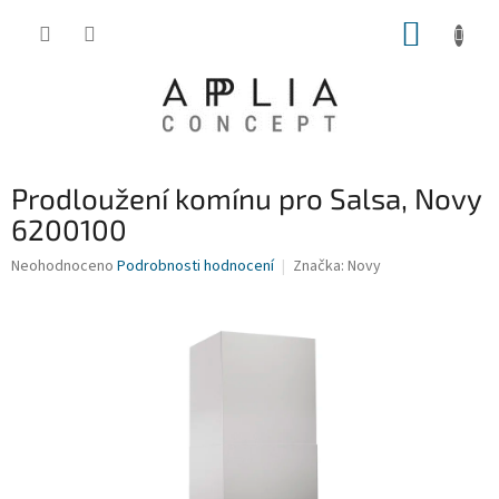
Přejít
NÁKUP
na
obsah
KOŠÍK
Prodloužení komínu pro Salsa, Novy
6200100
Průměrné
Neohodnoceno
Podrobnosti hodnocení
Značka:
Novy
hodnocení
produktu
je
0,0
z
5
hvězdiček.