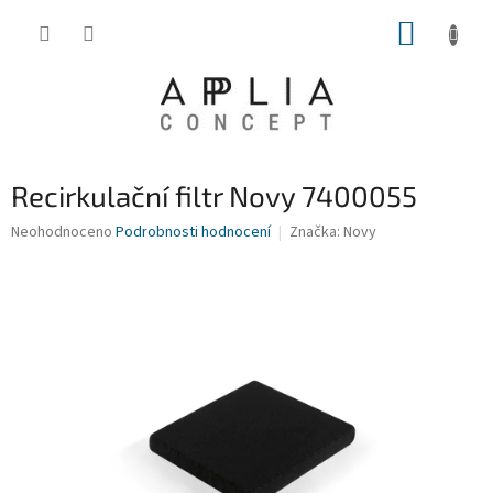
Přejít
NÁKUP
na
obsah
KOŠÍK
Recirkulační filtr Novy 7400055
Průměrné
Neohodnoceno
Podrobnosti hodnocení
Značka:
Novy
hodnocení
produktu
je
0,0
z
5
hvězdiček.