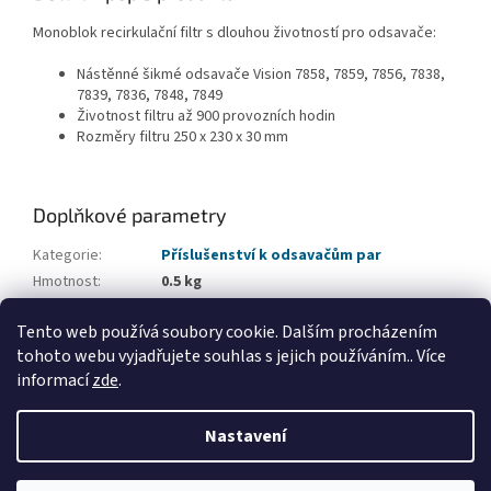
Monoblok recirkulační filtr s dlouhou životností pro odsavače:
Nástěnné šikmé odsavače Vision 7858, 7859, 7856, 7838,
7839, 7836, 7848, 7849
Životnost filtru až 900 provozních hodin
Rozměry filtru 250 x 230 x 30 mm
Doplňkové parametry
Kategorie
:
Příslušenství k odsavačům par
Hmotnost
:
0.5 kg
EAN
:
5414425118922
Tento web používá soubory cookie. Dalším procházením
Typ příslušenství
:
Recirkulační filtry
tohoto webu vyjadřujete souhlas s jejich používáním.. Více
informací
zde
.
Z
á
Nastavení
Vytvořil Shoptet
p
a