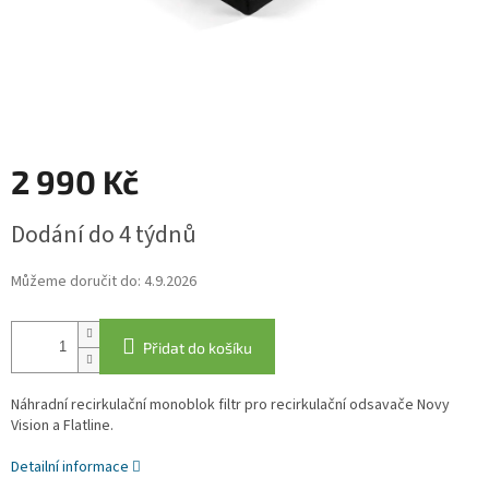
2 990 Kč
Měrná
Dodání do 4 týdnů
cena:
Můžeme doručit do:
4.9.2026
Přidat do košíku
Náhradní recirkulační monoblok filtr pro recirkulační odsavače Novy
Vision a Flatline.
Detailní informace