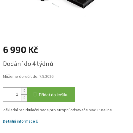
6 990 Kč
Měrná
Dodání do 4 týdnů
cena:
Můžeme doručit do:
7.9.2026
Přidat do košíku
Základní recirkulační sada pro stropní odsavače Maxi Pureline.
Detailní informace