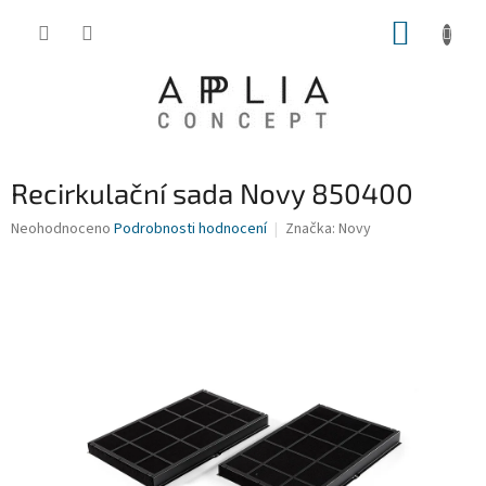
Přejít
NÁKUP
na
obsah
KOŠÍK
Recirkulační sada Novy 850400
Průměrné
Neohodnoceno
Podrobnosti hodnocení
Značka:
Novy
hodnocení
produktu
je
0,0
z
5
hvězdiček.