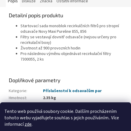
Popis
Diskuze
Značka
Ostatní informace
Detailní popis produktu
Startovací sada monoblok recirkulčních filtrů pro stropní
odsavače Novy Maxi Pureline 855, 856
Filtry se vestavují dovnitř odsavače (nejsou určeny pro
recirkulační boxy)
Životnost až 900 provozních hodin
Pro následnou výměnu objednávat recirkulační filtry
7300055, 2 ks
Doplňkové parametry
Kategorie
:
Příslušenství k odsavačům par
Hmotnost
:
2.35 kg
EAN
:
5414425101979
Tento web používá soubory cookie. Dalším procházením
Typ příslušenství
:
Recirkulační filtry
tohoto webu vyjadřujete souhlas s jejich používáním.. Více
informací
zde
.
Z