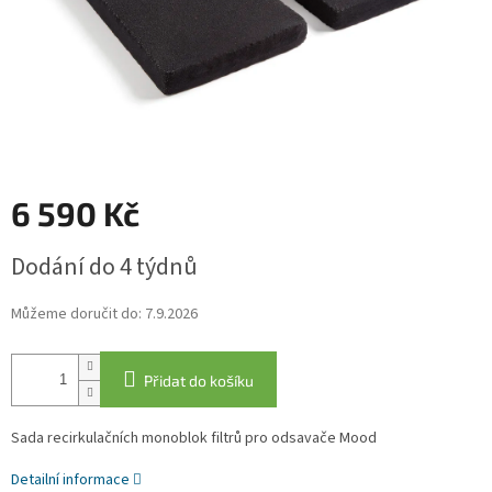
6 590 Kč
Měrná
Dodání do 4 týdnů
cena:
Můžeme doručit do:
7.9.2026
Přidat do košíku
Sada recirkulačních monoblok filtrů pro odsavače Mood
Detailní informace