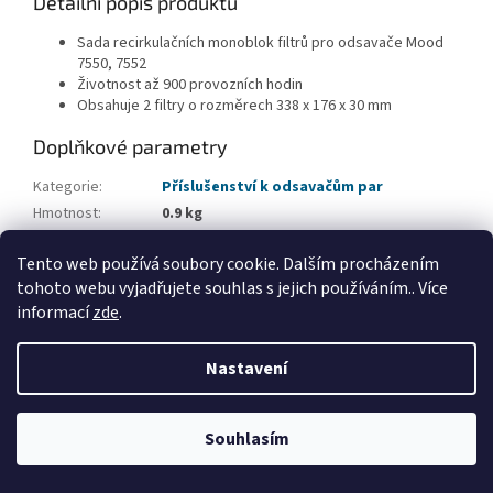
Detailní popis produktu
Sada recirkulačních monoblok filtrů pro odsavače Mood
7550, 7552
Životnost až 900 provozních hodin
Obsahuje 2 filtry o rozměrech 338 x 176 x 30 mm
Doplňkové parametry
Kategorie
:
Příslušenství k odsavačům par
Hmotnost
:
0.9 kg
EAN
:
5414425910670
Tento web používá soubory cookie. Dalším procházením
Typ příslušenství
:
Recirkulační filtry
tohoto webu vyjadřujete souhlas s jejich používáním.. Více
informací
zde
.
Z
á
Nastavení
Vytvořil Shoptet
p
a
t
Souhlasím
Copyright 2026
Applia Concept
. Všechna práva vyhrazena.
í