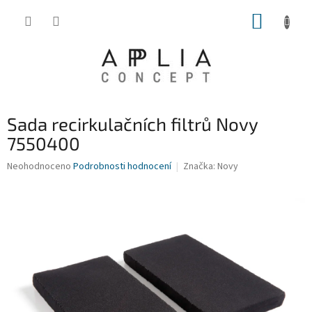
Přejít
NÁKUP
na
obsah
KOŠÍK
Sada recirkulačních filtrů Novy
7550400
Průměrné
Neohodnoceno
Podrobnosti hodnocení
Značka:
Novy
hodnocení
produktu
je
0,0
z
5
hvězdiček.