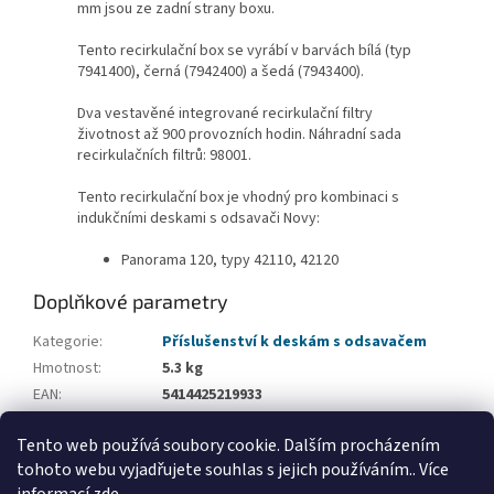
mm jsou ze zadní strany boxu.
Tento recirkulační box se vyrábí v barvách bílá (typ
7941400), černá (7942400) a šedá (7943400).
Dva vestavěné integrované recirkulační filtry
životnost až 900 provozních hodin. Náhradní sada
recirkulačních filtrů: 98001.
Tento recirkulační box je vhodný pro kombinaci s
indukčními deskami s odsavači Novy:
Panorama 120, typy 42110, 42120
Doplňkové parametry
Kategorie
:
Příslušenství k deskám s odsavačem
Hmotnost
:
5.3 kg
EAN
:
5414425219933
Typ příslušenství
:
Recirkulační boxy
Tento web používá soubory cookie. Dalším procházením
Položka byla vyprodána…
tohoto webu vyjadřujete souhlas s jejich používáním.. Více