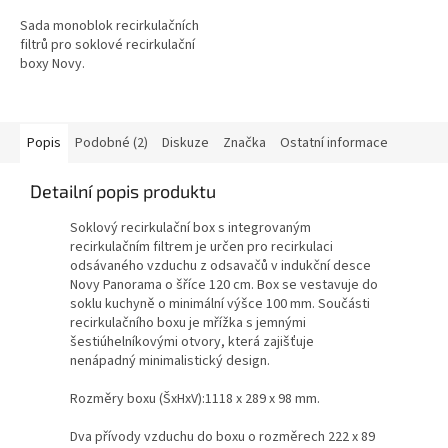
Sada monoblok recirkulačních
filtrů pro soklové recirkulační
boxy Novy.
Popis
Podobné (2)
Diskuze
Značka
Ostatní informace
Detailní popis produktu
Soklový recirkulační box s integrovaným
recirkulačním filtrem je určen pro recirkulaci
odsávaného vzduchu z odsavačů v indukční desce
Novy Panorama o šříce 120 cm. Box se vestavuje do
soklu kuchyně o minimální výšce 100 mm. Součásti
recirkulačního boxu je mřížka s jemnými
šestiúhelníkovými otvory, která zajišťuje
nenápadný minimalistický design.
Rozměry boxu (ŠxHxV):1118 x 289 x 98 mm.
Dva přívody vzduchu do boxu o rozměrech 222 x 89