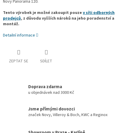
Novy Panorama 120.
Tento výrobek je možné zakoupit pouze
v síti odborných
prodejců
, z důvodu vyšších nároků na jeho poradenství a
montáž.
Detailní informace
ZEPTAT SE
SDÍLET
Doprava zdarma
u objednávek nad 3000 Kč
Jsme přímými dovozci
značek Novy, Villeroy & Boch, KWC a Reginox
Showroom v Praze - Karlíně