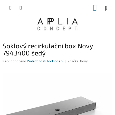
Přejít
NÁKUP
na
obsah
KOŠÍK
Soklový recirkulační box Novy
7943400 šedý
Průměrné
Neohodnoceno
Podrobnosti hodnocení
Značka:
Novy
hodnocení
produktu
je
0,0
z
5
hvězdiček.