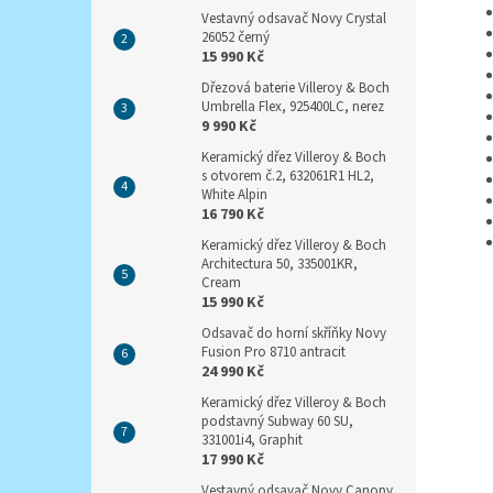
Vestavný odsavač Novy Crystal
26052 černý
15 990 Kč
Dřezová baterie Villeroy & Boch
Umbrella Flex, 925400LC, nerez
9 990 Kč
Keramický dřez Villeroy & Boch
s otvorem č.2, 632061R1 HL2,
White Alpin
16 790 Kč
Keramický dřez Villeroy & Boch
Architectura 50, 335001KR,
Cream
15 990 Kč
Odsavač do horní skříňky Novy
Fusion Pro 8710 antracit
24 990 Kč
Keramický dřez Villeroy & Boch
podstavný Subway 60 SU,
331001i4, Graphit
17 990 Kč
Vestavný odsavač Novy Canopy