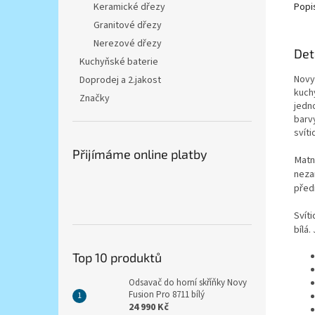
Popi
Keramické dřezy
Granitové dřezy
Nerezové dřezy
Det
Kuchyňské baterie
Novy 
Doprodej a 2.jakost
kuch
Značky
jedn
barv
svíti
Přijímáme online platby
Matn
nezan
před
Svít
bílá.
Top 10 produktů
Odsavač do horní skříňky Novy
Fusion Pro 8711 bílý
24 990 Kč