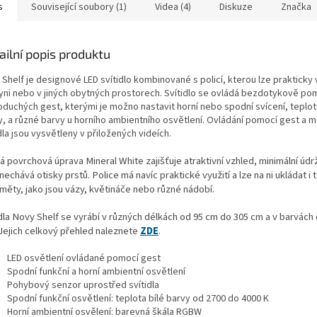
s
Související soubory (1)
Videa (4)
Diskuze
Značka
ailní popis produktu
Shelf je designové LED svítidlo kombinované s policí, kterou lze prakticky 
yni nebo v jiných obytných prostorech. Svítidlo se ovládá bezdotykově po
oduchých gest, kterými je možno nastavit horní nebo spodní svícení, teplot
y, a různé barvy u horního ambientního osvětlení. Ovládání pomocí gest a 
dla jsou vysvětleny v přiložených videích.
á povrchová úprava Mineral White zajišťuje atraktivní vzhled, minimální údr
echává otisky prstů. Police má navíc praktické využití a lze na ni ukládat i 
měty, jako jsou vázy, květináče nebo různé nádobí.
idla Novy Shelf se vyrábí v různých délkách od 95 cm do 305 cm a v barvách 
 Jejich celkový přehled naleznete
ZDE
.
LED osvětlení ovládané pomocí gest
Spodní funkční a horní ambientní osvětlení
Pohybový senzor uprostřed svítidla
Spodní funkční osvětlení: teplota bílé barvy od 2700 do 4000 K
Horní ambientní osvělení: barevná škála RGBW