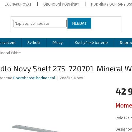
JAK NAKUPOVAT
OBCHODNÍ PODMÍNKY
PODMÍNKY OCHRANY OS
HLEDAT
dsavačem
Svítidla
Dřezy
Kuchyňské baterie
Doprod
Mineral White
idlo Novy Shelf 275, 720701, Mineral W
né
noceno
Podrobnosti hodnocení
Značka:
Novy
ní
42 
u
Měrná
Momen
cena:
ek.
Položka 
Designové