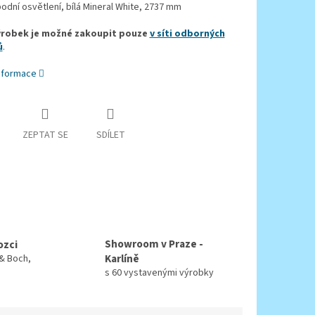
podní osvětlení, bílá Mineral White, 2737 mm
ýrobek je možné zakoupit pouze
v síti odborných
ů
.
informace
ZEPTAT SE
SDÍLET
Showroom v Praze -
ozci
Karlíně
 & Boch,
s 60 vystavenými výrobky