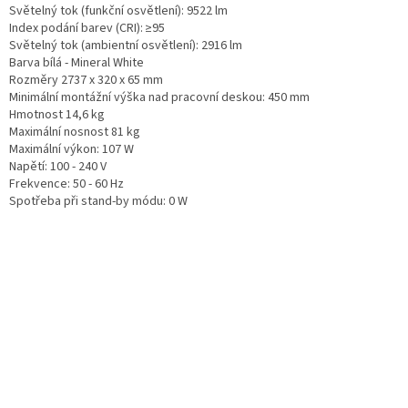
Světelný tok (funkční osvětlení): 9522 lm
Index podání barev (CRI): ≥95
Světelný tok (ambientní osvětlení): 2916 lm
Barva bílá - Mineral White
Rozměry 2737 x 320 x 65 mm
Minimální montážní výška nad pracovní deskou: 450 mm
Hmotnost 14,6 kg
Maximální nosnost 81 kg
Maximální výkon: 107 W
Napětí: 100 - 240 V
Frekvence: 50 - 60 Hz
Spotřeba při stand-by módu: 0 W