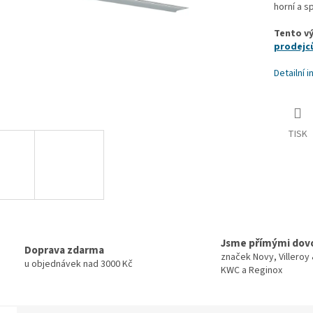
horní a s
Tento v
prodejc
Detailní 
TISK
Jsme přímými dov
Doprava zdarma
značek Novy, Villeroy
u objednávek nad 3000 Kč
KWC a Reginox