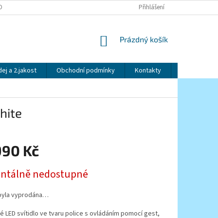
OBNÍCH ÚDAJŮ
Přihlášení
NÁKUPNÍ
Prázdný košík
KOŠÍK
ej a 2.jakost
Obchodní podmínky
Kontakty
Značky
hite
990 Kč
tálně nedostupné
byla vyprodána…
 LED svítidlo ve tvaru police s ovládáním pomocí gest,