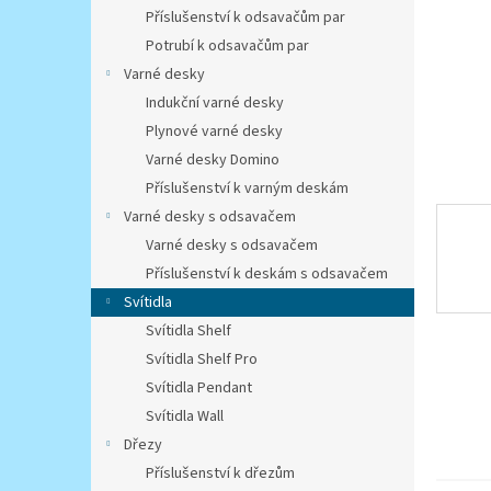
n
Příslušenství k odsavačům par
e
Potrubí k odsavačům par
l
Varné desky
Indukční varné desky
Plynové varné desky
Varné desky Domino
Příslušenství k varným deskám
Varné desky s odsavačem
Varné desky s odsavačem
Příslušenství k deskám s odsavačem
Svítidla
Svítidla Shelf
Svítidla Shelf Pro
Svítidla Pendant
Svítidla Wall
Dřezy
Příslušenství k dřezům