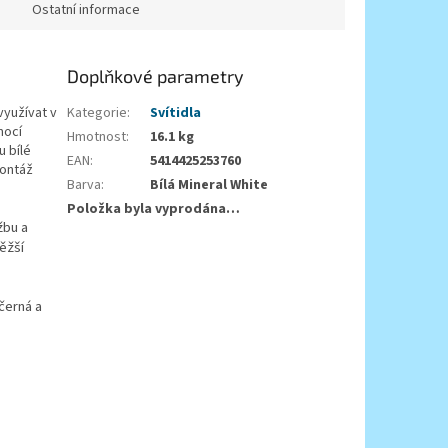
Ostatní informace
Doplňkové parametry
využívat v
Kategorie
:
Svítidla
mocí
Hmotnost
:
16.1 kg
u bílé
EAN
:
5414425253760
montáž
Barva
:
Bílá Mineral White
Položka byla vyprodána…
žbu a
těžší
černá a