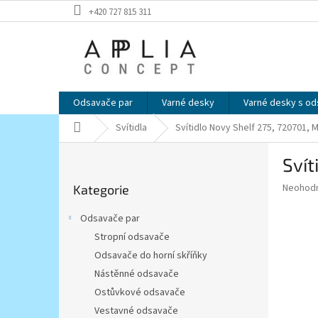
Přejít
+420 727 815 311
na
obsah
Odsavače par
Varné desky
Varné desky s o
Domů
Svítidla
Svítidlo Novy Shelf 275, 720701, 
P
Svít
o
Přeskočit
s
Průměr
Neohod
Kategorie
kategorie
t
hodnoce
r
produkt
Odsavače par
a
je
Stropní odsavače
0,0
n
z
Odsavače do horní skříňky
n
5
í
Nástěnné odsavače
hvězdič
p
Ostůvkové odsavače
a
Vestavné odsavače