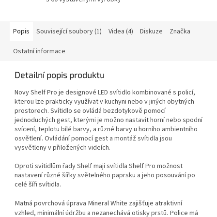
Popis
Související soubory (1)
Videa (4)
Diskuze
Značka
Ostatní informace
Detailní popis produktu
Novy Shelf Pro je designové LED svítidlo kombinované s policí,
kterou lze prakticky využívat v kuchyni nebo v jiných obytných
prostorech. Svítidlo se ovládá bezdotykově pomocí
jednoduchých gest, kterými je možno nastavit horní nebo spodní
svícení, teplotu bílé barvy, a různé barvy u horního ambientního
osvětlení. Ovládání pomocí gest a montáž svítidla jsou
vysvětleny v přiložených videích.
Oproti svítidlům řady Shelf mají svítidla Shelf Pro možnost
nastavení různé šířky světelného paprsku a jeho posouvání po
celé šíři svítidla.
Matná povrchová úprava Mineral White zajišťuje atraktivní
vzhled, minimální údržbu a nezanechává otisky prstů. Police má