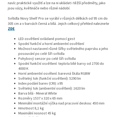
navíc praktické využití a lze na ni ukládat i těžší předměty, jako
jsou vázy, květináče nebo různé nádobí.
Svítidla Novy Shelf Pro se vyrábí v různých délkách od 95 cm do
305 cm a v barvách černá a bílá. Jejich celkový přehled naleznete
ZDE
.
LED osvětlení ovládané pomocí gest
Spodní funkční a horní ambientní osvětlení
Možnost nastavení různé šířky světelného paprsku a jeho
posouvání po celé šíři svítidla
Pohybový senzor po celé šíři svítidla
Spodní funkční osvětlení: teplota bílé barvy od 2700 do
4000 K
Horní ambientní osvělení: barevná škála RGBW
Světelný tok (funkční osvětlení): 5290 lm
Index podání barev (CRI): ≥95
Světelný tok (ambientní osvětlení): 1620 lm
Barva bílá - Mineral White
Rozměry 1537 x 320 x 65 mm
Minimální montážní výška nad pracovní deskou: 450 mm
Hmotnost 8,1 kg
Maximální nosnost 45 kg