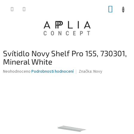
Přejít
NÁKUP
na
obsah
KOŠÍK
Svítidlo Novy Shelf Pro 155, 730301,
Mineral White
Průměrné
Neohodnoceno
Podrobnosti hodnocení
Značka:
Novy
hodnocení
produktu
je
0,0
z
5
hvězdiček.