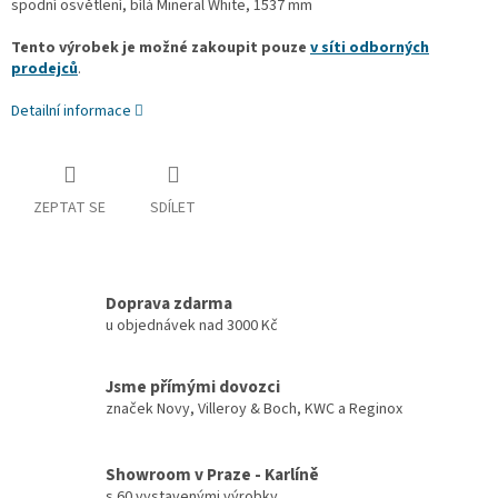
spodní osvětlení, bílá Mineral White, 1537 mm
Tento výrobek je možné zakoupit pouze
v síti odborných
prodejců
.
Detailní informace
ZEPTAT SE
SDÍLET
Doprava zdarma
u objednávek nad 3000 Kč
Jsme přímými dovozci
značek Novy, Villeroy & Boch, KWC a Reginox
Showroom v Praze - Karlíně
s 60 vystavenými výrobky