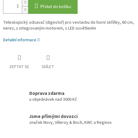
Přidat do košíku
Teleskopický odsavač (digestoř) pro vestavbu do horní skříňky, 60 cm,
nerez, s integrovaným motorem, s LED osvětlením
Detailní informace
ZEPTAT SE
SDÍLET
Doprava zdarma
u objednávek nad 3000 Kč
Jsme přímými dovozci
značek Novy, Villeroy & Boch, KWC a Reginox