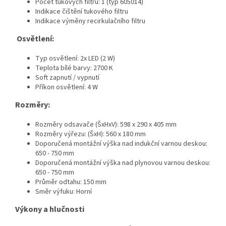
Počet tukových filtrů: 1 (typ 605014)
Indikace čištění tukového filtru
Indikace výměny recirkulačního filtru
Osvětlení:
Typ osvětlení: 2x LED (2 W)
Teplota bílé barvy: 2700 K
Soft zapnutí / vypnutí
Příkon osvětlení: 4 W
Rozměry:
Rozměry odsavače (ŠxHxV): 598 x 290 x 405 mm
Rozměry výřezu: (ŠxH): 560 x 180 mm
Doporučená montážní výška nad indukční varnou deskou:
650 - 750 mm
Doporučená montážní výška nad plynovou varnou deskou:
650 - 750 mm
Průměr odtahu: 150 mm
Směr výfuku: Horní
Výkony a hlučnosti