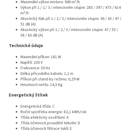
Maximální výkon motoru: 940 m³/h
Výkon při 1./ 2./ 3./ intenzivním stupni: 285 / 397 / 473 / 614
m³/h
Akustický tlak při 1./ 2./ 3./ intenzivním stupni: 36 / 43 / 47 /
51 dB (A)
Akustický výkon při 1./ 2./ 3./ intenzivním stupni: 47 / 55 /
58 / 63 dB (A)
Technické údaje
Maximální příkon: 181 W
Napětí: 230 V
Frekvence: 50 Hz
Délka přívodního kabelu: 1,1 m
Příkon při stand-by režimu: 0,29 W
Hmotnost netto: 14,5 kg
Energetický štítek
Energetická třída: C
Roční spotřeba energie: 82,1 kWh/rok
Třída efektivity osvětlení: A
Třída účinnosti proudění tekutin: D
Třída účinnosti filtrace tuků: E