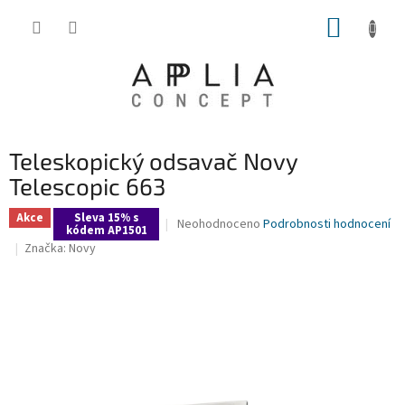
Přejít
NÁKUP
na
obsah
KOŠÍK
Teleskopický odsavač Novy
Telescopic 663
Akce
Sleva 15% s
Průměrné
Neohodnoceno
Podrobnosti hodnocení
kódem AP1501
hodnocení
Značka:
Novy
produktu
je
0,0
z
5
hvězdiček.