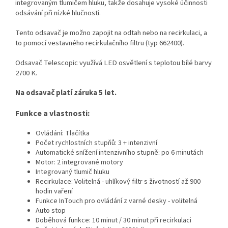
integrovaným tlumičem hluku, takže dosahuje vysoké účinnosti
odsávání při nízké hlučnosti.
Tento odsavač je možno zapojit na odtah nebo na recirkulaci, a
to pomocí vestavného recirkulačního filtru (typ 662400).
Odsavač Telescopic využívá LED osvětlení s teplotou bílé barvy
2700 K.
Na odsavač platí záruka 5 let.
Funkce a vlastnosti:
Ovládání: Tlačítka
Počet rychlostních stupňů: 3 + intenzivní
Automatické snížení intenzivního stupně: po 6 minutách
Motor: 2 integrované motory
Integrovaný tlumič hluku
Recirkulace: Volitelná - uhlíkový filtr s životností až 900
hodin vaření
Funkce InTouch pro ovládání z varné desky - volitelná
Auto stop
Doběhová funkce: 10 minut / 30 minut při recirkulaci