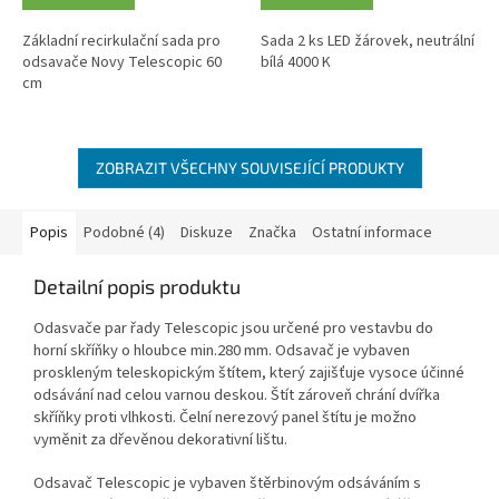
Základní recirkulační sada pro
Sada 2 ks LED žárovek, neutrální
odsavače Novy Telescopic 60
bílá 4000 K
cm
ZOBRAZIT VŠECHNY SOUVISEJÍCÍ PRODUKTY
Popis
Podobné (4)
Diskuze
Značka
Ostatní informace
Detailní popis produktu
Odasvače par řady Telescopic jsou určené pro vestavbu do
horní skříňky o hloubce min.280 mm. Odsavač je vybaven
proskleným teleskopickým štítem, který zajišťuje vysoce účinné
odsávání nad celou varnou deskou. Štít zároveň chrání dvířka
skříňky proti vlhkosti. Čelní nerezový panel štítu je možno
vyměnit za dřevěnou dekorativní lištu.
Odsavač Telescopic je vybaven štěrbinovým odsáváním s