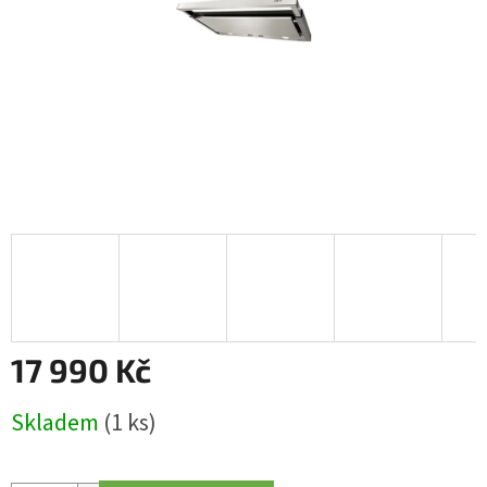
17 990 Kč
Měrná
Skladem
(1 ks)
cena: