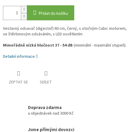
Přidat do košíku
Vestavný odsavač (digestoř) 60 cm, černý, s otočným Cubic motorem,
se štěrbinovým odsáváním, s LED osvětlením
Mimořádně nízká hlučnost 37 - 54 dB
(minimální - maximální stupeň).
Detailní informace
ZEPTAT SE
SDÍLET
Doprava zdarma
u objednávek nad 3000 Kč
Jsme přímými dovozci