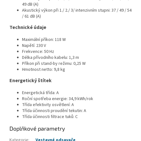
49 dB (A)
Akustický výkon při 1./ 2./ 3/ intenzivním stupni: 37 / 49 / 54
/ 61 dB (A)
Technické údaje
Maximální příkon: 118 W
Napětí: 230 V
Frekvence: 50 Hz
Délka přívodního kabelu: 1,3 m
Příkon při stand-by režimu: 0,25 W
Hmotnost netto: 9,8 kg
Energetický štítek
Energetická třída: A
Roční spotřeba energie: 34,9 kWh/rok
Třída efektivity osvětlení: A
Třída účinnosti proudění tekutin: A
Třída účinnosti filtrace tuků: C
Doplňkové parametry
Kategorie
:
Vestavné odsavače