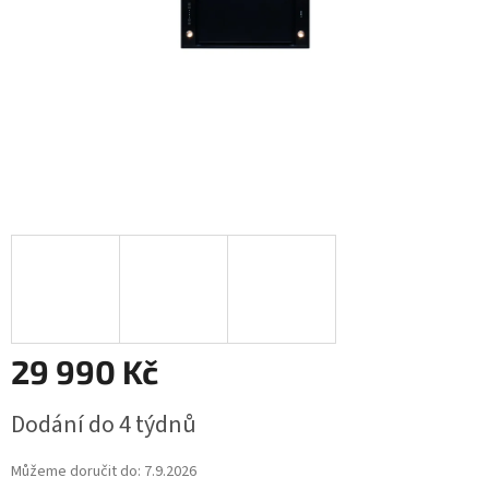
29 990 Kč
Měrná
Dodání do 4 týdnů
cena:
Můžeme doručit do:
7.9.2026