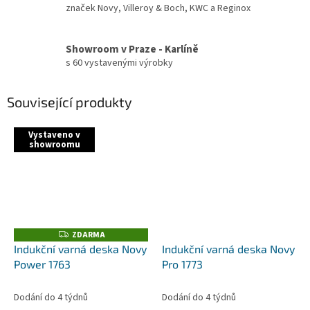
značek Novy, Villeroy & Boch, KWC a Reginox
Showroom v Praze - Karlíně
s 60 vystavenými výrobky
Související produkty
Vystaveno v
showroomu
ZDARMA
Z
D
Indukční varná deska Novy
Indukční varná deska Novy
A
Power 1763
Pro 1773
R
M
A
Dodání do 4 týdnů
Dodání do 4 týdnů