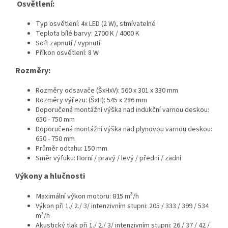
Osvětlení:
Typ osvětlení: 4x LED (2 W), stmívatelné
Teplota bílé barvy: 2700 K / 4000 K
Soft zapnutí / vypnutí
Příkon osvětlení: 8 W
Rozměry:
Rozměry odsavače (ŠxHxV): 560 x 301 x 330 mm
Rozměry výřezu: (ŠxH): 545 x 286 mm
Doporučená montážní výška nad indukční varnou deskou:
650 - 750 mm
Doporučená montážní výška nad plynovou varnou deskou:
650 - 750 mm
Průměr odtahu: 150 mm
Směr výfuku: Horní / pravý / levý / přední / zadní
Výkony a hlučnosti
Maximální výkon motoru: 815 m³/h
Výkon při 1./ 2./ 3/ intenzivním stupni: 205 / 333 / 399 / 534
m³/h
Akustický tlak při 1./ 2./ 3/ intenzivním stupni: 26 / 37 / 42 /