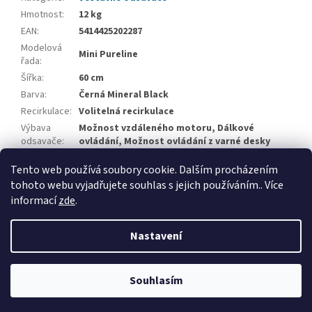
Hmotnost
:
12 kg
EAN
:
5414425202287
Modelová
Mini Pureline
řada
:
Šířka
:
60 cm
Barva
:
Černá Mineral Black
Recirkulace
:
Volitelná recirkulace
Výbava
Možnost vzdáleného motoru, Dálkové
odsavače
:
ovládání, Možnost ovládání z varné desky
Montáž do
Do výřezu ve dnu skříňky
Tento web používá soubory cookie. Dalším procházením
skříňky
:
tohoto webu vyjadřujete souhlas s jejich používáním.. Více
informací
zde
.
Z
á
Nastavení
Vytvořil Shoptet
p
a
t
Souhlasím
Copyright 2026
Applia Concept
. Všechna práva vyhrazena.
í