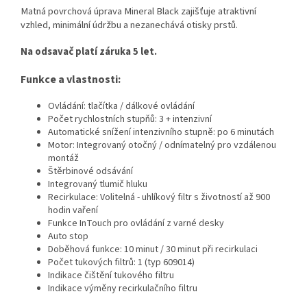
Matná povrchová úprava Mineral Black zajišťuje atraktivní
vzhled, minimální údržbu a nezanechává otisky prstů.
Na odsavač platí záruka 5 let.
Funkce a vlastnosti:
Ovládání: tlačítka / dálkové ovládání
Počet rychlostních stupňů: 3 + intenzivní
Automatické snížení intenzivního stupně: po 6 minutách
Motor: Integrovaný otočný / odnímatelný pro vzdálenou
montáž
Štěrbinové odsávání
Integrovaný tlumič hluku
Recirkulace: Volitelná - uhlíkový filtr s životností až 900
hodin vaření
Funkce InTouch pro ovládání z varné desky
Auto stop
Doběhová funkce: 10 minut / 30 minut při recirkulaci
Počet tukových filtrů: 1 (typ 609014)
Indikace čištění tukového filtru
Indikace výměny recirkulačního filtru