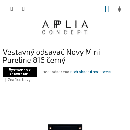
Přejít
NÁKUP
na
obsah
KOŠÍK
Vestavný odsavač Novy Mini
Pureline 816 černý
Vystaveno v
Průměrné
Neohodnoceno
Podrobnosti hodnocení
showroomu
hodnocení
Značka:
Novy
produktu
je
0,0
z
5
hvězdiček.