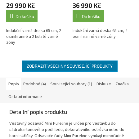
29 990 Kč
36 990 Kč
Do košíku
Do košíku
Indukční varná deska 65 cm, 2
Indukční varná deska 65 cm, 4
osmihranné a 2 kulaté varné
osmihranné varné zóny
zóny
ZOBRAZIT VŠECHNY SOUVISEJÍCÍ PRODUKTY
Popis
Podobné (4)
Související soubory (1)
Diskuze
Značka
Ostatní informace
Detailní popis produktu
Vestavný odsavač Mini Pureline je určen pro vestavbu do
sádrokartonového podhledu, dekorativního ostrůvku nebo do
horní skříňky. Odsavače řady Mini Pureline vynikají mimořádně