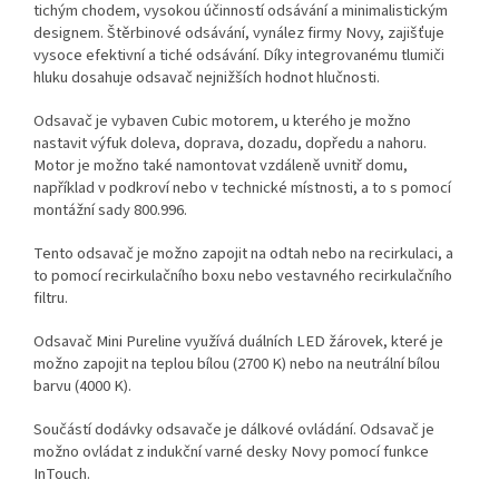
tichým chodem, vysokou účinností odsávání a minimalistickým
designem. Štěrbinové odsávání, vynález firmy Novy, zajišťuje
vysoce efektivní a tiché odsávání. Díky integrovanému tlumiči
hluku dosahuje odsavač nejnižších hodnot hlučnosti.
Odsavač je vybaven Cubic motorem, u kterého je možno
nastavit výfuk doleva, doprava, dozadu, dopředu a nahoru.
Motor je možno také namontovat vzdáleně uvnitř domu,
například v podkroví nebo v technické místnosti, a to s pomocí
montážní sady 800.996.
Tento odsavač je možno zapojit na odtah nebo na recirkulaci, a
to pomocí recirkulačního boxu nebo vestavného recirkulačního
filtru.
Odsavač Mini Pureline využívá duálních LED žárovek, které je
možno zapojit na teplou bílou (2700 K) nebo na neutrální bílou
barvu (4000 K).
Součástí dodávky odsavače je dálkové ovládání. Odsavač je
možno ovládat z indukční varné desky Novy pomocí funkce
InTouch.