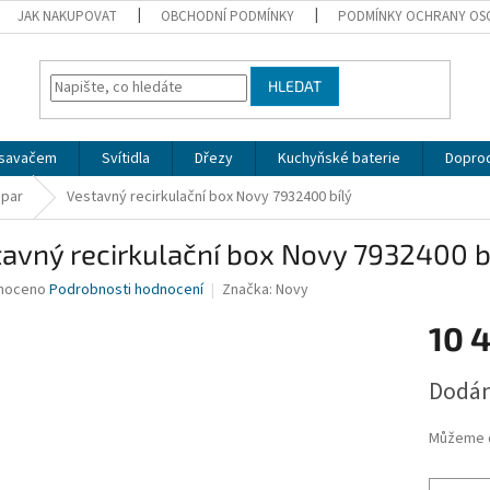
JAK NAKUPOVAT
OBCHODNÍ PODMÍNKY
PODMÍNKY OCHRANY OS
HLEDAT
dsavačem
Svítidla
Dřezy
Kuchyňské baterie
Doprod
 par
Vestavný recirkulační box Novy 7932400 bílý
avný recirkulační box Novy 7932400 b
né
noceno
Podrobnosti hodnocení
Značka:
Novy
ní
10 
u
Měrná
Dodán
cena:
ek.
Můžeme d