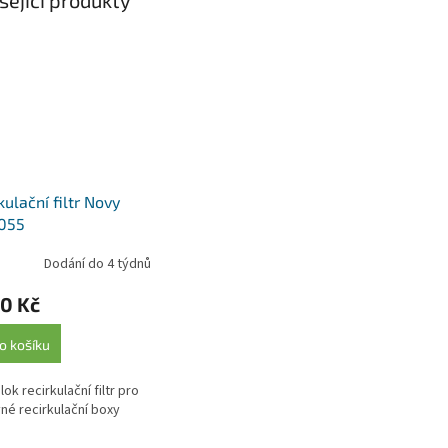
kulační filtr Novy
055
Dodání do 4 týdnů
0 Kč
o košíku
ok recirkulační filtr pro
né recirkulační boxy