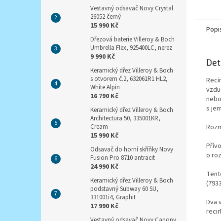
Vestavný odsavač Novy Crystal
26052 černý
15 990 Kč
Popi
Dřezová baterie Villeroy & Boch
Umbrella Flex, 925400LC, nerez
9 990 Kč
Det
Keramický dřez Villeroy & Boch
s otvorem č.2, 632061R1 HL2,
Reci
White Alpin
vzdu
16 790 Kč
nebo
s je
Keramický dřez Villeroy & Boch
Architectura 50, 335001KR,
Rozm
Cream
15 990 Kč
Přív
Odsavač do horní skříňky Novy
o ro
Fusion Pro 8710 antracit
24 990 Kč
Tento
Keramický dřez Villeroy & Boch
(7933
podstavný Subway 60 SU,
331001i4, Graphit
Dva v
17 990 Kč
recir
Vestavný odsavač Novy Canopy