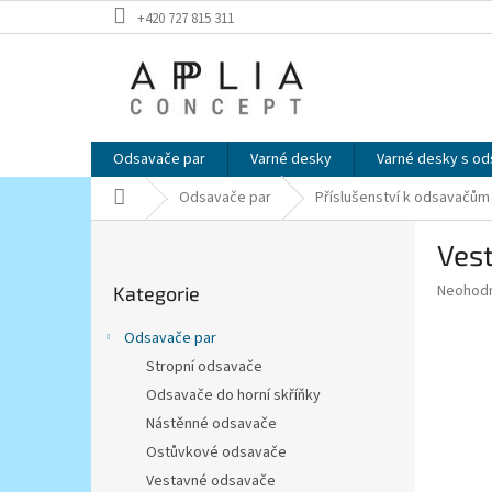
Přejít
+420 727 815 311
na
obsah
Odsavače par
Varné desky
Varné desky s o
Domů
Odsavače par
Příslušenství k odsavačům
P
Vest
o
Přeskočit
s
Průměr
Neohod
Kategorie
kategorie
t
hodnoce
r
produkt
Odsavače par
a
je
Stropní odsavače
0,0
n
z
Odsavače do horní skříňky
n
5
í
Nástěnné odsavače
hvězdič
p
Ostůvkové odsavače
a
Vestavné odsavače