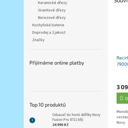
Keramické dřezy
Granitové dřezy
Nerezové dřezy
Kuchyňské baterie
Doprodej a 2.jakost
Značky
Recir
Přijímáme online platby
7900
3 09
D
Top 10 produktů
Monobl
Odsavač do horní skříňky Novy
vestav
Fusion Pro 8711 bílý
Novy.
24 990 Kč