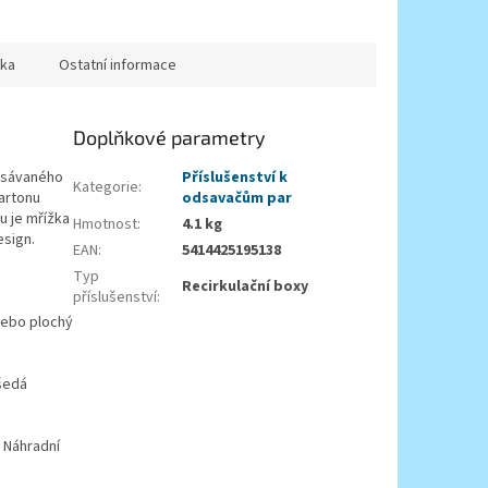
ka
Ostatní informace
Doplňkové parametry
odsávaného
Příslušenství k
Kategorie
:
artonu
odsavačům par
u je mřížka
Hmotnost
:
4.1 kg
esign.
EAN
:
5414425195138
Typ
Recirkulační boxy
příslušenství
:
nebo plochý
 šedá
. Náhradní