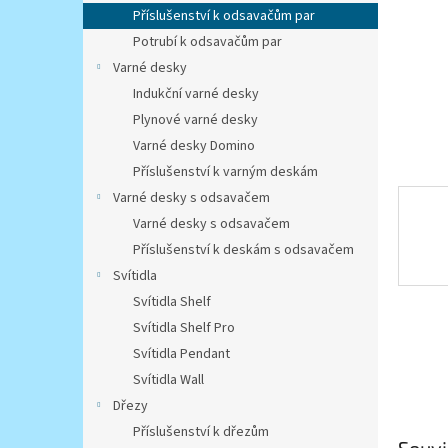
n
Příslušenství k odsavačům par
e
Potrubí k odsavačům par
l
Varné desky
Indukční varné desky
Plynové varné desky
Varné desky Domino
Příslušenství k varným deskám
Varné desky s odsavačem
Varné desky s odsavačem
Příslušenství k deskám s odsavačem
Svítidla
Svítidla Shelf
Svítidla Shelf Pro
Svítidla Pendant
Svítidla Wall
Dřezy
Příslušenství k dřezům
Souvi