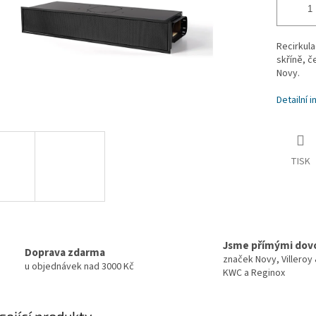
Recirkul
skříně, č
Novy.
Detailní 
TISK
Jsme přímými dov
Doprava zdarma
značek Novy, Villeroy
u objednávek nad 3000 Kč
KWC a Reginox
sející produkty