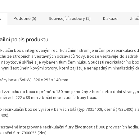
s
Podobné (5)
Související soubory (1)
Diskuze
Znač
ailní popis produktu
rkulační box s integrovaným recirkulačním filtrem je určen pro recirkulaci 
chu ze stropních a vestavných odsavačů Novy. Box se vestavuje do sádrok
 nábytkové skříně a je vybaven tlumičem hluku. Součásti recirkulačního box
mnými šestiúhelníkovými otvory, která zajišťuje nenápadný minimalistický d
ěry boxu (ŠxHxV): 820 x 292 x 140 mm.
od vzduchu do boxu o průměru 150 mm je možný z horní nebo dolní strany, 
změrech 222 x 89 mm z boční nebo zadní strany boxu.
 recirkulační box se vyrábí v barvách bílá (typ 7931400), černá (7932400) a
400).
estavěné integrované recirkulační filtry životnost až 900 provozních hodin
kulační filtr: 7900055 (2ks).