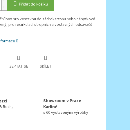
Přidat do košíku
ační box pro vestavbu do sádrokartonu nebo nábytkové
erný, pro recirkulací stropních a vestavných odsavačů
informace
ZEPTAT SE
SDÍLET
Showroom v Praze -
ozci
Karlíně
 & Boch,
s 60 vystavenými výrobky