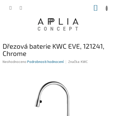
Přejít
NÁKUP
na
obsah
KOŠÍK
Dřezová baterie KWC EVE, 121241,
Chrome
Průměrné
Neohodnoceno
Podrobnosti hodnocení
Značka:
KWC
hodnocení
produktu
je
0,0
z
5
hvězdiček.