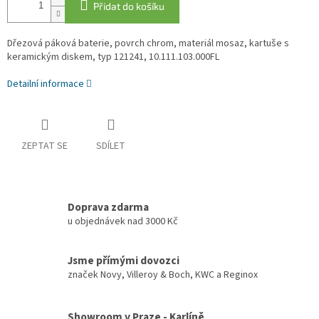
Přidat do košíku
Dřezová páková baterie, povrch chrom, materiál mosaz, kartuše s
keramickým diskem, typ 121241,
10.111.103.000FL
Detailní informace
ZEPTAT SE
SDÍLET
Doprava zdarma
u objednávek nad 3000 Kč
Jsme přímými dovozci
značek Novy, Villeroy & Boch, KWC a Reginox
Showroom v Praze - Karlíně