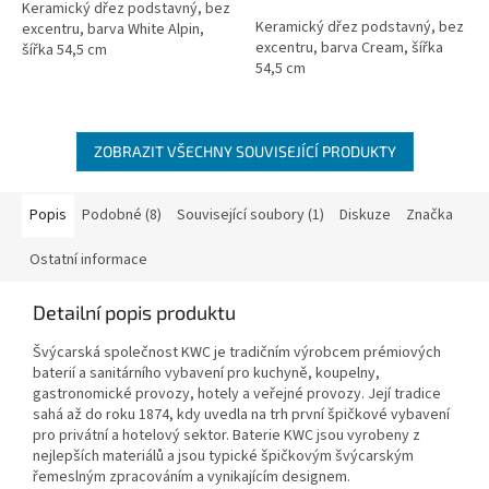
5
Keramický dřez podstavný, bez
Keramický dřez podstavný, bez
hvězdiček.
excentru, barva White Alpin,
excentru, barva Cream, šířka
šířka 54,5 cm
54,5 cm
ZOBRAZIT VŠECHNY SOUVISEJÍCÍ PRODUKTY
Popis
Podobné (8)
Související soubory (1)
Diskuze
Značka
Ostatní informace
Detailní popis produktu
Švýcarská společnost KWC je tradičním výrobcem prémiových
baterií a sanitárního vybavení pro kuchyně, koupelny,
gastronomické provozy, hotely a veřejné provozy. Její tradice
sahá až do roku 1874, kdy uvedla na trh první špičkové vybavení
pro privátní a hotelový sektor. Baterie KWC jsou vyrobeny z
nejlepších materiálů a jsou typické špičkovým švýcarským
řemeslným zpracováním a vynikajícím designem.