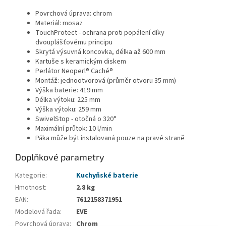
Povrchová úprava: chrom
Materiál: mosaz
TouchProtect - ochrana proti popálení díky
dvouplášťovému principu
Skrytá výsuvná koncovka, délka až 600 mm
Kartuše s keramickým diskem
Perlátor Neoperl® Caché®
Montáž: jednootvorová (průměr otvoru 35 mm)
Výška baterie: 419 mm
Délka výtoku: 225 mm
Výška výtoku: 259 mm
SwivelStop - otočná o 320°
Maximální průtok: 10 l/min
Páka může být instalovaná pouze na pravé straně
Doplňkové parametry
Kategorie
:
Kuchyňské baterie
Hmotnost
:
2.8 kg
EAN
:
7612158371951
Modelová řada
:
EVE
Povrchová úprava
:
Chrom