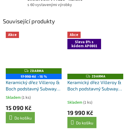
s 60 vystavenými výrobky
Související produkty
Akce
Akce
Sleva 8% s
kódem AP0801
ZDARMA
Z
D
ZDARMA
Z
17 990 Kč
–16 %
A
D
Keramický dřez Villeroy &
Keramický dřez Villeroy &
R
A
M
Boch podstavný Subway
Boch podstavný Subway
R
A
M
60 SU, 331001R1, White
60 SU, 331001KR, Cream
A
Skladem
(1 ks)
Průměrné
Alpin
Skladem
(1 ks)
hodnocení
15 090 Kč
produktu
19 990 Kč
je
Do košíku
4,8
Do košíku
z