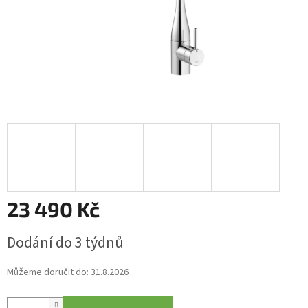
23 490 Kč
Měrná
Dodání do 3 týdnů
cena:
Můžeme doručit do:
31.8.2026