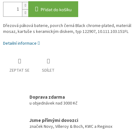
Přidat do košíku
Dřezová páková baterie, povrch černá Black chrome-plated, materiál
mosaz, kartuše s keramickým diskem, typ 122907,
10.111.103.151FL
Detailní informace
ZEPTAT SE
SDÍLET
Doprava zdarma
u objednávek nad 3000 Kč
Jsme přímými dovozci
značek Novy, Villeroy & Boch, KWC a Reginox