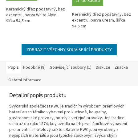
Do košíku
z
5
Keramický dřez podstavný, bez
Keramický dřez podstavný, bez
hvězdiček.
excentru, barva White Alpin,
excentru, barva Cream, šířka
šířka 54,5 cm
54,5 cm
ZOBRAZIT VŠECHNY SOUVISEJÍCÍ PRODUKTY
Popis
Podobné (8)
Související soubory (1)
Diskuze
Značka
Ostatní informace
Detailní popis produktu
Švýcarská společnost KWC je tradičním výrobcem prémiových
baterií a sanitárního vybavení pro kuchyně, koupelny,
gastronomické provozy, hotely a veřejné provozy. Její tradice
sahá až do roku 1874, kdy uvedla na trh první špičkové vybavení
pro privátní a hotelový sektor. Baterie KWC jsou vyrobeny z
nejlepších materiálů a jsou typické špičkovým švýcarským