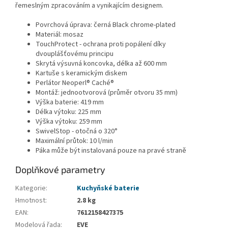
řemeslným zpracováním a vynikajícím designem.
Povrchová úprava: černá Black chrome-plated
Materiál: mosaz
TouchProtect - ochrana proti popálení díky
dvouplášťovému principu
Skrytá výsuvná koncovka, délka až 600 mm
Kartuše s keramickým diskem
Perlátor Neoperl® Caché®
Montáž: jednootvorová (průměr otvoru 35 mm)
Výška baterie: 419 mm
Délka výtoku: 225 mm
Výška výtoku: 259 mm
SwivelStop - otočná o 320°
Maximální průtok: 10 l/min
Páka může být instalovaná pouze na pravé straně
Doplňkové parametry
Kategorie
:
Kuchyňské baterie
Hmotnost
:
2.8 kg
EAN
:
7612158427375
Modelová řada
:
EVE