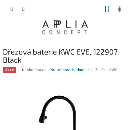
Přejít
NÁKUP
na
obsah
KOŠÍK
Dřezová baterie KWC EVE, 122907,
Black
Průměrné
Neohodnoceno
Podrobnosti hodnocení
Značka:
KWC
Akce
hodnocení
produktu
je
0,0
z
5
hvězdiček.