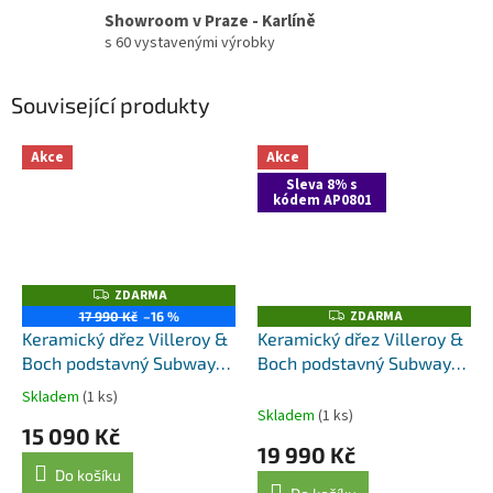
Showroom v Praze - Karlíně
s 60 vystavenými výrobky
Související produkty
Akce
Akce
Sleva 8% s
kódem AP0801
ZDARMA
Z
D
ZDARMA
Z
17 990 Kč
–16 %
A
D
Keramický dřez Villeroy &
Keramický dřez Villeroy &
R
A
M
Boch podstavný Subway
Boch podstavný Subway
R
A
M
60 SU, 331001R1, White
60 SU, 331001KR, Cream
A
Skladem
(1 ks)
Průměrné
Alpin
Skladem
(1 ks)
hodnocení
15 090 Kč
produktu
19 990 Kč
je
Do košíku
4,8