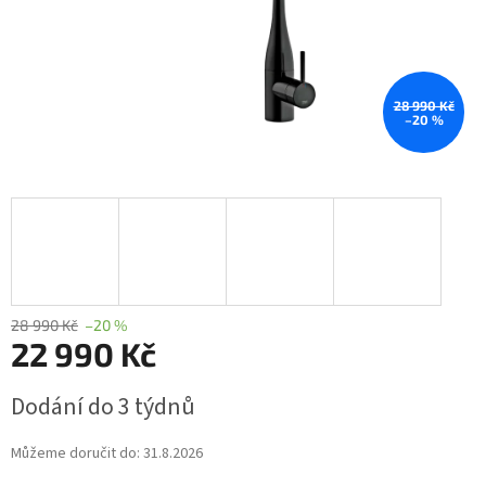
28 990 Kč
–20 %
28 990 Kč
–20 %
22 990 Kč
Měrná
Dodání do 3 týdnů
cena:
Můžeme doručit do:
31.8.2026