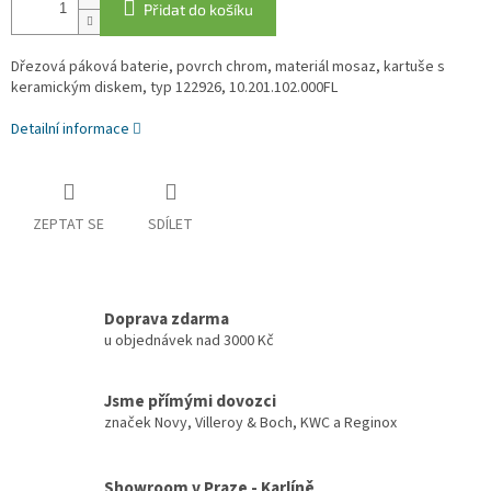
Přidat do košíku
Dřezová páková baterie, povrch chrom, materiál mosaz, kartuše s
keramickým diskem, typ 122926,
10.201.102.000FL
Detailní informace
ZEPTAT SE
SDÍLET
Doprava zdarma
u objednávek nad 3000 Kč
Jsme přímými dovozci
značek Novy, Villeroy & Boch, KWC a Reginox
Showroom v Praze - Karlíně