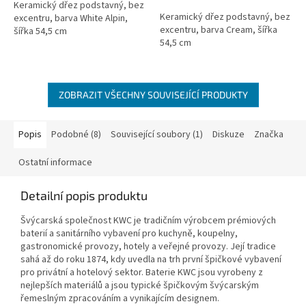
5
Keramický dřez podstavný, bez
Keramický dřez podstavný, bez
hvězdiček.
excentru, barva White Alpin,
excentru, barva Cream, šířka
šířka 54,5 cm
54,5 cm
ZOBRAZIT VŠECHNY SOUVISEJÍCÍ PRODUKTY
Popis
Podobné (8)
Související soubory (1)
Diskuze
Značka
Ostatní informace
Detailní popis produktu
Švýcarská společnost KWC je tradičním výrobcem prémiových
baterií a sanitárního vybavení pro kuchyně, koupelny,
gastronomické provozy, hotely a veřejné provozy. Její tradice
sahá až do roku 1874, kdy uvedla na trh první špičkové vybavení
pro privátní a hotelový sektor. Baterie KWC jsou vyrobeny z
nejlepších materiálů a jsou typické špičkovým švýcarským
řemeslným zpracováním a vynikajícím designem.