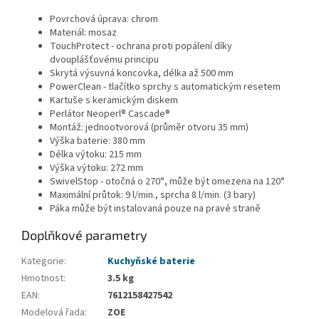
Povrchová úprava: chrom
Materiál: mosaz
TouchProtect - ochrana proti popálení díky
dvouplášťovému principu
Skrytá výsuvná koncovka, délka až 500 mm
PowerClean - tlačítko sprchy s automatickým resetem
Kartuše s keramickým diskem
Perlátor Neoperl® Cascade®
Montáž: jednootvorová (průměr otvoru 35 mm)
Výška baterie: 380 mm
Délka výtoku: 215 mm
Výška výtoku: 272 mm
SwivelStop - otočná o 270°, může být omezena na 120°
Maximální průtok: 9 l/min., sprcha 8 l/min. (3 bary)
Páka může být instalovaná pouze na pravé straně
Doplňkové parametry
Kategorie
:
Kuchyňské baterie
Hmotnost
:
3.5 kg
EAN
:
7612158427542
Modelová řada
:
ZOE