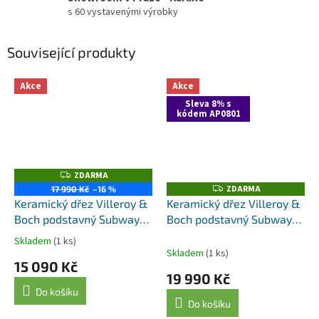
s 60 vystavenými výrobky
Související produkty
Akce
Akce
Sleva 8% s
kódem AP0801
ZDARMA
Z
D
ZDARMA
Z
17 990 Kč
–16 %
A
D
Keramický dřez Villeroy &
Keramický dřez Villeroy &
R
A
M
Boch podstavný Subway
Boch podstavný Subway
R
A
M
60 SU, 331001R1, White
60 SU, 331001KR, Cream
A
Skladem
(1 ks)
Průměrné
Alpin
Skladem
(1 ks)
hodnocení
15 090 Kč
produktu
19 990 Kč
je
Do košíku
4,8
Do košíku
z