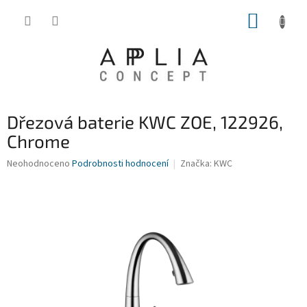
Přejít
NÁKUP
na
obsah
KOŠÍK
Dřezová baterie KWC ZOE, 122926,
Chrome
Průměrné
Neohodnoceno
Podrobnosti hodnocení
Značka:
KWC
hodnocení
produktu
je
0,0
z
5
hvězdiček.