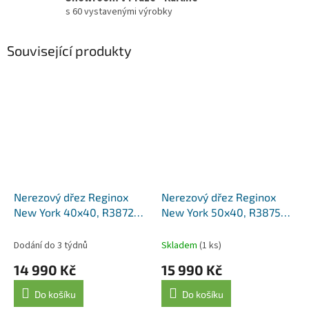
s 60 vystavenými výrobky
Související produkty
Nerezový dřez Reginox
Nerezový dřez Reginox
New York 40x40, R38727,
New York 50x40, R38758,
Copper / měď
Copper / měď
Dodání do 3 týdnů
Skladem
(1 ks)
14 990 Kč
15 990 Kč
Do košíku
Do košíku