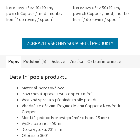
Nerezový dřez 40x40 cm,
Nerezový dřez 50x40 cm,
povrch Copper / měď, montáž
povrch Copper / měď, montáž
horní / do roviny / spodní
horní / do roviny / spodní
ZOBRAZIT VŠECHNY SOUVISEJÍCÍ PRODUKTY
Popis
Podobné (5)
Diskuze
Značka
Ostatní informace
Detailní popis produktu
Materiál: nerezová ocel
Povrchová úprava: PVD Copper / měď
Výsuvná sprcha s přepínáním síly proudu
Vhodná ke dřezům Reginox Miami Copper a New York
Copper
Montáž: jednootvorová (průměr otvoru 35 mm)
Výška baterie: 408 mm
Délka výtoku: 231 mm
Otočná o 360°