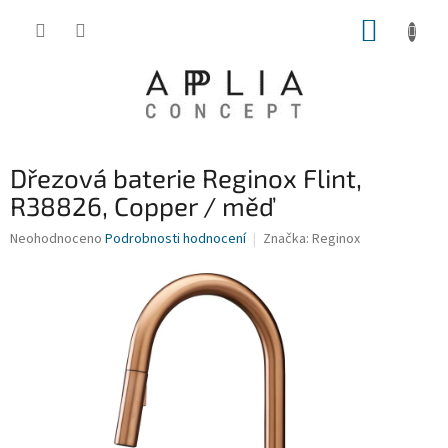
Přejít
NÁKUP
na
obsah
KOŠÍK
Dřezová baterie Reginox Flint,
R38826, Copper / měď
Průměrné
Neohodnoceno
Podrobnosti hodnocení
Značka:
Reginox
hodnocení
produktu
je
0,0
z
5
hvězdiček.