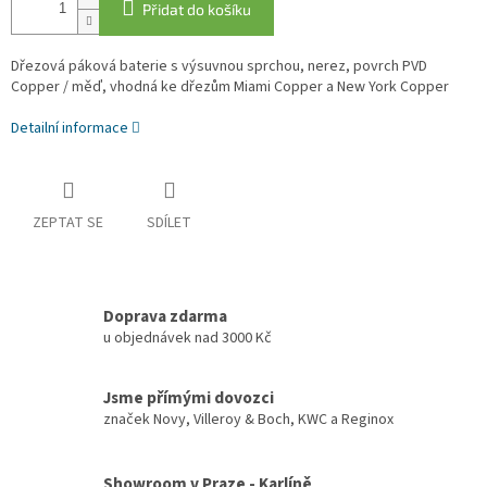
Přidat do košíku
Dřezová páková baterie s výsuvnou sprchou, nerez, povrch PVD
Copper / měď, vhodná ke dřezům Miami Copper a New York Copper
Detailní informace
ZEPTAT SE
SDÍLET
Doprava zdarma
u objednávek nad 3000 Kč
Jsme přímými dovozci
značek Novy, Villeroy & Boch, KWC a Reginox
Showroom v Praze - Karlíně