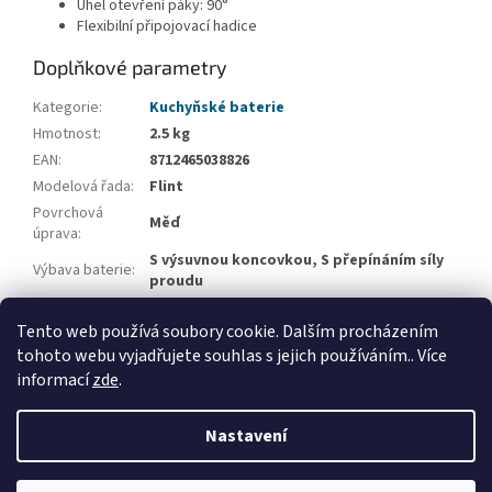
Úhel otevření páky: 90°
Flexibilní připojovací hadice
Doplňkové parametry
Kategorie
:
Kuchyňské baterie
Hmotnost
:
2.5 kg
EAN
:
8712465038826
Modelová řada
:
Flint
Povrchová
Měď
úprava
:
S výsuvnou koncovkou, S přepínáním síly
Výbava baterie
:
proudu
Výška baterie
:
40 - 45 cm
Tento web používá soubory cookie. Dalším procházením
Délka výtoku
:
22 - 24 cm
tohoto webu vyjadřujete souhlas s jejich používáním.. Více
informací
zde
.
Z
á
Nastavení
Vytvořil Shoptet
p
a