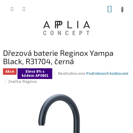
Přejít
NÁKUP
na
obsah
KOŠÍK
Dřezová baterie Reginox Yampa
Black, R31704, černá
Akce
Sleva 8% s
Průměrné
Neohodnoceno
Podrobnosti hodnocení
kódem AP0801
hodnocení
Značka:
Reginox
produktu
je
0,0
z
5
hvězdiček.