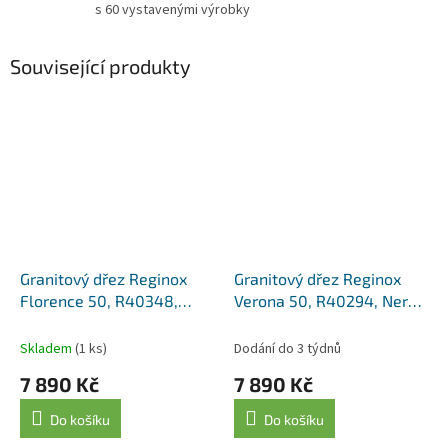
s 60 vystavenými výrobky
Související produkty
Granitový dřez Reginox
Granitový dřez Reginox
Florence 50, R40348,
Verona 50, R40294, Nero
Nero Black
Black
Skladem
(1 ks)
Dodání do 3 týdnů
7 890 Kč
7 890 Kč
Do košíku
Do košíku