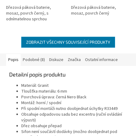
Dřezová páková baterie,
Dřezová páková baterie,
mosaz, povrch černý, s
mosaz, povrch černý
odnímatelnou sprchou
ZOBRAZIT VŠECHNY SOUVISEJÍCÍ PRODUKTY
Popis
Podobné (8)
Diskuze
Značka
Ostatní informace
Detailní popis produktu
Materiál: Granit
Tloušťka materiálu: 6 mm
Povrchová úprava: černá Nero Black
Montáž: horní / spodní
Při spodní montáži nutno doobjednat úchytky R33449
Obsahuje odpadovou sadu bez excentru (ruční ovládání
výpusti)
Dřez obsahuje přepad
Sifon není součástí dodávky (možno doobjednat pod