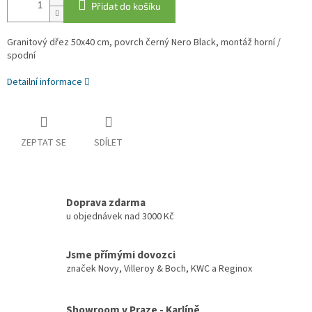
Přidat do košíku
Granitový dřez 50x40 cm, povrch černý Nero Black, montáž horní /
spodní
Detailní informace
ZEPTAT SE
SDÍLET
Doprava zdarma
u objednávek nad 3000 Kč
Jsme přímými dovozci
značek Novy, Villeroy & Boch, KWC a Reginox
Showroom v Praze - Karlíně