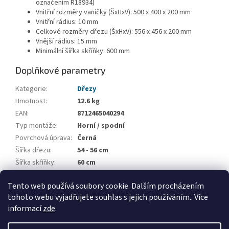
označením R18934)
Vnitřní rozměry vaničky (ŠxHxV): 500 x 400 x 200 mm
Vnitřní rádius: 10 mm
Celkové rozměry dřezu (ŠxHxV): 556 x 456 x 200 mm
Vnější rádius: 15 mm
Minimální šířka skříňky: 600 mm
Doplňkové parametry
Kategorie
:
Dřezy
Hmotnost
:
12.6 kg
EAN
:
8712465040294
Typ montáže
:
Horní / spodní
Povrchová úprava
:
Černá
Šířka dřezu
:
54 - 56 cm
Šířka skříňky
:
60 cm
Počet vaniček
:
1
Tento web používá soubory cookie. Dalším procházením
Odkapová plocha
:
Bez odkapové plochy
tohoto webu vyjadřujete souhlas s jejich používáním.. Více
informací
zde
.
Z
á