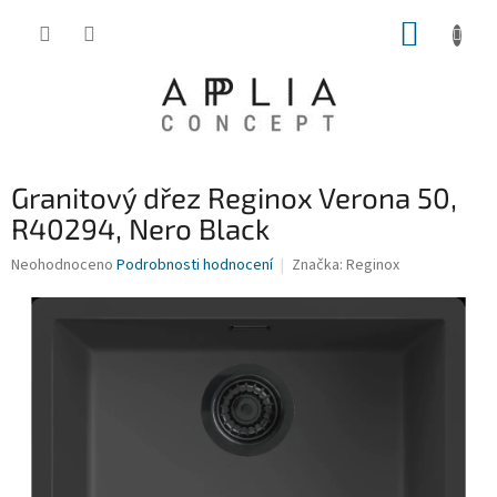
Přejít
NÁKUP
na
obsah
KOŠÍK
Granitový dřez Reginox Verona 50,
R40294, Nero Black
Průměrné
Neohodnoceno
Podrobnosti hodnocení
Značka:
Reginox
hodnocení
produktu
je
0,0
z
5
hvězdiček.