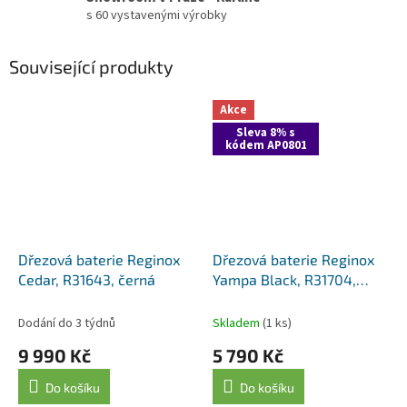
s 60 vystavenými výrobky
Související produkty
Akce
Sleva 8% s
kódem AP0801
Dřezová baterie Reginox
Dřezová baterie Reginox
Cedar, R31643, černá
Yampa Black, R31704,
černá
Dodání do 3 týdnů
Skladem
(1 ks)
9 990 Kč
5 790 Kč
Do košíku
Do košíku