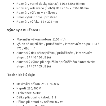
Rozměry varné desky (ŠxHxV): 880 x 520 x 65 mm
Rozměry odsavače (ŠxHxV): 818 x 165 x 760-840 mm
Rozměry výřezu: viz nákresy
Směr výfuku: dole uprostřed
Rozměry výfuku: 89 x 222 mm
Výkony a hlučnosti
Maximální výkon motoru: 1160 m³/h
Výkon při nejnižším / průběžném / intenzivním stupni: 193 /
475 / 691 m³/h
Akustický tlak při nejnižším / průběžném / intenzivním
stupni: 27 / 46 / 56 dB (A)
Akustický výkon při nejnižším / průběžném / intenzivním
stupni: 37 / 57 / 65 dB (A)
Technické údaje
Maximální příkon: 250 + 7400 W
Napětí: 230/400 V
Frekvence: 50 Hz
Délka přívodního kabelu: 1,2 m
Příkon při stand-by režimu: 0,7 W