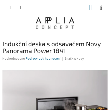
Přejít
NÁKUP
na
obsah
KOŠÍK
Indukční deska s odsavačem Novy
Panorama Power 1841
Průměrné
Neohodnoceno
Podrobnosti hodnocení
Značka:
Novy
hodnocení
produktu
je
0,0
z
5
hvězdiček.