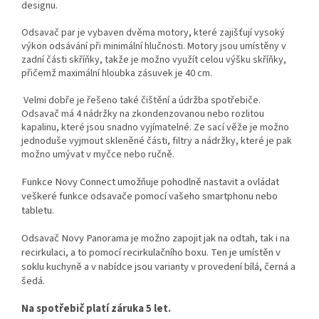
designu.
Odsavač par je vybaven dvěma motory, které zajišťují vysoký
výkon odsávání při minimální hlučnosti. Motory jsou umístěny v
zadní části skříňky, takže je možno využít celou výšku skříňky,
přičemž maximální hloubka zásuvek je 40 cm.
Velmi dobře je řešeno také čištění a údržba spotřebiče.
Odsavač má 4 nádržky na zkondenzovanou nebo rozlitou
kapalinu, které jsou snadno vyjímatelné. Ze sací věže je možno
jednoduše vyjmout skleněné části, filtry a nádržky, které je pak
možno umývat v myčce nebo ručně.
Funkce Novy Connect umožňuje pohodlně nastavit a ovládat
veškeré funkce odsavače pomocí vašeho smartphonu nebo
tabletu.
Odsavač Novy Panorama je možno zapojit jak na odtah, tak i na
recirkulaci, a to pomocí recirkulačního boxu. Ten je umístěn v
soklu kuchyně a v nabídce jsou varianty v provedení bílá, černá a
šedá.
Na spotřebič platí záruka 5 let.