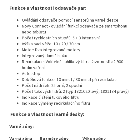
Funkce a vlastnosti odsavače par:
Ovládání odsavače pomocí senzorů na varné desce
Novy Connect - ovládání funkcí odsavače ze smartphonu
nebo tabletu
Počet rychlostních stupňů: 5 + 3 intenzivní
Výška sací věže: 10 / 20 / 30 cm
Motor: Dva integrované motory
Integrovaný tlumič hluku
Recirkulace: Volitelná - uhlíkový filtr s životností až 900
hodin vaření
Auto stop
Doběhová funkce: 10 minut / 30 minut při recirkulaci
Počet nádržek: 2 horní, 2 spodní
Počet tukových filtrů: 2 (typ 1821020 levý, 1821134 pravý)
Indikace čištění tukového filtru
Indikace výměny recirkulačního filtru
Funkce a vlastnosti varné desky:
Varné zóny:
Varná zóna Rozměry zóny Výkon zóny