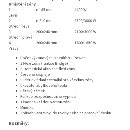
Umístění zóny
1
⌀
185 mm 1400 W
Levá
2 ⌀ 210 mm 2300/3000 W
Střední levá
3 200x240 mm 2100/3000 W
Střední pravá
4 200x240 mm 1600/1850 W
Pravá
Počet výkonových stupňů: 9 + Power
1 Flexi zóna (funkce Bridge)
Automatická aktivace flexi zóny
Červené displeje
Slider ovládání cetrnální pro všechny zóny
Ukazatel zbytkového tepla
Dětský zámek
Funkce bezpečnostního vypnutí
Timer na každou varnou zónu
Minutka
Způsob vestavby: do roviny nebo na pracovní desku
Rozměry: