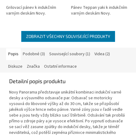
Grilovací pánev k indukčním
Pánev Teppan yaki k indukčním
varným deskám Novy.
varným deskám Novy.
ZOBRAZIT VŠECHNY SOUVISEJÍCÍ PRODUKTY
Popis
Podobné (3)
Související soubory (1)
Videa (2)
Diskuze
Značka
Ostatní informace
Detailní popis produktu
Novy Panorama představuje unikátní kombinaci indukční varné
desky a výsuvného odsavače par. Odsavač se motoricky
vysouvá do libovoné výšky až do 30 cm, takže se přizpůsobí
jakékoli výšce hrnce nebo pánve. Varné zóny jsou v řadě vedle
sebe a jsou tedy vždy blízko sací štěrbině. Odsávání tak probílá
přímo u zdroje páry a je vysoce efektivní. Po vypnutí odsavače
se sací věž zasune zpátky do indukční desky, takže je téměř
neviditelná, což potěší zejména příznivce minimalistického