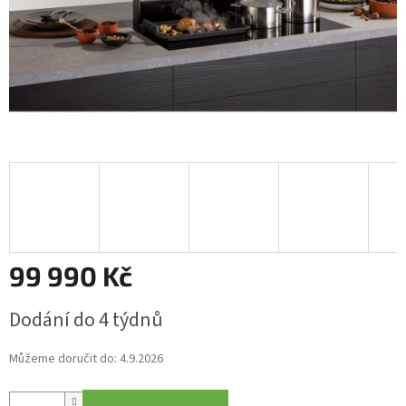
99 990 Kč
Měrná
Dodání do 4 týdnů
cena:
Můžeme doručit do:
4.9.2026