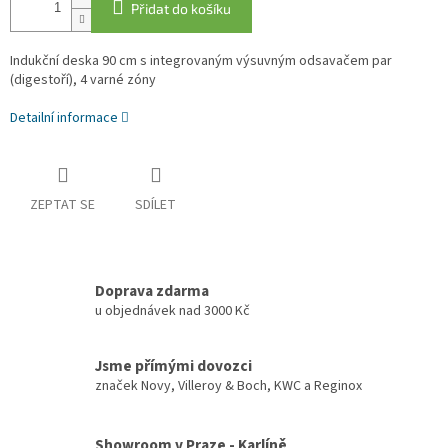
Přidat do košíku
Indukční deska 90 cm s integrovaným výsuvným odsavačem par
(digestoří), 4 varné zóny
Detailní informace
ZEPTAT SE
SDÍLET
Doprava zdarma
u objednávek nad 3000 Kč
Jsme přímými dovozci
značek Novy, Villeroy & Boch, KWC a Reginox
Showroom v Praze - Karlíně