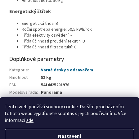
Hmotnost netto: 50 kg
Energetický štítek
Energetická třída: B
Roční spotřeba energie: 50,5 kWh/rok
Třída efektivity osvětlení: -
Třída účinnosti proudění tekutin: B
Třída účinnosti filtrace tuků: C
Doplňkové parametry
Kategorie
:
Varné desky s odsavačem
Hmotnost
:
53 kg
EAN
:
5414425201976
Modelová řada
:
Panorama
Šířka
:
88 cm
Tento web používá soubory cookie. Dalším procházením
Recirkulace
:
Volitelná recirkulace
tohoto webu vyjadřujete souhlas s jejich používáním.. Více
informací
zde
.
Z
á
Nastavení
Vytvořil Shoptet
p