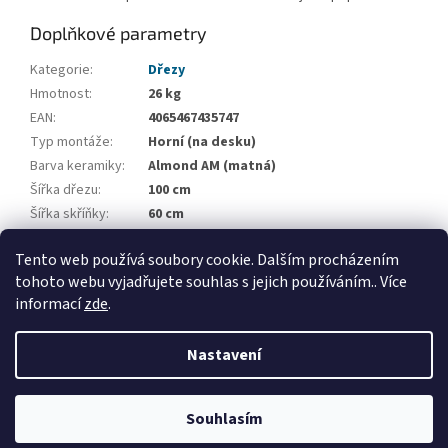
Doplňkové parametry
Kategorie
:
Dřezy
Hmotnost
:
26 kg
EAN
:
4065467435747
Typ montáže
:
Horní (na desku)
Barva keramiky
:
Almond AM (matná)
Šířka dřezu
:
100 cm
Šířka skříňky
:
60 cm
Počet vaniček
:
1
Tento web používá soubory cookie. Dalším procházením
Odkapová plocha
:
Odkap nalevo / napravo
tohoto webu vyjadřujete souhlas s jejich používáním.. Více
informací
zde
.
Z
á
Nastavení
Vytvořil Shoptet
p
a
t
Souhlasím
Copyright 2026
Applia Concept
. Všechna práva vyhrazena.
í