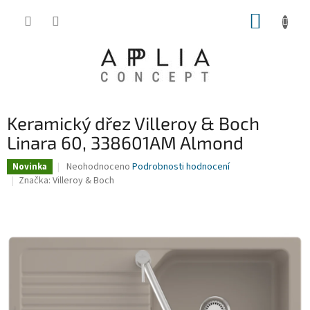
Přejít
NÁKUP
na
obsah
KOŠÍK
Keramický dřez Villeroy & Boch
Linara 60, 338601AM Almond
Průměrné
Neohodnoceno
Podrobnosti hodnocení
Novinka
hodnocení
Značka:
Villeroy & Boch
produktu
je
0,0
z
5
hvězdiček.