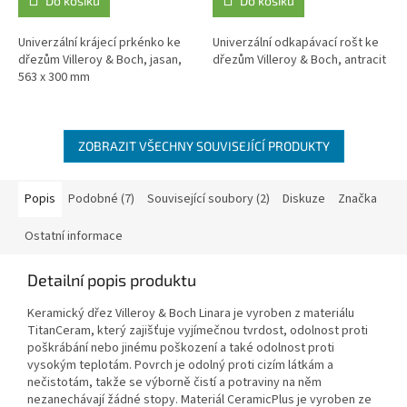
Do košíku
Do košíku
Univerzální krájecí prkénko ke
Univerzální odkapávací rošt ke
dřezům Villeroy & Boch, jasan,
dřezům Villeroy & Boch, antracit
563 x 300 mm
ZOBRAZIT VŠECHNY SOUVISEJÍCÍ PRODUKTY
Popis
Podobné (7)
Související soubory (2)
Diskuze
Značka
Ostatní informace
Detailní popis produktu
Keramický dřez Villeroy & Boch Linara je vyroben z materiálu
TitanCeram, který zajišťuje vyjímečnou tvrdost, odolnost proti
poškrábání nebo jinému poškození a také odolnost proti
vysokým teplotám. Povrch je odolný proti cizím látkám a
nečistotám, takže se výborně čistí a potraviny na něm
nezanechávají žádné stopy. Materiál CeramicPlus je vyroben ze