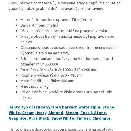
100% přírodních materiálů, je barevně stálý a nepřijímá chutě ani
zápachy, takže ja absolutně nezávadný pro potraviny.
Materiál: keramika s úpravou TitanCeram
Barva: Almond, matná
Dřez je určen pro horní montáž na pracovní desku
Dřez je oboustranný - vanička může být napravo nebo
nalevo
Obsahuje odpadovou sadu bez excentru (ruční ovládání
výpusti) a sítko na nečistoty
Sifon není součástí dodávky (možno doobjednat pod
označením 94060000)
Rozměry dřezu (ŠxHxV): 1000 x 510 x 200 mm
Rozměry výřezu (ŠxH): 970 x 480 mm
Minimální šířka skříňky: 600 mm
Hmotnost: 24 kg
Při objednávce uvádějte číslo otvoru pro baterii - viz
nákres
Tento typ dřezu se vyrábí v barvách White alpin, Stone
White, Cream, Ivory, Almond, Steam, Fossil, Stone,
Graphite, Pure Black, Snow White, Timber, Chromite.
Tento dřez s odpadovou sadou s excentrem je na poptávku.