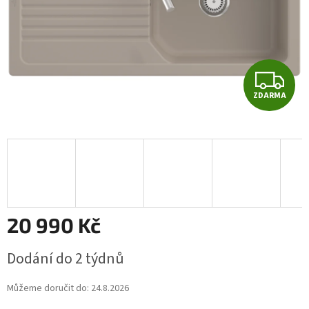
Z
ZDARMA
D
A
R
M
A
20 990 Kč
Měrná
Dodání do 2 týdnů
cena:
Můžeme doručit do:
24.8.2026