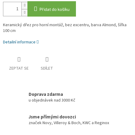
Přidat do košíku
Keramický dřez pro horní montáž, bez excentru, barva Almond, šířka
100 cm
Detailní informace
ZEPTAT SE
SDÍLET
Doprava zdarma
u objednávek nad 3000 Kč
Jsme přímými dovozci
značek Novy, Villeroy & Boch, KWC a Reginox