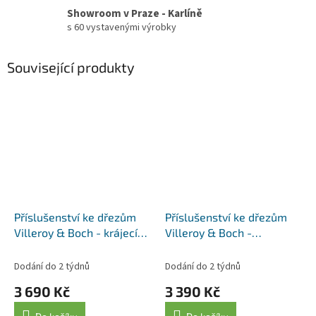
Showroom v Praze - Karlíně
s 60 vystavenými výrobky
Související produkty
Příslušenství ke dřezům
Příslušenství ke dřezům
Villeroy & Boch - krájecí
Villeroy & Boch -
prkénko 8K450000, jasan
odkapávací rošt
9K130005, antracit
Dodání do 2 týdnů
Dodání do 2 týdnů
3 690 Kč
3 390 Kč