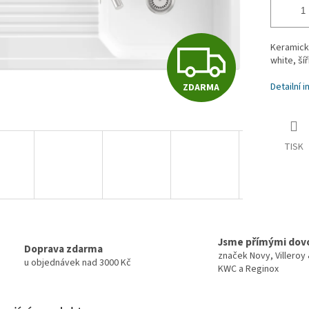
Z
Keramick
white, ší
Detailní 
ZDARMA
D
A
TISK
R
M
Jsme přímými dov
Doprava zdarma
značek Novy, Villeroy
u objednávek nad 3000 Kč
KWC a Reginox
A