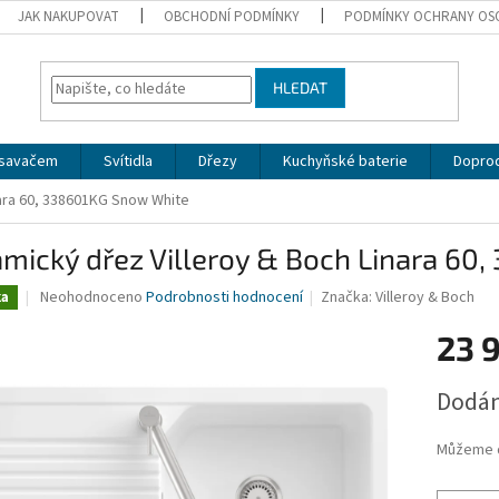
JAK NAKUPOVAT
OBCHODNÍ PODMÍNKY
PODMÍNKY OCHRANY OS
HLEDAT
dsavačem
Svítidla
Dřezy
Kuchyňské baterie
Doprod
nara 60, 338601KG Snow White
mický dřez Villeroy & Boch Linara 60
Průměrné
Neohodnoceno
Podrobnosti hodnocení
Značka:
Villeroy & Boch
ka
hodnocení
produktu
23 
je
0,0
Měrná
Dodán
z
cena:
5
hvězdiček.
Můžeme d