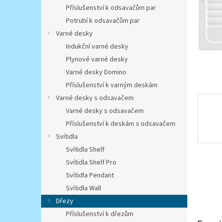
n
Příslušenství k odsavačům par
e
Potrubí k odsavačům par
l
Varné desky
Indukční varné desky
Plynové varné desky
Varné desky Domino
Příslušenství k varným deskám
Varné desky s odsavačem
Varné desky s odsavačem
Příslušenství k deskám s odsavačem
Svítidla
Svítidla Shelf
Svítidla Shelf Pro
Svítidla Pendant
Svítidla Wall
Dřezy
Příslušenství k dřezům