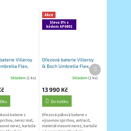
Akce
Sleva 8% s
kódem AP0801
aterie Villeroy
Dřezová baterie Villeroy
mbrella Flex,
& Boch Umbrella Flex,
Další
produkt
, nerez
92540005, antracit
Skladem
(1 ks)
Skladem
(1 ks)
Kč
13 990 Kč
šíku
Do košíku
ková baterie s
Dřezová páková baterie s
prchou, nerez mat,
výsuvnou sprchou, antracit,
asivní nerez, kartuše
materiál masivní nerez, kartuše