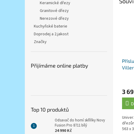
Souvi
Keramické dřezy
Granitové dřezy
Nerezové dřezy
Kuchyňské baterie
Doprodej a 2.jakost
Značky
Přísl
Přijímáme online platby
Ville
prké
3 69
D
Top 10 produktů
Univer
Odsavač do horní skříňky Novy
dřezům
Fusion Pro 8711 bílý
563 x 
24 990 Kč