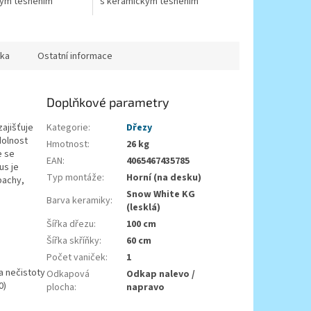
kým těsněním
s keramickým těsněním
ka
Ostatní informace
Doplňkové parametry
zajišťuje
Kategorie
:
Dřezy
dolnost
Hmotnost
:
26 kg
e se
EAN
:
4065467435785
us je
Typ montáže
:
Horní (na desku)
pachy,
Snow White KG
Barva keramiky
:
(lesklá)
Šířka dřezu
:
100 cm
Šířka skříňky
:
60 cm
Počet vaniček
:
1
a nečistoty
Odkapová
Odkap nalevo /
0)
plocha
:
napravo