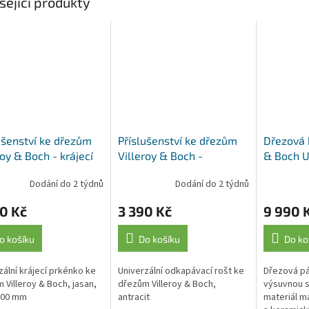
sející produkty
ušenství ke dřezům
Příslušenství ke dřezům
Dřezová b
roy & Boch - krájecí
Villeroy & Boch -
& Boch U
nko 8K450000, jasan
odkapávací rošt
925400LC
Dodání do 2 týdnů
Dodání do 2 týdnů
9K130005, antracit
0 Kč
3 390 Kč
9 990 
o košíku
Do košíku
Do ko
zální krájecí prkénko ke
Univerzální odkapávací rošt ke
Dřezová pá
 Villeroy & Boch, jasan,
dřezům Villeroy & Boch,
výsuvnou s
300 mm
antracit
materiál m