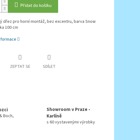
Přidat do košíku
ý dřez pro horní montáž, bez excentru, barva Snow
řka 100 cm
informace
ZEPTAT SE
SDÍLET
Showroom v Praze -
ozci
Karlíně
 & Boch,
s 60 vystavenými výrobky