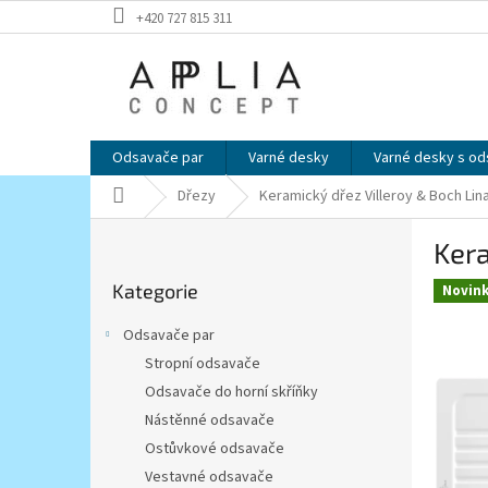
Přejít
+420 727 815 311
na
obsah
Odsavače par
Varné desky
Varné desky s o
Domů
Dřezy
Keramický dřez Villeroy & Boch Li
P
Kera
o
Přeskočit
s
Kategorie
kategorie
Novin
t
r
Odsavače par
a
Stropní odsavače
n
Odsavače do horní skříňky
n
í
Nástěnné odsavače
p
Ostůvkové odsavače
a
Vestavné odsavače