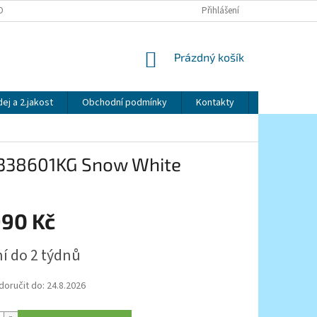
OBNÍCH ÚDAJŮ
Přihlášení
NÁKUPNÍ
Prázdný košík
KOŠÍK
ej a 2.jakost
Obchodní podmínky
Kontakty
Značky
, 338601KG Snow White
990 Kč
í do 2 týdnů
oručit do:
24.8.2026