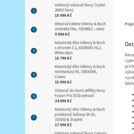
Vestavný odsavač Novy Crystal
26052 černý
15 990 Kč
Dřezová baterie Villeroy & Boch
Popi
Umbrella Flex, 925400LC, nerez
9 990 Kč
Keramický dřez Villeroy & Boch
Det
s otvorem č.2, 632061R1 HL2,
White Alpin
Keram
16 790 Kč
vyjí
prot
Keramický dřez Villeroy & Boch
Architectura 50, 335001KR,
výbo
Cream
vyro
15 990 Kč
takž
Odsavač do horní skříňky Novy
Fusion Pro 8710 antracit
24 990 Kč
Keramický dřez Villeroy & Boch
podstavný Subway 60 SU,
331001i4, Graphit
17 990 Kč
Vestavný odsavač Novy Canopy