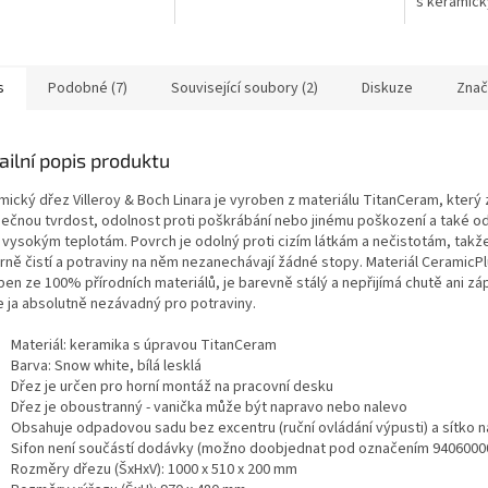
s keramic
s
Podobné (7)
Související soubory (2)
Diskuze
Znač
ailní popis produktu
ický dřez Villeroy & Boch Linara je vyroben z materiálu TitanCeram, který 
mečnou tvrdost, odolnost proti poškrábání nebo jinému poškození a také o
i vysokým teplotám. Povrch je odolný proti cizím látkám a nečistotám, takž
rně čistí a potraviny na něm nezanechávají žádné stopy. Materiál CeramicPl
ben ze 100% přírodních materiálů, je barevně stálý a nepřijímá chutě ani zá
e ja absolutně nezávadný pro potraviny.
Materiál: keramika s úpravou TitanCeram
Barva: Snow white, bílá lesklá
Dřez je určen pro horní montáž na pracovní desku
Dřez je oboustranný - vanička může být napravo nebo nalevo
Obsahuje odpadovou sadu bez excentru (ruční ovládání výpusti) a sítko n
Sifon není součástí dodávky (možno doobjednat pod označením 9406000
Rozměry dřezu (ŠxHxV): 1000 x 510 x 200 mm