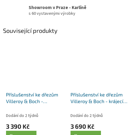
Showroom v Praze - Karlíně
s 60 vystavenými výrobky
Související produkty
Příslušenství ke dřezům
Příslušenství ke dřezům
Villeroy & Boch -
Villeroy & Boch - krájecí
odkapávací rošt
prkénko 8K450000, jasan
9K130005, antracit
Dodání do 2 týdnů
Dodání do 2 týdnů
3 390 Kč
3 690 Kč