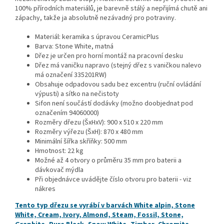
100% přírodních materiálů, je barevně stálý a nepřijímá chutě ani
zápachy, takže ja absolutně nezávadný pro potraviny.
Materiál: keramika s úpravou CeramicPlus
Barva: Stone White, matná
Dřez je určen pro horní montáž na pracovní desku
Dřez má vaničku napravo (stejný dřez s vaničkou nalevo
má označení 335201RW)
Obsahuje odpadovou sadu bez excentru (ruční ovládání
výpusti) a sítko na nečistoty
Sifon není součástí dodávky (možno doobjednat pod
označením 94060000)
Rozměry dřezu (ŠxHxV): 900 x 510 x 220 mm
Rozměry výřezu (ŠxH): 870 x 480 mm
Minimální šířka skříňky: 500 mm
Hmotnost: 22 kg
Možné až 4 otvory o průměru 35 mm pro baterii a
dávkovač mýdla
Při objednávce uvádějte číslo otvoru pro baterii - viz
nákres
Tento typ dřezu se vyrábí v barvách White alpin, Stone
White, Cream, Ivory, Almond, Steam, Fossil, Stone,