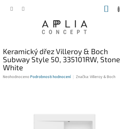
Přejít
NÁKUP
na
obsah
KOŠÍK
Keramický dřez Villeroy & Boch
Subway Style 50, 335101RW, Stone
White
Průměrné
Neohodnoceno
Podrobnosti hodnocení
Značka:
Villeroy & Boch
hodnocení
produktu
je
0,0
z
5
hvězdiček.