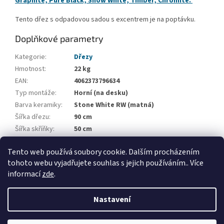
Graphite, Pure Black, Snow White, Timber, Chromite.
Tento dřez s odpadovou sadou s excentrem je na poptávku.
Doplňkové parametry
Kategorie
:
Dřezy
Hmotnost
:
22 kg
EAN
:
4062373796634
Typ montáže
:
Horní (na desku)
Barva keramiky
:
Stone White RW (matná)
Šířka dřezu
:
90 cm
Šířka skříňky
:
50 cm
Počet vaniček
:
1
Tento web používá soubory cookie. Dalším procházením
Odkapová plocha
:
Odkap nalevo
tohoto webu vyjadřujete souhlas s jejich používáním.. Více
informací
zde
.
Z
á
Nastavení
Vytvořil Shoptet
p
a