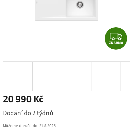
Z
ZDARMA
D
A
R
M
A
20 990 Kč
Měrná
Dodání do 2 týdnů
cena:
Můžeme doručit do:
21.8.2026