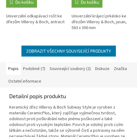
Do košíku
Do košíku
Univerzální odkapávací rošt ke
Univerzální krájecí prkénko ke
dřezům Villeroy & Boch, antracit
dřezům Villeroy & Boch, jasan,
563 x 300 mm
ZOBRAZIT VŠECHNY SOUVISEJÍCÍ PRODUKTY
Popis
Podobné (7)
Související soubory (2)
Diskuze
Značka
Ostatní informace
Detailní popis produktu
Keramický dřez Villeroy & Boch Subway Style je vyroben z
materiálu CeramicPlus, který zajišťuje vyjímečnou tvrdost,
odolnost proti poškrábání nebo jinému poškození a také
odolnost proti vysokým teplotám. Povrch je odolný proti cizím
látkám a nečistotám, takže se výborně čistí a potraviny na něm
nezanechávají žádné stopy. Materiál CeramicPlus je vyroben ze