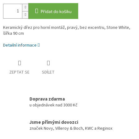
Přidat do košíku
Keramický dřez pro horní montáž, pravý, bez excentru, Stone White,
šířka 90 cm
Detailní informace
ZEPTAT SE
SDÍLET
Doprava zdarma
u objednávek nad 3000 Kč
Jsme přímými dovozci
značek Novy, Villeroy & Boch, KWC a Reginox