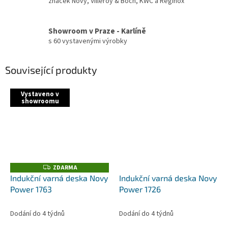
značek Novy, Villeroy & Boch, KWC a Reginox
Showroom v Praze - Karlíně
s 60 vystavenými výrobky
Související produkty
Vystaveno v
showroomu
ZDARMA
Z
D
Indukční varná deska Novy
Indukční varná deska Novy
A
Power 1763
Power 1726
R
M
A
Dodání do 4 týdnů
Dodání do 4 týdnů