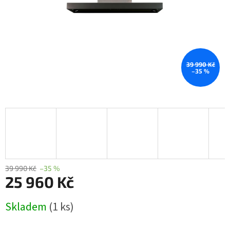
39 990 Kč
–35 %
39 990 Kč
–35 %
25 960 Kč
Měrná
Skladem
(1 ks)
cena: