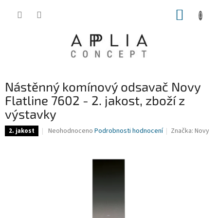
Přejít
NÁKUP
na
obsah
KOŠÍK
Nástěnný komínový odsavač Novy
Flatline 7602 - 2. jakost, zboží z
výstavky
Průměrné
Neohodnoceno
Podrobnosti hodnocení
Značka:
Novy
2. jakost
hodnocení
produktu
je
0,0
z
5
hvězdiček.