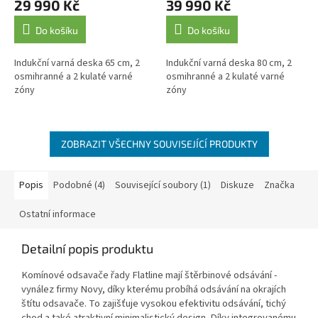
29 990 Kč
39 990 Kč
Do košíku
Do košíku
Indukční varná deska 65 cm, 2
Indukční varná deska 80 cm, 2
osmihranné a 2 kulaté varné
osmihranné a 2 kulaté varné
zóny
zóny
ZOBRAZIT VŠECHNY SOUVISEJÍCÍ PRODUKTY
Popis
Podobné (4)
Související soubory (1)
Diskuze
Značka
Ostatní informace
Detailní popis produktu
Komínové odsavače řady Flatline mají štěrbinové odsávání -
vynález firmy Novy, díky kterému probíhá odsávání na okrajích
štítu odsavače. To zajišťuje vysokou efektivitu odsávání, tichý
chod a také atraktivní minimalistický design. Díky integrovanému