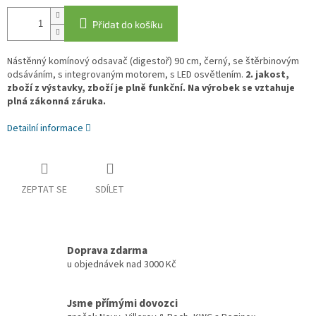
Přidat do košíku
Nástěnný komínový odsavač (digestoř) 90 cm, černý, se štěrbinovým
odsáváním, s integrovaným motorem, s LED osvětlením.
2. jakost,
zboží z výstavky, zboží je plně funkční. Na výrobek se vztahuje
plná zákonná záruka.
Detailní informace
ZEPTAT SE
SDÍLET
Doprava zdarma
u objednávek nad 3000 Kč
Jsme přímými dovozci