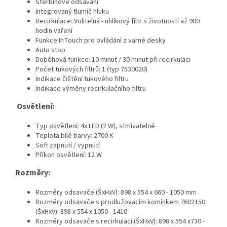
Štěrbinové odsávání
Integrovaný tlumič hluku
Recirkulace: Volitelná - uhlíkový filtr s životností až 900
hodin vaření
Funkce InTouch pro ovládání z varné desky
Auto stop
Doběhová funkce: 10 minut / 30 minut při recirkulaci
Počet tukových filtrů: 1 (typ 7530020)
Indikace čištění tukového filtru
Indikace výměny recirkulačního filtru
Osvětlení:
Typ osvětlení: 4x LED (2 W), stmívatelné
Teplota bílé barvy: 2700 K
Soft zapnutí / vypnutí
Příkon osvětlení: 12 W
Rozměry:
Rozměry odsavače (ŠxHxV): 898 x 554 x 660 - 1050 mm
Rozměry odsavače s prodlužovacím komínkem 7602150
(ŠxHxV): 898 x 554 x 1050 - 1410
Rozměry odsavače s recirkulací (ŠxHxV): 898 x 554 x730 -