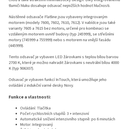
tlumiči hluku dosahuje odsavač nejnižších hodnot hlučnosti.
Nástěnné odsavače Flatline jsou vybaveny integrovaným
motorem (modely 7600, 7602, 7610, 7612). V nabídce jsou také
varianty 7605 a 7615 bez motoru, určené pro kombinaci se
vzdáleným motorem uvnitř budovy (typ 245999), se střešními
motory (745999 a 755999) nebo s motorem na vnější fasádu
(445999).
Tento odsavač je vybaven LED žárovkami s teplou bílou barvou
2700 K, které je možno nahradit žárovkami s neutrální bílou 4000
K (typ 906307).
Odsavač je vybaven funkcí InTouch, která umožňuje jeho
ovládání z indukční varné desky Novy.
Funkce a vlastnosti:
Ovládání: Tlačítka
Počet rychlostních stupňů: 3 + intenzivní
Automatické snížení intenzivního stupně: po 6 minutách
Motor: Integrovaný