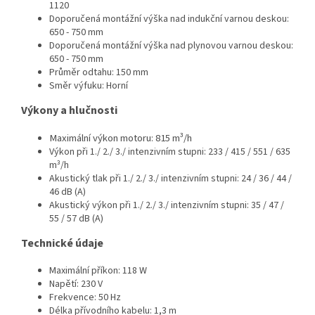
1120
Doporučená montážní výška nad indukční varnou deskou:
650 - 750 mm
Doporučená montážní výška nad plynovou varnou deskou:
650 - 750 mm
Průměr odtahu: 150 mm
Směr výfuku: Horní
Výkony a hlučnosti
Maximální výkon motoru: 815 m³/h
Výkon při 1./ 2./ 3./ intenzivním stupni: 233 / 415 / 551 / 635
m³/h
Akustický tlak při 1./ 2./ 3./ intenzivním stupni: 24 / 36 / 44 /
46 dB (A)
Akustický výkon při 1./ 2./ 3./ intenzivním stupni: 35 / 47 /
55 / 57 dB (A)
Technické údaje
Maximální příkon: 118 W
Napětí: 230 V
Frekvence: 50 Hz
Délka přívodního kabelu: 1,3 m