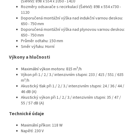
(ŠxHxV): 898 x 554 x 1050 - 1410
Rozměry odsavače s recirkulací (ŠxHxV): 898 x 554 x730 -
1120
Doporučená montážní výška nad indukční varnou deskou:
650 - 750 mm
Doporučená montážní výška nad plynovou varnou deskou:
650 - 750 mm
Průměr odtahu: 150 mm
Směr výfuku: Horní
Výkony a hlučnosti
Maximální výkon motoru: 815 m³/h
Výkon při 1./ 2./ 3./ intenzivním stupni: 233 / 415 / 551 / 635
m³/h
Akustický tlak při 1./ 2./ 3./ intenzivním stupni: 24 / 36 / 44 /
46 dB (A)
Akustický výkon při 1./ 2./ 3./ intenzivním stupni: 35 / 47 /
55 / 57 dB (A)
Technické údaje
Maximální příkon: 118 W
Napětí: 230 V