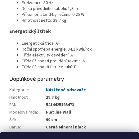
Frekvence: 50 Hz
Délka přívodního kabelu: 1,3 m
Příkon při stand-by režimu: 0,25 W
Hmotnost netto: 28,7 kg
Energetický štítek
Energetická třída: A+
Roční spotřeba energie: 34,1 kWh/rok
Třída efektivity osvětlení: A
Třída účinnosti proudění tekutin: A
Třída účinnosti filtrace tuků: D
Doplňkové parametry
Kategorie
:
Nástěnné odsavače
Hmotnost
:
29.7 kg
EAN
:
5414425195473
Modelová řada
:
Flatline Wall
Šířka
:
90 cm
Barva
:
Černá Mineral Black
Recirkulace
:
Volitelná recirkulace