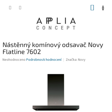
Přejít
NÁKUP
na
obsah
KOŠÍK
Nástěnný komínový odsavač Novy
Flatline 7602
Průměrné
Neohodnoceno
Podrobnosti hodnocení
Značka:
Novy
hodnocení
produktu
je
0,0
z
5
hvězdiček.