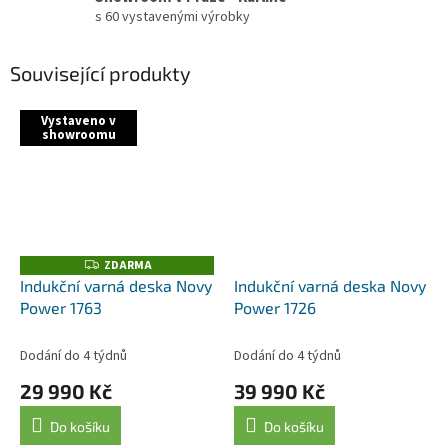
s 60 vystavenými výrobky
Související produkty
Vystaveno v
showroomu
ZDARMA
Z
D
Indukční varná deska Novy
Indukční varná deska Novy
A
Power 1763
Power 1726
R
M
A
Dodání do 4 týdnů
Dodání do 4 týdnů
29 990 Kč
39 990 Kč
Do košíku
Do košíku