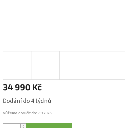
34 990 Kč
Měrná
Dodání do 4 týdnů
cena:
Můžeme doručit do:
7.9.2026