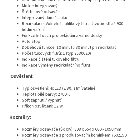
Motor: Integrovaný
Štěrbinové odsávání
Integrovaný tlumič hluku
Recirkulace: Volitelná - uhlíkový filtr s životností až 900
hodin vaření
Funkce InTouch pro ovládání z varné desky
Auto stop
Doběhová funkce: 10 minut / 30 minut při recirkulaci
Počet tukových filtrů: 1 (typ 7530020)
Indikace čištění tukového filtru
Indikace výměny recirkulačního filtru
Osvětlení:
Typ osvětlení: 4x LED (2 W), stmívatelné
Teplota bílé barvy: 2700 K
Soft zapnutí / vypnutí
Příkon osvětlení: 12 W
Rozměry:
Rozměry odsavače (ŠxHxV): 898 x 554 x 660 - 1050 mm
Rozměry odsavače s prodlužovacím komínkem 7602150