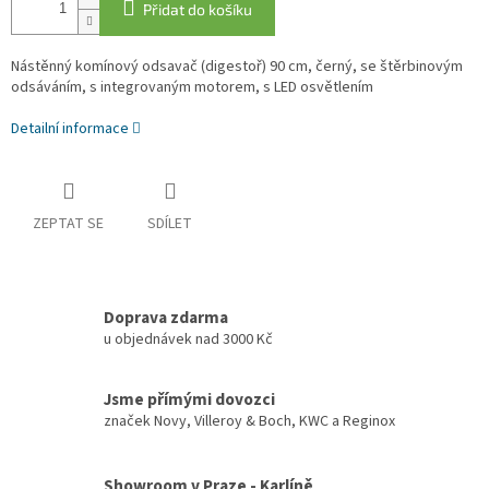
Přidat do košíku
Nástěnný komínový odsavač (digestoř) 90 cm, černý, se štěrbinovým
odsáváním, s integrovaným motorem, s LED osvětlením
Detailní informace
ZEPTAT SE
SDÍLET
Doprava zdarma
u objednávek nad 3000 Kč
Jsme přímými dovozci
značek Novy, Villeroy & Boch, KWC a Reginox
Showroom v Praze - Karlíně