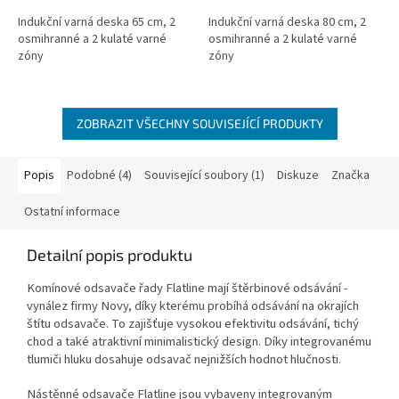
Indukční varná deska 65 cm, 2
Indukční varná deska 80 cm, 2
osmihranné a 2 kulaté varné
osmihranné a 2 kulaté varné
zóny
zóny
ZOBRAZIT VŠECHNY SOUVISEJÍCÍ PRODUKTY
Popis
Podobné (4)
Související soubory (1)
Diskuze
Značka
Ostatní informace
Detailní popis produktu
Komínové odsavače řady Flatline mají štěrbinové odsávání -
vynález firmy Novy, díky kterému probíhá odsávání na okrajích
štítu odsavače. To zajišťuje vysokou efektivitu odsávání, tichý
chod a také atraktivní minimalistický design. Díky integrovanému
tlumiči hluku dosahuje odsavač nejnižších hodnot hlučnosti.
Nástěnné odsavače Flatline jsou vybaveny integrovaným