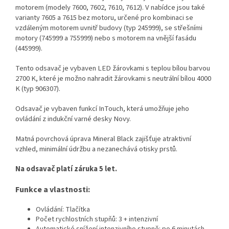
motorem (modely 7600, 7602, 7610, 7612). V nabídce jsou také
varianty 7605 a 7615 bez motoru, určené pro kombinaci se
vzdáleným motorem uvnitř budovy (typ 245999), se střešními
motory (745999 a 755999) nebo s motorem na vnější fasádu
(445999).
Tento odsavač je vybaven LED žárovkami s teplou bílou barvou
2700 K, které je možno nahradit žárovkami s neutrální bílou 4000
K (typ 906307).
Odsavač je vybaven funkcí InTouch, která umožňuje jeho
ovládání z indukční varné desky Novy.
Matná povrchová úprava Mineral Black zajišťuje atraktivní
vzhled, minimální údržbu a nezanechává otisky prstů.
Na odsavač platí záruka 5 let.
Funkce a vlastnosti:
Ovládání: Tlačítka
Počet rychlostních stupňů: 3 + intenzivní
Automatické snížení intenzivního stupně: po 6 minutách