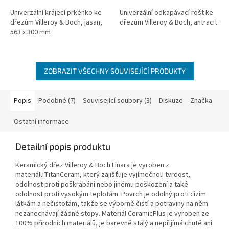
Univerzální krájecí prkénko ke
Univerzální odkapávací rošt ke
dřezům Villeroy & Boch, jasan,
dřezům Villeroy & Boch, antracit
563 x 300 mm
ZOBRAZIT VŠECHNY SOUVISEJÍCÍ PRODUKTY
Popis
Podobné (7)
Související soubory (3)
Diskuze
Značka
Ostatní informace
Detailní popis produktu
Keramický dřez Villeroy & Boch Linara je vyroben z
materiáluTitanCeram, který zajišťuje vyjímečnou tvrdost,
odolnost proti poškrábání nebo jinému poškození a také
odolnost proti vysokým teplotám. Povrch je odolný proti cizím
látkám a nečistotám, takže se výborně čistí a potraviny na něm
nezanechávají žádné stopy. Materiál CeramicPlus je vyroben ze
100% přírodních materiálů, je barevně stálý a nepřijímá chutě ani