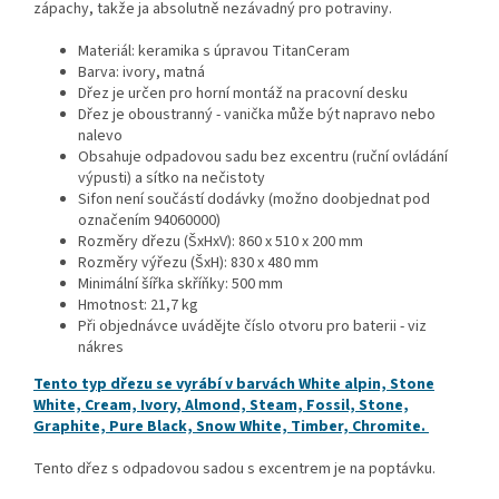
zápachy, takže ja absolutně nezávadný pro potraviny.
Materiál: keramika s úpravou TitanCeram
Barva: ivory, matná
Dřez je určen pro horní montáž na pracovní desku
Dřez je oboustranný - vanička může být napravo nebo
nalevo
Obsahuje odpadovou sadu bez excentru (ruční ovládání
výpusti) a sítko na nečistoty
Sifon není součástí dodávky (možno doobjednat pod
označením 94060000)
Rozměry dřezu (ŠxHxV): 860 x 510 x 200 mm
Rozměry výřezu (ŠxH): 830 x 480 mm
Minimální šířka skříňky: 500 mm
Hmotnost: 21,7 kg
Při objednávce uvádějte číslo otvoru pro baterii - viz
nákres
Tento typ dřezu se vyrábí v barvách White alpin, Stone
White, Cream, Ivory, Almond, Steam, Fossil, Stone,
Graphite, Pure Black, Snow White, Timber, Chromite.
Tento dřez s odpadovou sadou s excentrem je na poptávku.