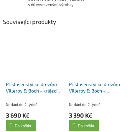
s 60 vystavenými výrobky
Související produkty
Příslušenství ke dřezům
Příslušenství ke dřezům
Villeroy & Boch - krájecí
Villeroy & Boch -
prkénko 8K450000, jasan
odkapávací rošt
9K130005, antracit
Dodání do 2 týdnů
Dodání do 2 týdnů
3 690 Kč
3 390 Kč
Do košíku
Do košíku