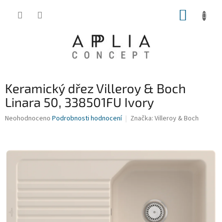
Přejít
NÁKUP
na
obsah
KOŠÍK
Keramický dřez Villeroy & Boch
Linara 50, 338501FU Ivory
Průměrné
Neohodnoceno
Podrobnosti hodnocení
Značka:
Villeroy & Boch
hodnocení
produktu
je
0,0
z
5
hvězdiček.