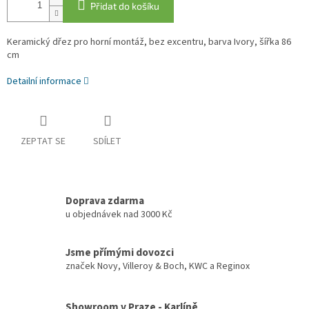
Přidat do košíku
Keramický dřez pro horní montáž, bez excentru, barva Ivory, šířka 86
cm
Detailní informace
ZEPTAT SE
SDÍLET
Doprava zdarma
u objednávek nad 3000 Kč
Jsme přímými dovozci
značek Novy, Villeroy & Boch, KWC a Reginox
Showroom v Praze - Karlíně