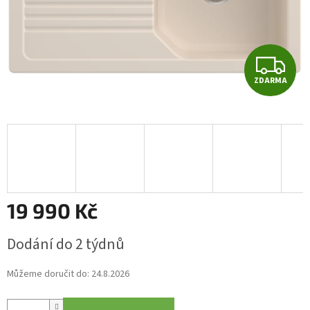
Z
ZDARMA
D
A
R
M
A
19 990 Kč
Měrná
Dodání do 2 týdnů
cena:
Můžeme doručit do:
24.8.2026